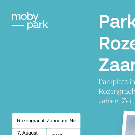
Par
Roz
Zaa
Parkplatz i
Rozengrach
zahlen, Zeit
7. August