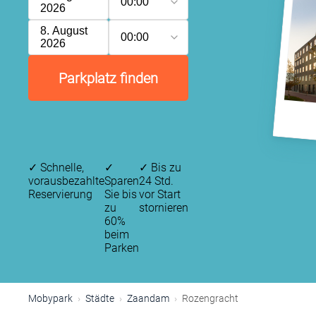
00:00
2026
8. August
00:00
2026
Parkplatz finden
✓
Schnelle,
✓
✓
Bis zu
vorausbezahlte
Sparen
24 Std.
Reservierung
Sie bis
vor Start
zu
stornieren
60%
beim
Parken
Mobypark
Städte
Zaandam
Rozengracht