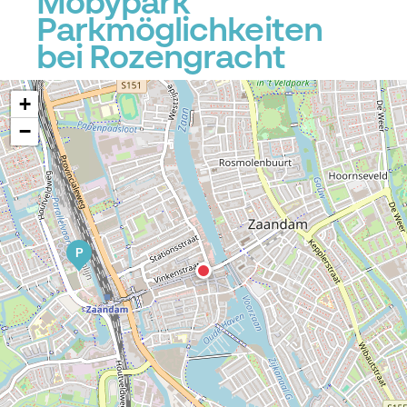
Mobypark
Parkmöglichkeiten
P
bei Rozengracht
+
−
P