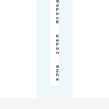
Wie hoch sind
die
Parkgebühren
in der Nähe
von
Rozengracht?
Kann ich
einen
Parkplatz
im Voraus
reservieren?
Was sind die
Zeitbeschränkungen
für Straßenparken
an der Rozengracht?