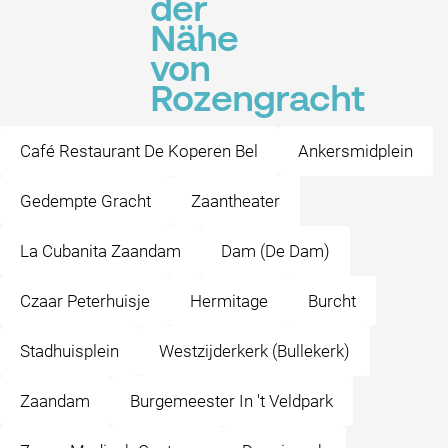
der
Nähe
von
Rozengracht
Café Restaurant De Koperen Bel
Ankersmidplein
Gedempte Gracht
Zaantheater
La Cubanita Zaandam
Dam (De Dam)
Czaar Peterhuisje
Hermitage
Burcht
Stadhuisplein
Westzijderkerk (Bullekerk)
Zaandam
Burgemeester In 't Veldpark