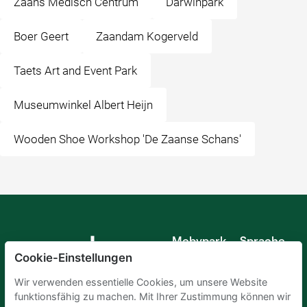
Zaans Medisch Centrum
Darwinpark
Boer Geert
Zaandam Kogerveld
Taets Art and Event Park
Museumwinkel Albert Heijn
Wooden Shoe Workshop 'De Zaanse Schans'
Mobypark
Sprache
B.V.
Cookie-Einstellungen
Deutsch
Englisch
Wir verwenden essentielle Cookies, um unsere Website
Spanisch
funktionsfähig zu machen. Mit Ihrer Zustimmung können wir
Französisch