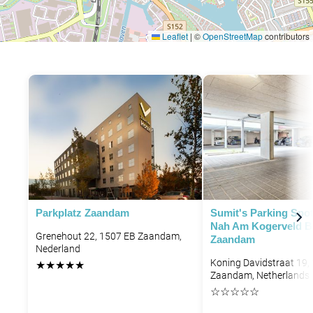
Leaflet
|
©
OpenStreetMap
contributors
Parkplatz Zaandam
Sumit's Parking Spot
Nah Am Kogerveld B
Grenehout 22, 1507 EB Zaandam,
Zaandam
Nederland
Koning Davidstraat 19,
★
★
★
★
★
Zaandam, Netherlands
☆
☆
☆
☆
☆