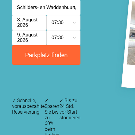
8. August
07:30
2026
9. August
07:30
2026
Parkplatz finden
✓
Schnelle,
✓
✓
Bis zu
vorausbezahlte
Sparen
24 Std.
Reservierung
Sie bis
vor Start
zu
stornieren
60%
beim
Parken