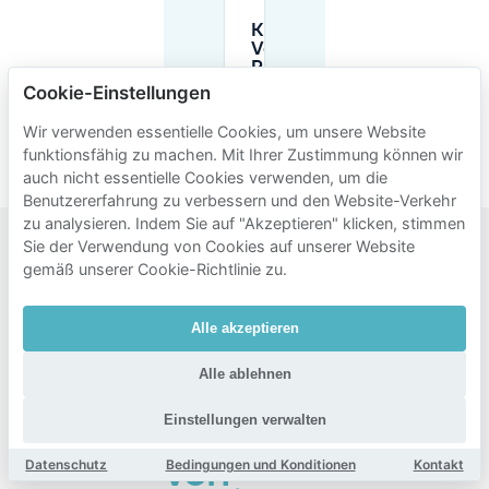
Kann ich im
Voraus einen
Parkplatz für
Schilders- en
Cookie-Einstellungen
Waddenbuurt
reservieren?
Wir verwenden essentielle Cookies, um unsere Website
funktionsfähig zu machen. Mit Ihrer Zustimmung können wir
auch nicht essentielle Cookies verwenden, um die
Benutzererfahrung zu verbessern und den Website-Verkehr
zu analysieren. Indem Sie auf "Akzeptieren" klicken, stimmen
Sie der Verwendung von Cookies auf unserer Website
Beliebte
gemäß unserer Cookie-Richtlinie zu.
Gebiete
Alle akzeptieren
zum
Parken
Alle ablehnen
in der
Einstellungen verwalten
Nähe
von
Datenschutz
Bedingungen und Konditionen
Kontakt