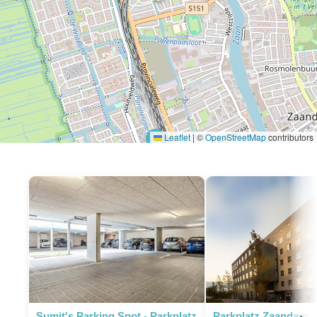
Leaflet
|
©
OpenStreetMap
contributors
P
Sumit's Parking Spot - Parkplatz
Parkplatz Zaandam