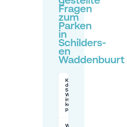
gestellte
Fragen
zum
Parken
in
Schilders-
en
Waddenbuurt
Kann ich in
der Nähe von
Schilders- en
Waddenbuurt
in Zaandam
kostenlos
parken?
Wann muss