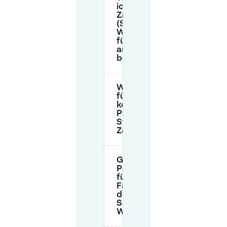
ich in
Zaandam
(Schilders- en
Waddenbuurt)
für das Parken
auf der Straße
bezahlen?
Wie bezahle ich
für das
kostenpflichtige
Parken auf der
Straße in
Zaanstad?
Gibt es eine
Parkmöglichkeit
für große
Fahrzeuge in
der Nähe von
Schilders- en
Waddenbuurt?