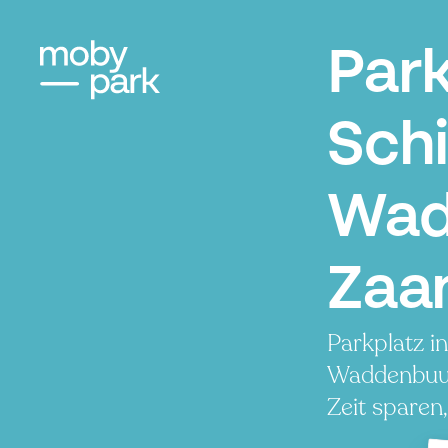
Par
Schi
Wad
Zaa
Parkplatz i
Waddenbuur
Zeit sparen