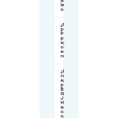
alrededor de
la hora de
cenar?
¿Necesito un
permiso o
Parkscheibe
para
aparcar
cerca de
este
restaurante?
¿Puedo
reservar
aparcamiento
para el Alt-
Berliner
Gasthaus
Julchen
Hoppe con
antelación y
cancelar si
cambian los