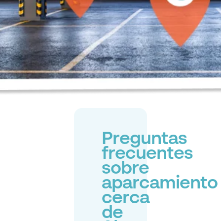
Preguntas
frecuentes
sobre
aparcamiento
cerca
de