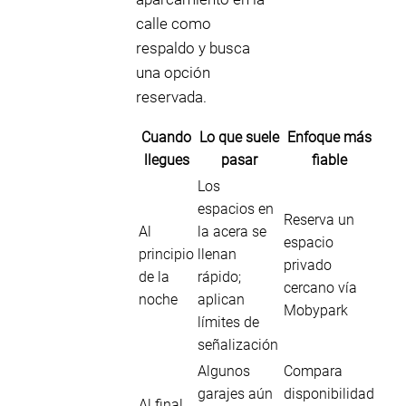
calle como
respaldo y busca
una opción
reservada.
Cuando
Lo que suele
Enfoque más
llegues
pasar
fiable
Los
espacios en
Reserva un
Al
la acera se
espacio
principio
llenan
privado
de la
rápido;
cercano vía
noche
aplican
Mobypark
límites de
señalización
Algunos
Compara
garajes aún
disponibilidad
Al final