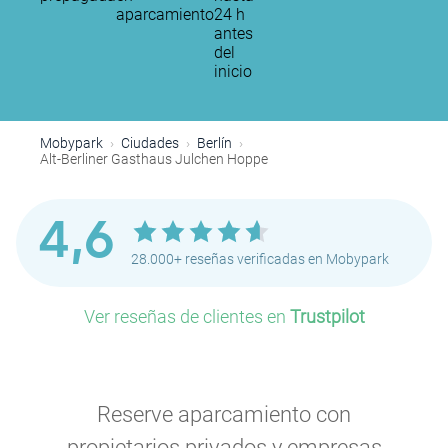
aparcamiento
24 h
antes
del
inicio
Mobypark
Ciudades
Berlín
Alt-Berliner Gasthaus Julchen Hoppe
4,6
28.000+ reseñas verificadas en Mobypark
Ver reseñas de clientes en
Trustpilot
Reserve aparcamiento con
P
propietarios privados y empresas