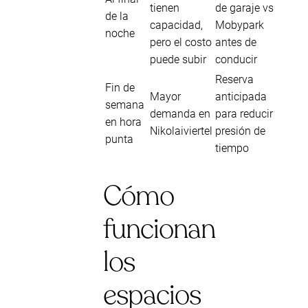
tienen
de garaje vs
de la
capacidad,
Mobypark
noche
pero el costo
antes de
puede subir
conducir
Reserva
Fin de
Mayor
anticipada
semana
demanda en
para reducir
en hora
Nikolaiviertel
presión de
punta
tiempo
Cómo
funcionan
los
espacios