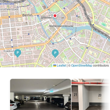
P
P
Leaflet
|
©
OpenStreetMap
contributors