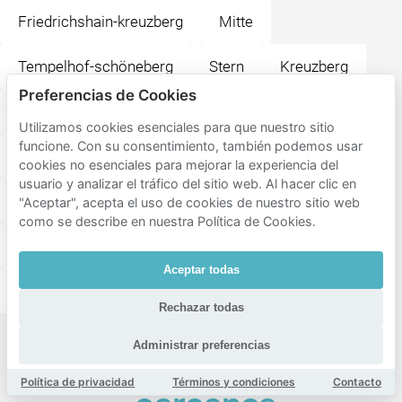
Friedrichshain-kreuzberg
Mitte
Tempelhof-schöneberg
Stern
Kreuzberg
Preferencias de Cookies
Prenzlauer Berg
Friedrichshain
Tiergarten
Utilizamos cookies esenciales para que nuestro sitio
funcione. Con su consentimiento, también podemos usar
Moabit
Hansaviertel
Gesundbrunnen
cookies no esenciales para mejorar la experiencia del
usuario y analizar el tráfico del sitio web. Al hacer clic en
Alt-Treptow
Schöneberg
Wedding
"Aceptar", acepta el uso de cookies de nuestro sitio web
como se describe en nuestra Política de Cookies.
Fennpfuhl
Tempelhof
Rummelsburg
Aceptar todas
Weissensee
Heinersdorf
Plänterwald
Rechazar todas
Destinos
Administrar preferencias
populares
Política de privacidad
Términos y condiciones
Contacto