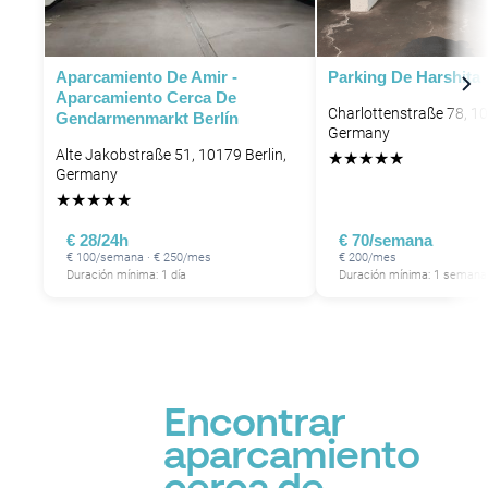
Aparcamiento De Amir -
Parking De Harshita
Aparcamiento Cerca De
Charlottenstraße 78, 10
Gendarmenmarkt Berlín
Germany
Alte Jakobstraße 51, 10179 Berlin,
★
★
★
★
★
Germany
★
★
★
★
★
€ 28/24h
€ 70/semana
€ 100/semana · € 250/mes
€ 200/mes
Duración mínima: 1 día
Duración mínima: 1 semana
Encontrar
aparcamiento