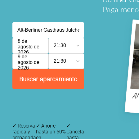
Paga menos,
8 de
21:30
agosto de
2026
9 de
21:30
agosto de
2026
Buscar aparcamiento
Al
✓
Reserva
✓
Ahorre
✓
rápida y
hasta un 60%
Cancela
prepagada
en
hasta