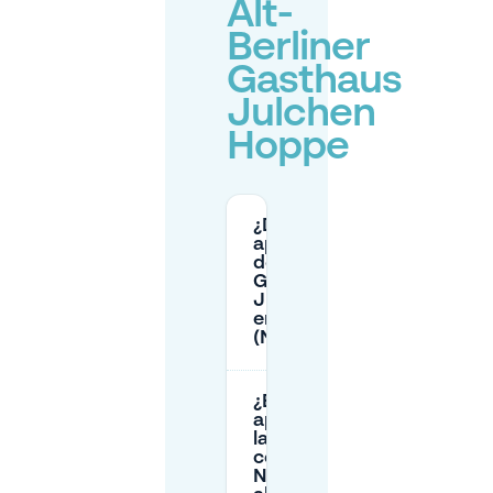
Alt-
Berliner
Gasthaus
Julchen
Hoppe
¿Dónde puedo
aparcar cerca
del Alt-Berliner
Gasthaus
Julchen Hoppe
en Berlín
(Nikolaiviertel)?
¿Es fácil
aparcar en
la calle
cerca de
Nikolaiviertel