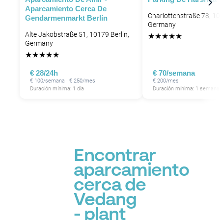
Aparcamiento Cerca De
Charlottenstraße 78, 10
Gendarmenmarkt Berlín
Germany
Alte Jakobstraße 51, 10179 Berlin,
★
★
★
★
★
Germany
★
★
★
★
★
€ 28/24h
€ 70/semana
€ 100/semana · € 250/mes
€ 200/mes
Duración mínima: 1 día
Duración mínima: 1 semana
Encontrar
aparcamiento
cerca de
Vedang
- ️plant