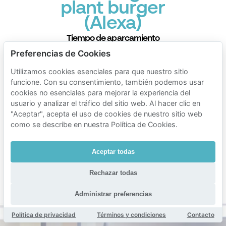
️plant burger
️(Alexa)
Tiempo de aparcamiento
Preferencias de Cookies
Tarifas de aparcamiento Mobypark
1 hora de aparcamiento
Utilizamos cookies esenciales para que nuestro sitio
funcione. Con su consentimiento, también podemos usar
€ 2.00
desde
cookies no esenciales para mejorar la experiencia del
24 horas de aparcamiento
usuario y analizar el tráfico del sitio web. Al hacer clic en
"Aceptar", acepta el uso de cookies de nuestro sitio web
€ 12.00
desde
como se describe en nuestra Política de Cookies.
1 semana de aparcamiento
€ 62.00
desde
Aceptar todas
1 mes de aparcamiento
Rechazar todas
€ 152.00
desde
Duración mín. 1 hora
Administrar preferencias
Política de privacidad
Términos y condiciones
Contacto