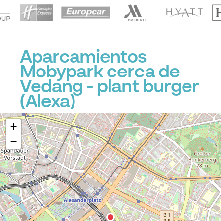
Aparcamientos
Mobypark cerca de
Vedang - ️plant burger
️(Alexa)
+
−