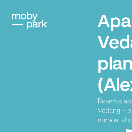
Apa
Ved
️pla
️(Al
Reserva ap
Vedang - ️p
menos, ahor