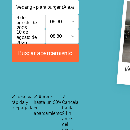
9 de
08:30
agosto de
2026
10 de
08:30
agosto de
2026
Buscar aparcamiento
Ve
✓
Reserva
✓
Ahorre
✓
rápida y
hasta un 60%
Cancela
prepagada
en
hasta
aparcamiento
24 h
antes
del
inicio