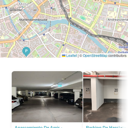
P
Leaflet
|
©
OpenStreetMap
contributors
Aparcamiento De Amir -
Parking De Harshita