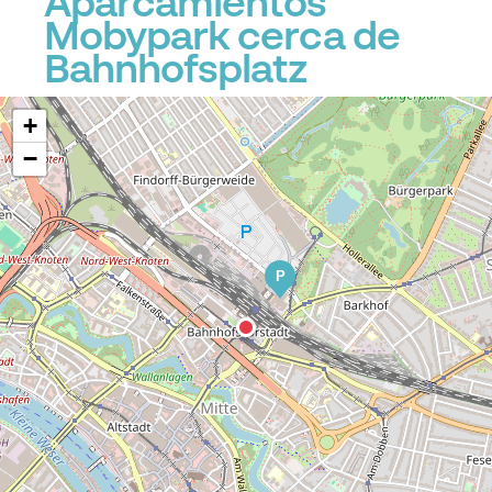
Aparcamientos
Mobypark cerca de
Bahnhofsplatz
+
−
P