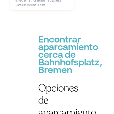
€ 19/24h · € 77/semana · € 269/mes
Duración mínima: 1 hora
Encontrar
aparcamiento
cerca de
Bahnhofsplatz,
Bremen
Opciones
de
aparcamiento