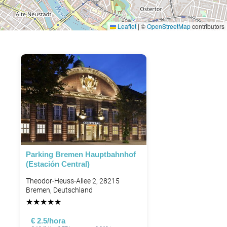
Leaflet
|
©
OpenStreetMap
contributors
Parking Bremen Hauptbahnhof
(Estación Central)
Theodor-Heuss-Allee 2, 28215
Bremen, Deutschland
★
★
★
★
★
€ 2.5/hora