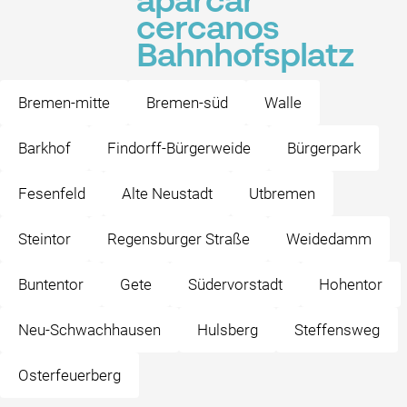
aparcar
cercanos
Bahnhofsplatz
Bremen-mitte
Bremen-süd
Walle
Barkhof
Findorff-Bürgerweide
Bürgerpark
Fesenfeld
Alte Neustadt
Utbremen
Steintor
Regensburger Straße
Weidedamm
Buntentor
Gete
Südervorstadt
Hohentor
Neu-Schwachhausen
Hulsberg
Steffensweg
Osterfeuerberg