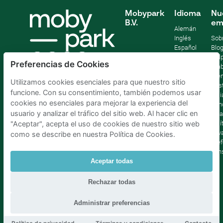
Mobypark
Idioma
Nu
B.V.
em
Alemán
Inglés
Sob
Español
Blo
Francia
Help
Preferencias de Cookies
Italiano
Tra
Holandés
Pre
Utilizamos cookies esenciales para que nuestro sitio
Sost
funcione. Con su consentimiento, también podemos usar
Afil
cookies no esenciales para mejorar la experiencia del
Con
usuario y analizar el tráfico del sitio web. Al hacer clic en
lega
Polí
"Aceptar", acepta el uso de cookies de nuestro sitio web
priv
como se describe en nuestra Política de Cookies.
Pref
con
Aceptar todas
Parking Madrid La Latina
|
Parking Madrid Bilbao
|
Rechazar todas
Parking Madrid AtochaPaíses Bajos
|
Parking Amsterdam
|
Parking Bruselas
|
Parking La Haya
Administrar preferencias