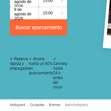
15:00
agosto de
2026
9 de
15:00
agosto de
2026
Buscar aparcamiento
✓
Reserva
✓
Ahorre
✓
rápida y
hasta un 60%
Cancela
prepagada
en
hasta
aparcamiento
24 h
antes
del
inicio
Mobypark
Ciudades
Bremen
Bahnhofsplatz