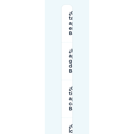
¿Cuáles son las
tarifas de
aparcamiento
en
Bahnhofsplatz?
¿Hay
aparcamiento
gratuito cerca
de
Bahnhofsplatz?
¿Cuánto
tiempo puedo
aparcar en la
calle en
Bahnhofsplatz?
¿Cuáles son
los horarios