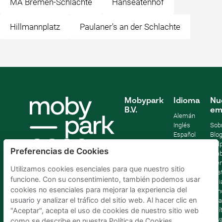
MA Bremen-Schlachte
Hanseatenhof
Hillmannplatz
Paulaner's an der Schlachte
Mobypark
Idioma
Nu
B.V.
em
Alemán
Inglés
Sob
Español
Blo
Francia
Help
Preferencias de Cookies
Italiano
Tra
Holandés
Pre
Utilizamos cookies esenciales para que nuestro sitio
Sost
funcione. Con su consentimiento, también podemos usar
Afil
cookies no esenciales para mejorar la experiencia del
Con
usuario y analizar el tráfico del sitio web. Al hacer clic en
lega
Polí
"Aceptar", acepta el uso de cookies de nuestro sitio web
priv
como se describe en nuestra Política de Cookies.