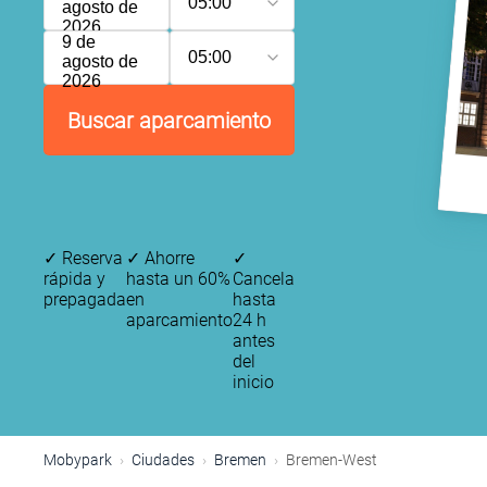
05:00
agosto de
2026
9 de
05:00
agosto de
2026
Buscar aparcamiento
✓
Reserva
✓
Ahorre
✓
rápida y
hasta un 60%
Cancela
prepagada
en
hasta
aparcamiento
24 h
antes
del
inicio
Mobypark
Ciudades
Bremen
Bremen-West