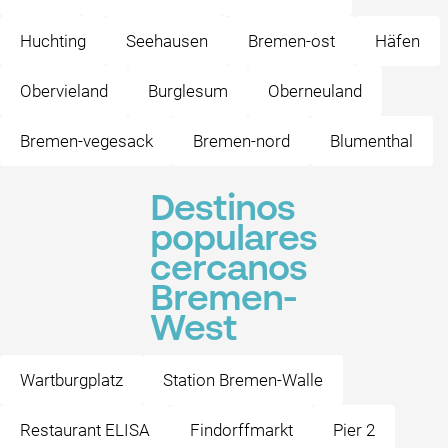
Huchting
Seehausen
Bremen-ost
Häfen
Obervieland
Burglesum
Oberneuland
Bremen-vegesack
Bremen-nord
Blumenthal
Destinos
populares
cercanos
Bremen-
West
Wartburgplatz
Station Bremen-Walle
Restaurant ELISA
Findorffmarkt
Pier 2