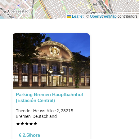
Leaflet
|
©
OpenStreetMap
contributors
Parking Bremen Hauptbahnhof
(Estación Central)
Theodor-Heuss-Allee 2, 28215
Bremen, Deutschland
★
★
★
★
★
€ 2.5/hora