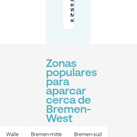
en Bremen-
West en
Mobypark
ahora mismo?
Zonas
populares
para
aparcar
cerca de
Bremen-
West
Walle
Bremen-mitte
Bremen-süd