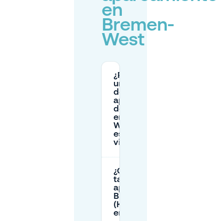
en
Bremen-
West
¿Puedo usar
un permiso
de
aparcamiento
de residente
en Bremen-
West si solo
estoy de
visita?
¿Cuáles son las
tarifas de
aparcamiento en
Bürgerweide
(Kurzzeitparkplatz)
en Bremen-West?