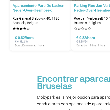
Aparcamiento Parc De Laeken
Parking Rue Jan Verb
P
Neder-Over-Heembeek
Neder-Over-Heembee
Rue Général Biebuyck 40, 1120
Rue Jan Verbesselt 10,
Brussels, Belgium
Brussels, Belgium
★
★
★
★
☆
☆
☆
☆
☆
☆
P
€ 0.82/hora
€ 0.82/hora
€ 6.38/24h
€ 6.38/24h
Duración mínima: 1 hora
Duración mínima: 1 hora
P
P
P
Encontrar aparca
P
Bruselas
Mobypark es la mejor opción para aparc
conductores con opciones de aparcamie