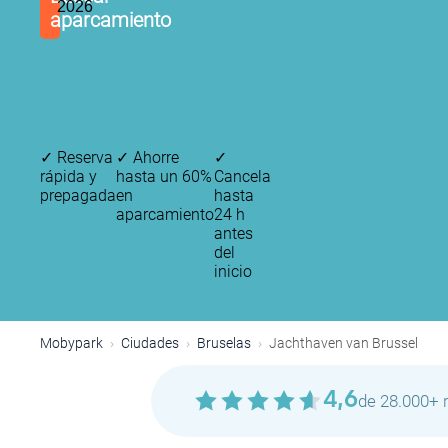
2026
aparcamiento
✓
Reserva
✓
Ahorre
✓
rápida y
hasta un 60%
Cancela
prepagada
en
hasta
aparcamiento
24 h
antes
del
inicio
Mobypark
Ciudades
Bruselas
Jachthaven van Brussel
4,6
de 28.000+ 