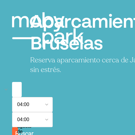
Aparcamient
Bruselas
Reserva aparcamiento cerca de J
sin estrés.
7
04:00
de
agosto
8
de
04:00
de
2026
agosto
de
Buscar