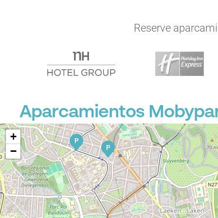
Reserve aparcamien
Aparcamientos Mobypark
+
P
P
−