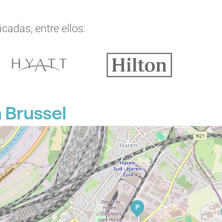
cadas, entre ellos:
P
 Brussel
P