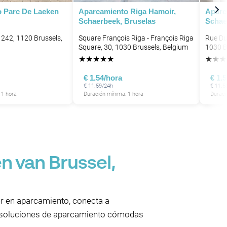
 Parc De Laeken
Aparcamiento Riga Hamoir,
Aparc
P
Schaerbeek, Bruselas
Schae
 242, 1120 Brussels,
Square François Riga - François Riga
Rue Du
Square, 30, 1030 Brussels, Belgium
1030 B
P
P
★
★
★
★
★
★
★
★
€ 1.54/hora
€ 1.
€ 11.59/24h
€ 11.5
P
 1 hora
Duración mínima: 1 hora
Duraci
P
 van Brussel,
er en aparcamiento, conecta a
r soluciones de aparcamiento cómodas