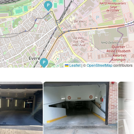
P
P
Leaflet
|
©
OpenStreetMap
contributors
P
P
P