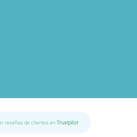
P
P
er reseñas de clientes en
Trustpilot