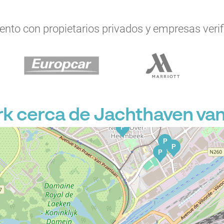
to con propietarios privados y empresas verifi
P
P
 cerca de Jachthaven van
P
P
P
P