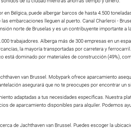
y sonidos de tu ciudad mientras ahorras tiempo y dinero.
ior en Bélgica, puede albergar barcos de hasta 4.500 tonelad
las embarcaciones lleguen al puerto. Canal Charleroi - Brusel
ensión norte de Bruselas y es un contribuyente importante a l
000 trabajadores. Alberga más de 300 empresas en un espac
ncías, la mayoría transportadas por carretera y ferrocarril.
fico está dominado por materiales de construcción (49%), co
chthaven van Brussel. Mobypark ofrece aparcamiento asequib
ntelación asegurará que no te preocupes por encontrar un sit
ento adaptadas a tus necesidades específicas. Nuestra pla
cios de aparcamiento disponibles para alquiler. Podemos ay
 cerca de Jachthaven van Brussel. Puedes escoger la ubicaci