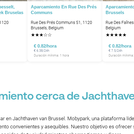
esselt,
Aparcamiento En Rue Des Prés
Aparcamiento
P
k Bruselas
Communs
Brussels
 1120
Rue Des Prés Communs 51, 1120
Rue Des Faînes
P
Brussels, Belgium
Belgium
P
P
★
★
★
☆
☆
★
★
★
★
★
P
€ 0.82/hora
€ 0.82/hora
P
P
€ 6.38/24h
€ 7.5/24h
P
Duración mínima: 1 hora
Duración mínima:
P
P
P
P
P
P
P
P
P
P
miento cerca de Jachthaven
P
ar en Jachthaven van Brussel. Mobypark, una plataforma líd
nto convenientes y asequibles. Nuestro objetivo es ofrece