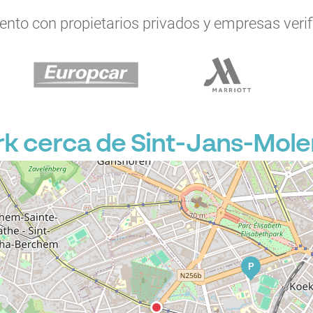
to con propietarios privados y empresas verifi
P
P
k cerca de Sint-Jans-Mol
P