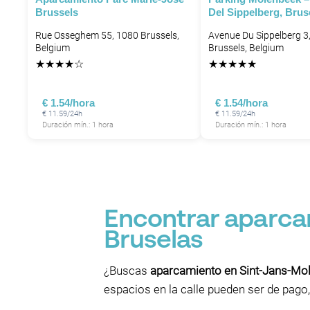
Brussels
Del Sippelberg, Brus
Rue Osseghem 55, 1080 Brussels,
Avenue Du Sippelberg 3
Belgium
Brussels, Belgium
★
★
★
★
☆
★
★
★
★
★
€ 1.54/hora
€ 1.54/hora
€ 11.59/24h
€ 11.59/24h
Duración mín.: 1 hora
Duración mín.: 1 hora
P
Encontrar aparca
Bruselas
¿Buscas
aparcamiento en Sint-Jans-Mo
espacios en la calle pueden ser de pago, 