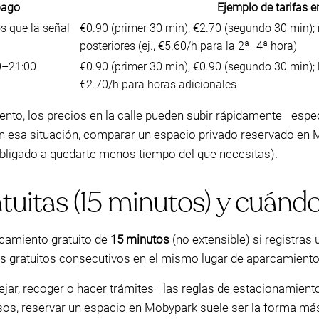
pago
Ejemplo de tarifas 
 que la señal
€0.90 (primer 30 min), €2.70 (segundo 30 min);
posteriores (ej., €5.60/h para la 2ª–4ª hora)
0–21:00
€0.90 (primer 30 min), €0.90 (segundo 30 min);
€2.70/h para horas adicionales
to, los precios en la calle pueden subir rápidamente—espec
n esa situación, comparar un espacio privado reservado en M
e obligado a quedarte menos tiempo del que necesitas).
tuitas (15 minutos) y cuándo
rcamiento gratuito de
15 minutos
(no extensible) si registras
ros gratuitos consecutivos en el mismo lugar de aparcamiento
jar, recoger o hacer trámites—las reglas de estacionamiento
os, reservar un espacio en Mobypark suele ser la forma más 