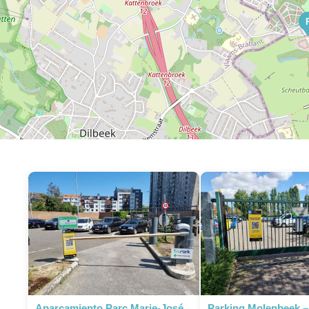
P
P
Aparcamiento Parc Marie-José
Parking Molenbeek –