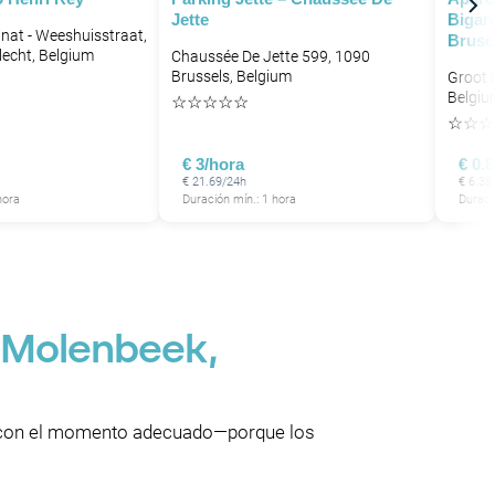
P
Jette
Bigar
P
P
P
inat - Weeshuisstraat,
Bruse
P
P
lecht, Belgium
Chaussée De Jette 599, 1090
P
Brussels, Belgium
Groot 
Belgiu
☆
☆
☆
☆
☆
P
☆
☆
☆
P
P
€ 3/hora
€ 0.
€ 21.69/24h
€ 6.38
hora
Duración mín.: 1 hora
Duraci
P
P
-Molenbeek,
as con el momento adecuado—porque los
P