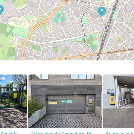
P
P
P
P
 Avenida
Aparcamiento Cementerio De
Aparcamiento