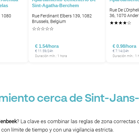
elas
Sint-Agatha-Berchem
Rue De L'Orphel
36, 1070 Ander
, 1080
Rue Ferdinant Elbers 139, 1082
P
P
Brussels, Belgium
★
★
★
★
☆
☆
☆
☆
☆
☆
€ 1.54/hora
€ 0.98/hora
€ 11.59/24h
€ 7.14/24h
Duración mín.: 1 hora
Duración mín.: 1 
P
P
P
miento cerca de Sint-Jans
lenbeek
? La clave es combinar las reglas de zona correct
con límite de tiempo y con una vigilancia estricta.