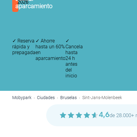
2026
aparcamiento
✓
Reserva
✓
Ahorre
✓
rápida y
hasta un 60%
Cancela
prepagada
en
hasta
aparcamiento
24 h
antes
del
inicio
Mobypark
Ciudades
Bruselas
Sint-Jans-Molenbeek
4,6
de 28.000+ 