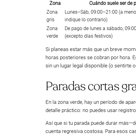
Zona
Cuándo suele ser de 
Zona
Lunes–Sáb, 09:00–21:00 (a menos
gris
indique lo contrario)
Zona
De pago de lunes a sábado, 09:0
verde
(excepto días festivos)
Si planeas estar más que un breve momen
horas posteriores se cobran por hora. E
sin un lugar legal disponible (o sentirt
Paradas cortas gra
En la zona verde, hay un período de apa
detalle práctico: no puedes usar regist
Así que si tu parada puede durar más—de
cuenta regresiva costosa. Para esos cas