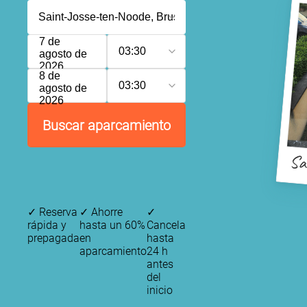
7 de
03:30
agosto de
2026
8 de
03:30
agosto de
2026
Buscar aparcamiento
Sa
✓
Reserva
✓
Ahorre
✓
rápida y
hasta un 60%
Cancela
prepagada
en
hasta
aparcamiento
24 h
antes
del
inicio