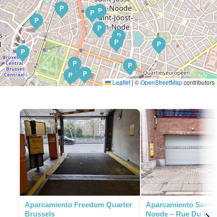
P
P
P
P
P
P
P
P
P
P
P
P
P
P
Leaflet
|
©
OpenStreetMap
contributors
P
P
P
P
P
P
P
P
P
P
P
P
Aparcamiento Freedom Quarter
Aparcamiento Saint-
P
P
Brussels
Noode – Rue Du Vall
P