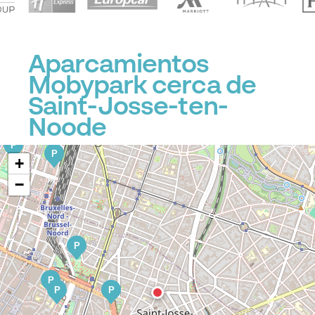
P
P
Aparcamientos
P
Mobypark cerca de
Saint-Josse-ten-
Noode
P
P
+
−
P
P
P
P