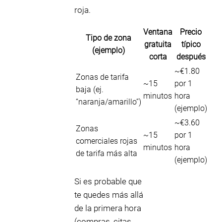
roja.
Ventana
Precio
Tipo de zona
gratuita
típico
(ejemplo)
corta
después
~€1.80
Zonas de tarifa
~15
por 1
baja (ej.
minutos
hora
“naranja/amarillo”)
(ejemplo)
~€3.60
Zonas
~15
por 1
comerciales rojas
minutos
hora
de tarifa más alta
(ejemplo)
Si es probable que
te quedes más allá
de la primera hora
(compras, citas,