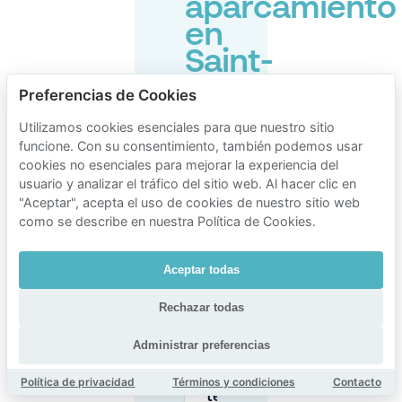
aparcamiento
en
Saint-
Josse-
Preferencias de Cookies
ten-
Utilizamos cookies esenciales para que nuestro sitio
Noode
funcione. Con su consentimiento, también podemos usar
cookies no esenciales para mejorar la experiencia del
usuario y analizar el tráfico del sitio web. Al hacer clic en
"Aceptar", acepta el uso de cookies de nuestro sitio web
¿Cuáles son
como se describe en nuestra Política de Cookies.
las horas de
aparcamiento
en la calle en
Saint-Josse-
Aceptar todas
ten-Noode?
Rechazar todas
¿Hay
Administrar preferencias
aparcamiento
gratuito en
Saint-Josse-
Política de privacidad
Términos y condiciones
Contacto
ten-Noode?