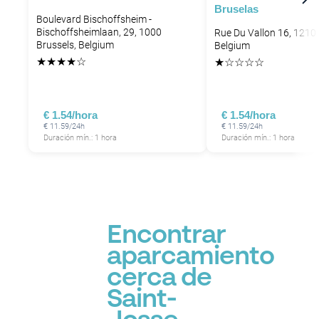
Bruselas
P
P
Boulevard Bischoffsheim -
Bischoffsheimlaan, 29, 1000
Rue Du Vallon 16, 1210 
P
Brussels, Belgium
Belgium
P
★
★
★
★
☆
★
☆
☆
☆
☆
€ 1.54/hora
€ 1.54/hora
€ 11.59/24h
€ 11.59/24h
Duración mín.: 1 hora
Duración mín.: 1 hora
Encontrar
aparcamiento
cerca de
Saint-