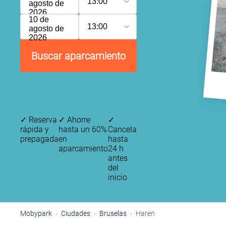
13:00
agosto de
2026
10 de
13:00
agosto de
2026
Buscar aparcamiento
✓
Reserva
✓
Ahorre
✓
rápida y
hasta un 60%
Cancela
prepagada
en
hasta
aparcamiento
24 h
antes
del
inicio
Mobypark
Ciudades
Bruselas
Haren