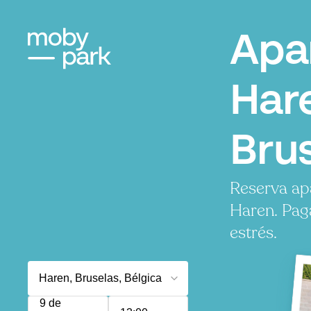
Apa
Har
Bru
Reserva ap
Haren. Pag
estrés.
9 de