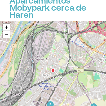
Aparcamientos
Mobypark cerca de
Haren
+
−
P