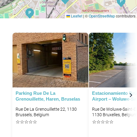
P
P
Leaflet
|
©
OpenStreetMap
contributors
P
Parking Rue De La
Estacionamiento Bru
Grenouillette, Haren, Bruselas
Airport – Woluwe-Sa
Rue De La Grenouillette 22, 1130
Rue De Woluwe-Saint-Et
Brussels, Belgium
1130 Bruxelles, Belgium
P
P
☆
☆
☆
☆
☆
☆
☆
☆
☆
☆
P