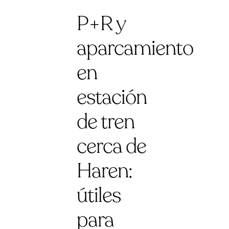
P+R y
aparcamiento
en
estación
de tren
cerca de
Haren:
útiles
para