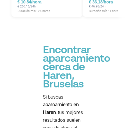
€ 10.84/hora
€ 36.18/hora
P
€ 260.16/24h
€ 46.98/24h
Duración mín.: 24 horas
Duración mín.: 1 hora
P
P
P
Encontrar
aparcamiento
P
cerca de
Haren,
P
P
Bruselas
Si buscas
P
aparcamiento en
P
Haren
, tus mejores
resultados suelen
venir de elegir el