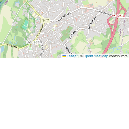
Leaflet
|
©
OpenStreetMap
contributors