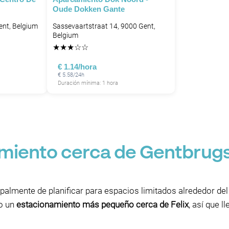
Oude Dokken Gante
ent, Belgium
Sassevaartstraat 14, 9000 Gent,
Belgium
★
★
★
☆
☆
€ 1.14/hora
€ 5.58/24h
Duración mínima: 1 hora
miento cerca de Gentbrug
ipalmente de planificar para espacios limitados alrededor d
lo un
estacionamiento más pequeño cerca de Felix
, así que l