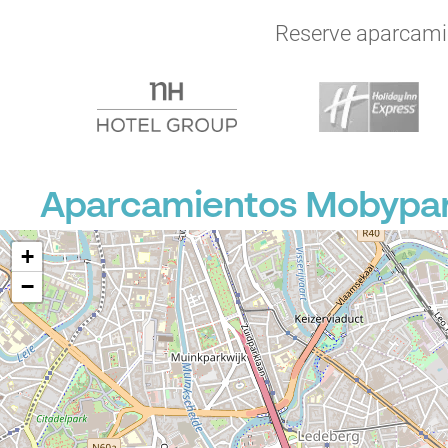
Reserve aparcamien
P
Aparcamientos Mobypar
+
−