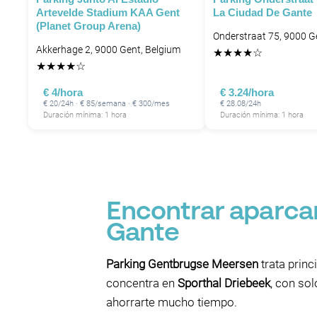
Artevelde Stadium KAA Gent
La Ciudad De Gante
(Planet Group Arena)
Onderstraat 75, 9000 G
Akkerhage 2, 9000 Gent, Belgium
★
★
★
★
☆
★
★
★
★
☆
€ 4/hora
€ 3.24/hora
€ 20/24h · € 85/semana · € 300/mes
€ 28.08/24h
Duración mínima: 1 hora
Duración mínima: 1 hora
Encontrar aparca
Gante
Parking Gentbrugse Meersen
trata princ
concentra en
Sporthal Driebeek
, con so
ahorrarte mucho tiempo.