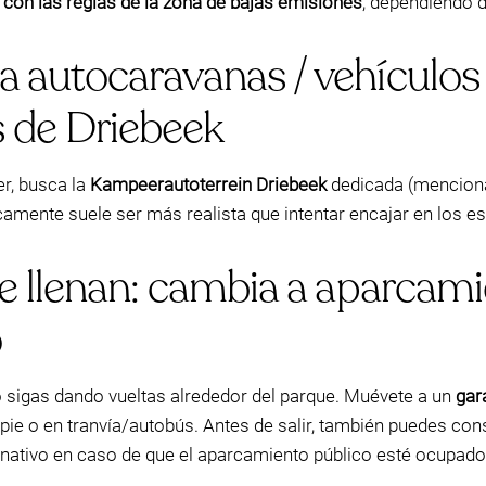
 con las reglas de la zona de bajas emisiones
, dependiendo d
 autocaravanas / vehículos 
 de Driebeek
r, busca la
Kampeerautoterrein Driebeek
dedicada (menciona
icamente suele ser más realista que intentar encajar en los
se llenan: cambia a aparcam
o
no sigas dando vueltas alrededor del parque. Muévete a un
gar
pie o en tranvía/autobús. Antes de salir, también puedes con
ernativo en caso de que el aparcamiento público esté ocupado