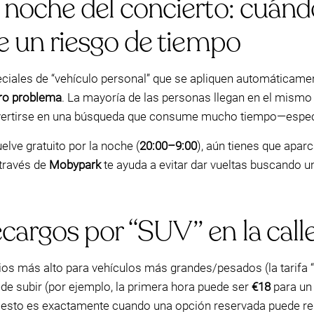
a noche del concierto: cuán
ve un riesgo de tiempo
peciales de “vehículo personal” que se apliquen automáticame
ero problema
. La mayoría de las personas llegan en el mismo 
onvertirse en una búsqueda que consume mucho tiempo—espec
elve gratuito por la noche (
20:00–9:00
), aún tienes que apar
 través de
Mobypark
te ayuda a evitar dar vueltas buscando un
cargos por “SUV” en la call
os más alto para vehículos más grandes/pesados (la tarifa “S
uede subir (por ejemplo, la primera hora puede ser
€18
para un 
 esto es exactamente cuando una opción reservada puede redu