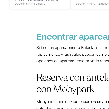
Duración mínima: 2 hours
Duración mínima: 12 month
P
Encontrar aparcam
Si buscas
aparcamiento Bataclan
, está
rápidamente, y las reglas pueden cambiar
opciones de aparcamiento privado reser
Reserva con antel
con Mobypark
Mobypark hace que
los espacios de ap
entradas privadas o espacios de garaje s