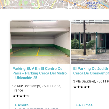
P
P
P
P
Parking SUV En El Centro De
El Parking De Judith 
París – Parking Cerca Del Metro
Cerca De Oberkampf
– Ubicación 25
3 Vla Gaudelet, 75011 P
93 Rue Oberkampf, 75011 Paris,
★
★
★
★
★
P
France
P
★
★
★
★
☆
€ 4/hora
€ 430/mes
€ 15/24h · € 59/semana · € 179/mes