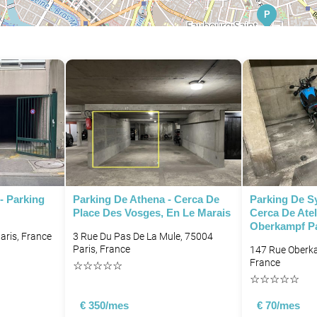
P
- Parking
Parking De Athena - Cerca De
Parking De Sy
Place Des Vosges, En Le Marais
Cerca De Atel
Oberkampf Pa
aris, France
3 Rue Du Pas De La Mule, 75004
P
Paris, France
147 Rue Oberka
France
☆
☆
☆
☆
☆
☆
☆
☆
☆
☆
P
€ 350/mes
€ 70/mes