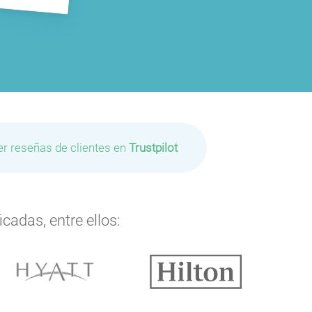
er reseñas de clientes en
Trustpilot
cadas, entre ellos:
P
P