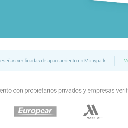
P
|
P
reseñas verificadas de aparcamiento en Mobypark
V
P
P
P
P
P
P
to con propietarios privados y empresas verifi
P