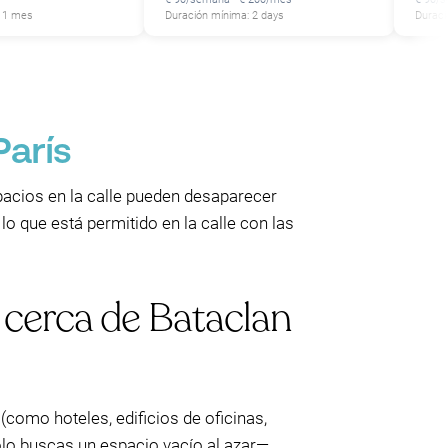
P
: 1 mes
Duración mínima: 2 days
Duraci
París
spacios en la calle pueden desaparecer
o que está permitido en la calle con las
 cerca de Bataclan
como hoteles, edificios de oficinas,
solo buscas un espacio vacío al azar—