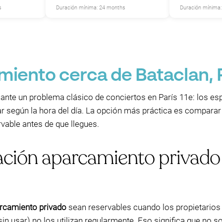
s
Duración mínima: 24 months
Duración mínima
iento cerca de Bataclan, 
s ante un problema clásico de conciertos en París 11e: los e
 según la hora del día. La opción más práctica es comparar l
vable antes de que llegues.
ación aparcamiento privado
arcamiento privado
sean reservables cuando los propietarios (
in usar) no los utilizan regularmente. Eso significa que no 