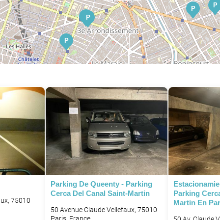
P
P
P
P
P
P
P
Parking De Queenty - Parking
Estacionamie
Cerca Del Canal Saint-Martin
Parking Cerca
aux, 75010
Martin En Par
50 Avenue Claude Vellefaux, 75010
Paris, France
50 Av. Claude V