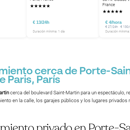
France
★
★
★
★
★
★
★
★
★
★
€ 13/24h
€ 4/hora
€ 27/24h · € 130
Duración mínima: 1 día
Duración mínima:
P
P
iento cerca de Porte-Sain
P
 Paris, París
rtin
cerca del boulevard Saint-Martin para un espectáculo, r
P
ento en la calle, los garajes públicos y los lugares privado
miento privado en Porte-Sa