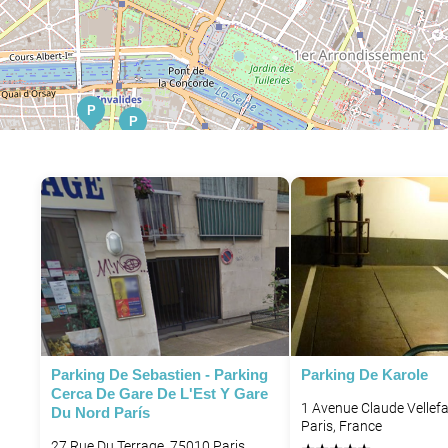
P
P
P
P
P
P
Parking De Sebastien - Parking
Parking De Karole
Cerca De Gare De L'Est Y Gare
1 Avenue Claude Vellef
Du Nord París
Paris, France
P
27 Rue Du Terrage, 75010 Paris,