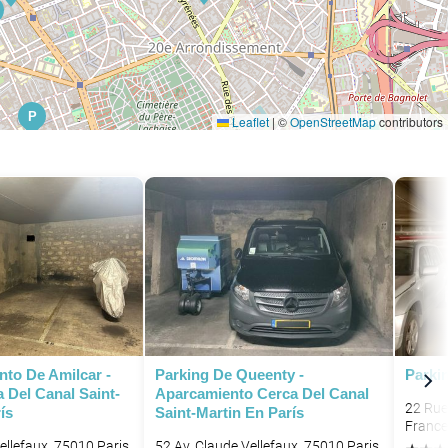
P
Leaflet
|
©
OpenStreetMap
contributors
P
P
P
P
P
P
P
nto De Amilcar -
Parking De Queenty -
Parkin
 Del Canal Saint-
Aparcamiento Cerca Del Canal
22 Rue 
ís
Saint-Martin En París
France
P
ellefaux, 75010 Paris,
52 Av. Claude Vellefaux, 75010 Paris,