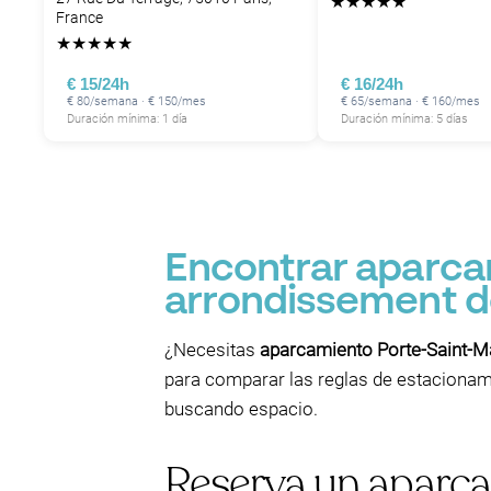
★
★
★
★
★
France
★
★
★
★
★
P
P
€ 15/24h
€ 16/24h
P
€ 80/semana · € 150/mes
€ 65/semana · € 160/mes
Duración mínima: 1 día
Duración mínima: 5 días
P
Encontrar aparcam
arrondissement de
¿Necesitas
aparcamiento Porte-Saint-Ma
para comparar las reglas de estacionami
buscando espacio.
Reserva un aparca