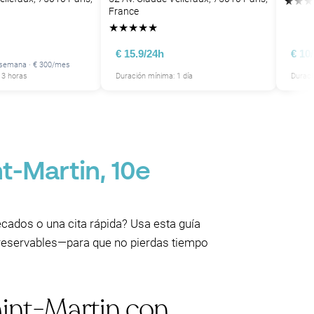
★
★
★
France
★
★
★
★
★
€ 15.9/24h
€ 10
/semana · € 300/mes
 3 horas
Duración mínima: 1 día
Duraci
t-Martin, 10e
ecados o una cita rápida? Usa esta guía
s reservables—para que no pierdas tiempo
int-Martin con