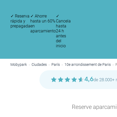
✓
Reserva
✓
Ahorre
✓
rápida y
hasta un 60%
Cancela
prepagada
en
hasta
aparcamiento
24 h
antes
del
inicio
Mobypark
Ciudades
París
10e arrondissement de Paris
4,6
de 28.000+ 
P
Reserve aparcamien