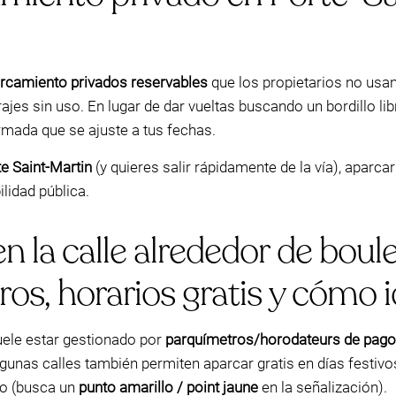
arcamiento privados reservables
que los propietarios no us
rajes sin uso. En lugar de dar vueltas buscando un bordillo l
rmada que se ajuste a tus fechas.
te Saint-Martin
(y quieres salir rápidamente de la vía), aparca
lidad pública.
 la calle alrededor de boul
os, horarios gratis y cómo i
suele estar gestionado por
parquímetros/horodateurs de pago
lgunas calles también permiten aparcar gratis en días festi
ro (busca un
punto amarillo / point jaune
en la señalización).