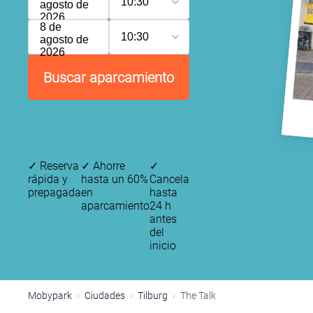
10:30
agosto de
2026
8 de
10:30
agosto de
2026
Buscar aparcamiento
✓
Reserva
✓
Ahorre
✓
rápida y
hasta un 60%
Cancela
prepagada
en
hasta
aparcamiento
24 h
antes
del
inicio
Mobypark
Ciudades
Tilburg
The Talk