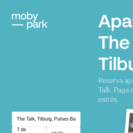
Apa
The 
Tilb
Reserva ap
Talk. Paga 
estrés.
7 de