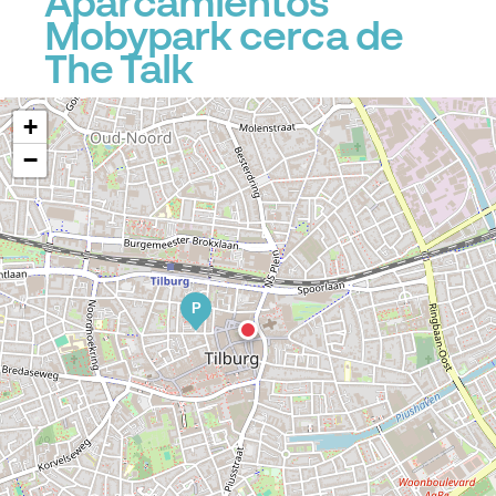
Aparcamientos
Mobypark cerca de
The Talk
+
−
P