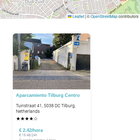
Leaflet
|
©
OpenStreetMap
contributors
Aparcamiento Tilburg Centro
Tuinstraat 41, 5038 DC Tilburg,
Netherlands
★
★
★
★
☆
€ 2.42/hora
€ 19.48/24h