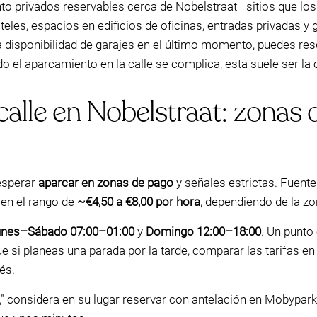
o privados reservables cerca de Nobelstraat—sitios que los
les, espacios en edificios de oficinas, entradas privadas y g
a disponibilidad de garajes en el último momento, puedes rese
 el aparcamiento en la calle se complica, esta suele ser la 
lle en Nobelstraat: zonas d
 esperar
aparcar en zonas de pago
y señales estrictas. Fuente
 en el rango de
~€4,50 a €8,00 por hora
, dependiendo de la zo
unes–Sábado 07:00–01:00
y
Domingo 12:00–18:00
. Un punto
 si planeas una parada por la tarde, comparar las tarifas en l
és.
o,” considera en su lugar reservar con antelación en Mobypa