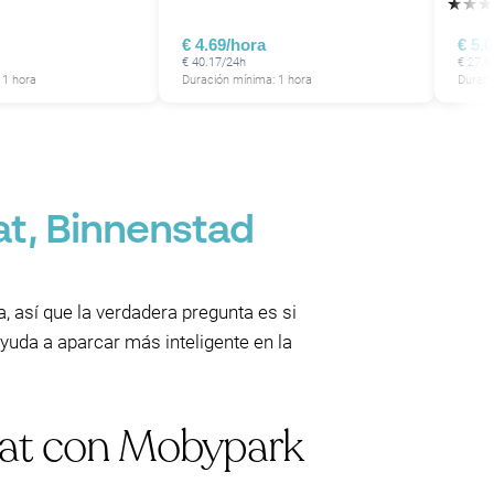
★
★
★
€ 4.69/hora
€ 5.
€ 40.17/24h
€ 27.6
 1 hora
Duración mínima: 1 hora
Duraci
t, Binnenstad
 así que la verdadera pregunta es si
yuda a aparcar más inteligente en la
aat con Mobypark