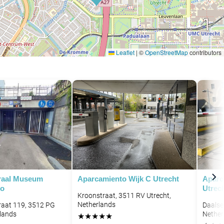
Leaflet
|
©
OpenStreetMap
contributors
raal Museum
Aparcamiento Wijk C Utrecht
Aparc
ro
Utrec
Kroonstraat, 3511 RV Utrecht,
Netherlands
raat 119, 3512 PG
Daalse
rlands
Nether
★
★
★
★
★