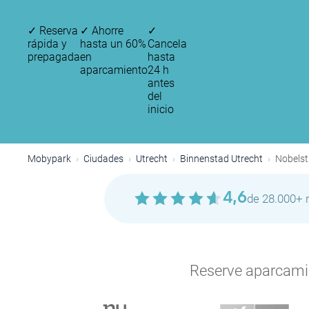
✓
Reserva
✓
Ahorre
✓
rápida y
hasta un 60%
Cancela
prepagada
en
hasta
aparcamiento
24 h
antes
del
inicio
Mobypark
Ciudades
Utrecht
Binnenstad Utrecht
Nobelst
4,6
de 28.000+ 
Reserve aparcamien