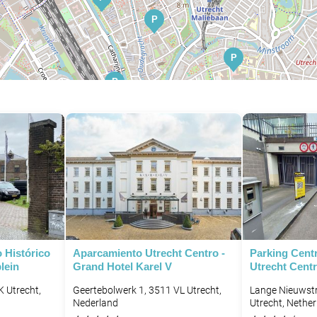
P
P
P
P
P
P
P
 Histórico
Aparcamiento Utrecht Centro -
Parking Cent
lein
Grand Hotel Karel V
Utrecht Cent
K Utrecht,
Geertebolwerk 1, 3511 VL Utrecht,
Lange Nieuwst
Nederland
Utrecht, Nethe