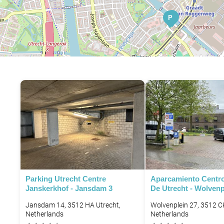
P
P
P
P
P
Parking Utrecht Centre
Aparcamiento Centro
Janskerkhof - Jansdam 3
De Utrecht - Wolvenp
P
P
P
Jansdam 14, 3512 HA Utrecht,
Wolvenplein 27, 3512 C
Netherlands
Netherlands