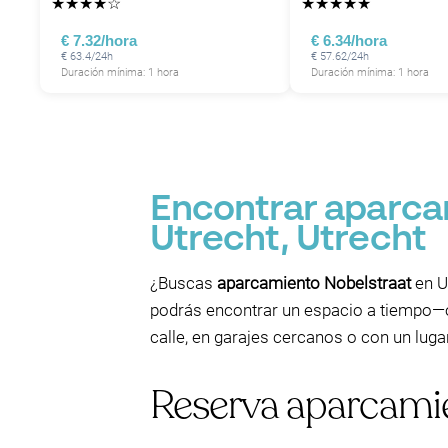
★
★
★
★
☆
★
★
★
★
★
€ 7.32/hora
€ 6.34/hora
€ 63.4/24h
€ 57.62/24h
Duración mínima: 1 hora
Duración mínima: 1 hora
P
Encontrar aparca
Utrecht, Utrecht
¿Buscas
aparcamiento Nobelstraat
en U
podrás encontrar un espacio a tiempo—o 
calle, en garajes cercanos o con un luga
Reserva aparcami