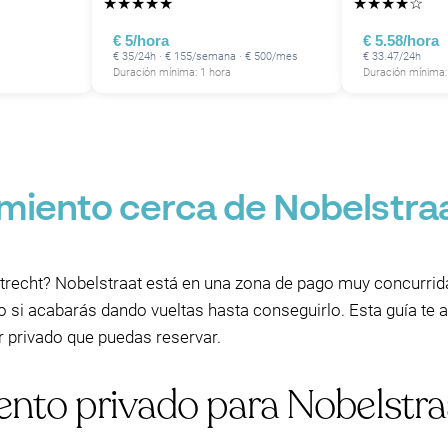
★
★
★
★
★
★
★
★
★
☆
€ 5/hora
€ 5.58/hora
€ 35/24h · € 155/semana · € 500/mes
€ 33.47/24h
Duración mínima: 1 hora
Duración mínima:
miento cerca de Nobelstraa
trecht? Nobelstraat está en una zona de pago muy concurrida,
si acabarás dando vueltas hasta conseguirlo. Esta guía te a
r privado que puedas reservar.
ento privado para Nobelstr