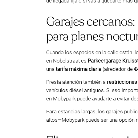
de llegada fija o si vas a quedarte más 
Garajes cercanos: 
para planes noctu
Cuando los espacios en la calle están ll
en Nobelstraat es
Parkeergarage Kruisst
una
tarifa máxima diaria
(alrededor de
€
Presta atención también a
restriccione
vehículos diésel antiguos. Si eso impor
en Mobypark puede ayudarte a evitar des
Para estancias largas, los garajes públi
altos—Mobypark puede ser una opción m