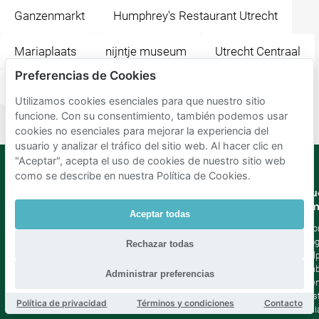
Ganzenmarkt
Humphrey's Restaurant Utrecht
Mariaplaats
nijntje museum
Utrecht Centraal
Preferencias de Cookies
Restaurant Seven
Museum Speelklok
Utilizamos cookies esenciales para que nuestro sitio
funcione. Con su consentimiento, también podemos usar
cookies no esenciales para mejorar la experiencia del
usuario y analizar el tráfico del sitio web. Al hacer clic en
"Aceptar", acepta el uso de cookies de nuestro sitio web
como se describe en nuestra Política de Cookies.
Mobypark
Idioma
Nu
B.V.
em
Aceptar todas
Alemán
Inglés
Sob
Español
Blo
Rechazar todas
Francia
Help
Italiano
Tra
Administrar preferencias
Holandés
Pre
Sost
Política de privacidad
Términos y condiciones
Contacto
Afil