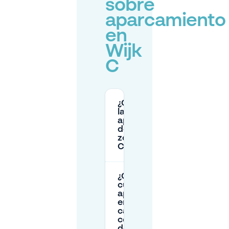
sobre
aparcamiento
en
Wijk
C
¿Cuáles son
las horas de
aparcamiento
de pago en la
zona de Wijk
C (Utrecht)?
¿Cuánto
cuesta
aparcar
en la
calle
cerca
de Wijk