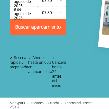
07:30
agosto de
2026
9 de
07:30
agosto de
2026
Buscar aparcamiento
✓
Reserva
✓
Ahorre
✓
rápida y
hasta un 60%
Cancela
prepagada
en
hasta
aparcamiento
24 h
antes
del
inicio
Mobypark
Ciudades
Utrecht
Binnenstad Utrecht
Wijk C