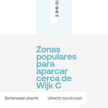
C—P+R,
garaje o
aparcamiento
reservado?
Zonas
populares
para
aparcar
cerca de
Wijk C
Binnenstad utrecht
Utrecht noord-oost