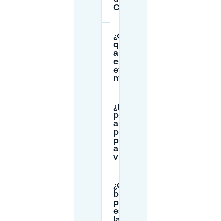
C?
¿Cómo sé en
qué zona de
aparcamiento
estoy para
evitar una
multa?
¿Necesito un
permiso de
aparcamiento
para Wijk C, o
puedo
aparcar como
visitante?
¿Cuál es una
buena opción
para
estancias
largas en Wijk