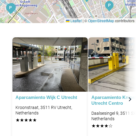
P
P
P
Leaflet
|
©
OpenStreetMap
contributors
P
P
P
P
P
Aparcamiento Wijk C Utrecht
Aparcamiento Knipst
Utrecht Centro
Kroonstraat, 3511 RV Utrecht,
Netherlands
Daalsesingel 9, 3511 SX
Netherlands
★
★
★
★
★
★
★
★
★
☆