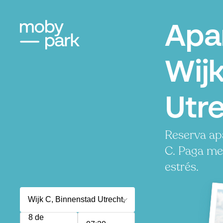
Apa
Wijk
Utr
Reserva ap
C. Paga me
estrés.
8 de