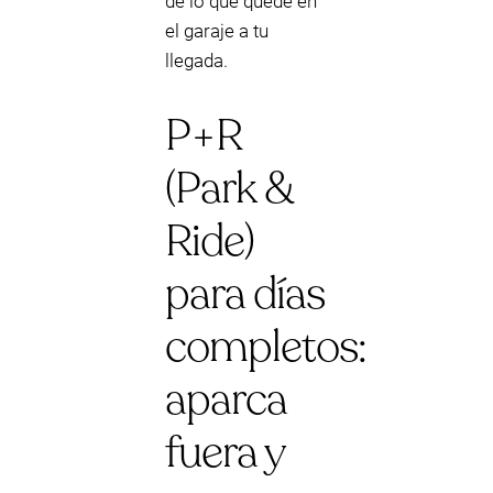
de lo que quede en
el garaje a tu
llegada.
P+R
(Park &
Ride)
para días
completos:
aparca
fuera y