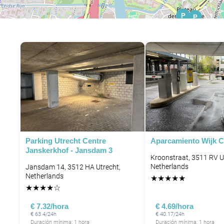
P
P
P
Parking Utrecht Centre
Aparcamiento Wijk C
P
P
Janskerkhof - Jansdam 3
P
Kroonstraat, 3511 RV U
Netherlands
Jansdam 14, 3512 HA Utrecht,
Netherlands
★
★
★
★
★
★
★
★
★
☆
€ 7.32/hora
€ 4.69/hora
€ 63.4/24h
€ 40.17/24h
Duración mínima: 1 hora
Duración mínima: 1 hora