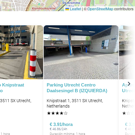
Leaflet
|
©
OpenStreetMap
contributors
 Knipstraat
Parking Utrecht Centro
Aparc
ro
Daalsesingel B (IZQUIERDA)
Utrec
 3511 SX Utrecht,
Knipstraat 1, 3511 SX Utrecht,
Knipst
Netherlands
Nether
★
★
★
★
☆
★
☆
☆
€ 3.91/hora
€ 3.
€ 46.86/24h
€ 46.8
 1 hora
Duración mínima: 1 hora
Duraci