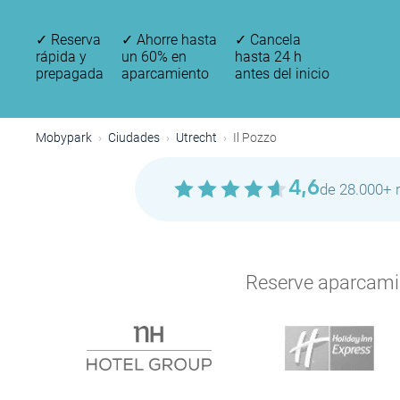
✓
Reserva
✓
Ahorre hasta
✓
Cancela
rápida y
un 60% en
hasta 24 h
prepagada
aparcamiento
antes del inicio
Mobypark
Ciudades
Utrecht
Il Pozzo
4,6
de 28.000+ 
Reserve aparcamien