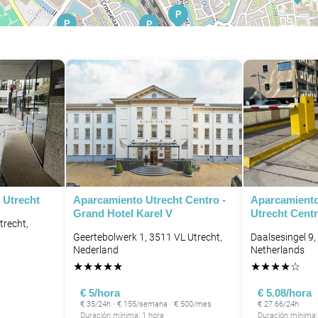
P
P
P
P
P
 Utrecht
Aparcamiento Utrecht Centro -
Aparcamiento
Grand Hotel Karel V
Utrecht Cent
trecht,
Geertebolwerk 1, 3511 VL Utrecht,
Daalsesingel 9,
Nederland
Netherlands
★
★
★
★
★
★
★
★
★
☆
€ 5/hora
€ 5.08/hora
€ 35/24h · € 155/semana · € 500/mes
€ 27.66/24h
Duración mínima: 1 hora
Duración mínima: