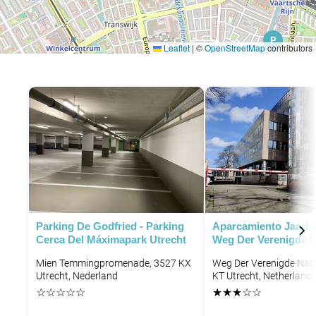
P
Leaflet
|
©
OpenStreetMap
contributors
Parking De Godfried - Parking
Aparcamiento Jaarbe
Cerca Del Máximapark Utrecht
Weg Der Verenigde N
Mien Temmingpromenade, 3527 KX
Weg Der Verenigde Nati
P
Utrecht, Nederland
KT Utrecht, Netherland
☆
☆
☆
☆
☆
★
★
★
☆
☆