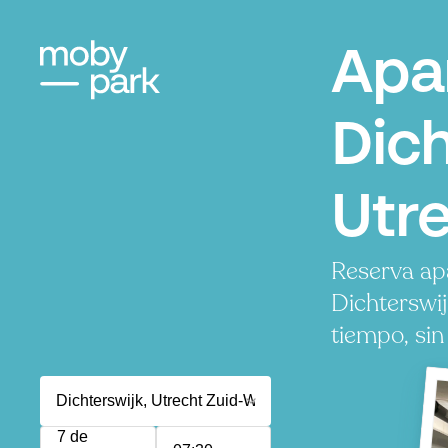
Apa
Dich
Utr
Reserva ap
Dichterswi
tiempo, sin
7 de