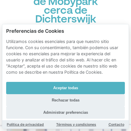
de Mobypark
cerca de
Dichterswijk
Tiempo de aparcamiento
Preferencias de Cookies
Tarifas de aparcamiento Mobypark
Utilizamos cookies esenciales para que nuestro sitio
1 hora de aparcamiento
funcione. Con su consentimiento, también podemos usar
cookies no esenciales para mejorar la experiencia del
€ 2.00
desde
usuario y analizar el tráfico del sitio web. Al hacer clic en
24 horas de aparcamiento
"Aceptar", acepta el uso de cookies de nuestro sitio web
€ 18.40
como se describe en nuestra Política de Cookies.
desde
1 semana de aparcamiento
Aceptar todas
€ 120.00
desde
1 mes de aparcamiento
Rechazar todas
€ 150.00
desde
Administrar preferencias
Duración mín. 1 hora
Política de privacidad
Términos y condiciones
Contacto