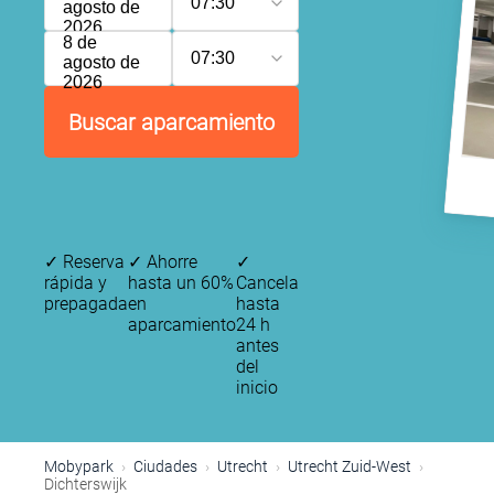
07:30
agosto de
2026
8 de
07:30
agosto de
2026
Buscar aparcamiento
✓
Reserva
✓
Ahorre
✓
rápida y
hasta un 60%
Cancela
prepagada
en
hasta
aparcamiento
24 h
antes
del
inicio
Mobypark
Ciudades
Utrecht
Utrecht Zuid-West
Dichterswijk