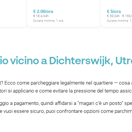
€ 2.06/ora
€ 5/ora
€ 18.4/24h
€ 35/24h · € 155
Durata minima: 1 ora
Durata minima: 1
o vicino a Dichterswijk, Ut
t? Ecco come parcheggiare legalmente nel quartiere — cosa a
atori si applicano e come evitare la pressione del tempo assic
eggio a pagamento, quindi affidarsi a "magari c’è un posto" sp
 Se vuoi essere sicuro, puoi confrontare opzioni come parchim