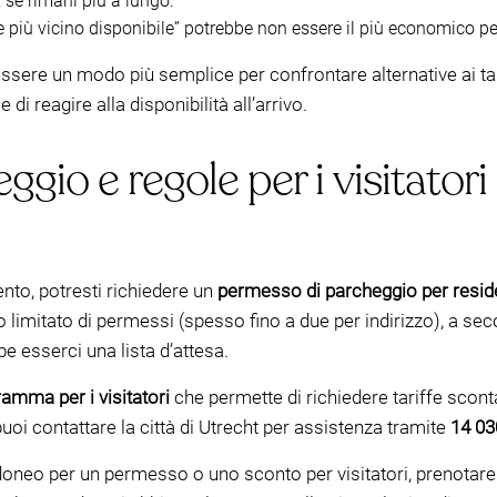
a
se rimani più a lungo.
ge più vicino disponibile” potrebbe non essere il più economico pe
ssere un modo più semplice per confrontare alternative ai tar
di reagire alla disponibilità all’arrivo.
gio e regole per i visitatori (
nto, potresti richiedere un
permesso di parcheggio per resid
itato di permessi (spesso fino a due per indirizzo), a secon
be esserci una lista d’attesa.
amma per i visitatori
che permette di richiedere tariffe scontat
uoi contattare la città di Utrecht per assistenza tramite
14 03
 idoneo per un permesso o uno sconto per visitatori, prenotar