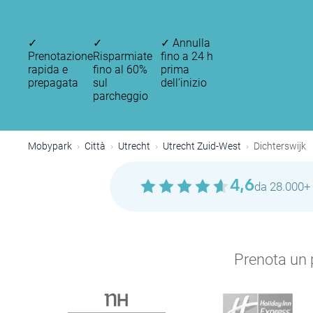
✓
✓
✓
Annulla
Prenotazione
Risparmiate
fino a 24 h
rapida e
fino al 60%
prima
prepagata
sul
dell’inizio
parcheggio
Mobypark
Città
Utrecht
Utrecht Zuid-West
Dichterswijk
4,6
da 28.000+ 
Prenota un p