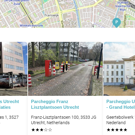
P
s Utrecht
Parcheggio Franz
Parcheggio Ut
aties
Lisztplantsoen Utrecht
- Grand Hotel
es 1, 3527
Franz-Lisztplantsoen 100, 3533 JG
Geertebolwerk 
P
s
Utrecht, Netherlands
Nederland
★
★
★
☆
☆
★
★
★
★
★