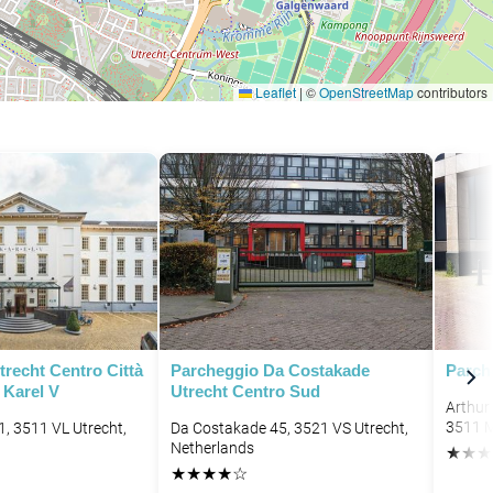
Leaflet
|
©
OpenStreetMap
contributors
recht Centro Città
Parcheggio Da Costakade
Parch
 Karel V
Utrecht Centro Sud
Arthur
3511 M
1, 3511 VL Utrecht,
Da Costakade 45, 3521 VS Utrecht,
Netherlands
★
★
★
★
★
★
★
☆