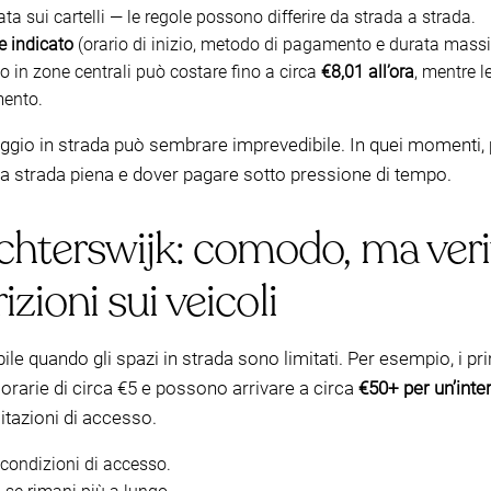
ta sui cartelli — le regole possono differire da strada a strada.
e indicato
(orario di inizio, metodo di pagamento e durata massi
io in zone centrali può costare fino a circa
€8,01 all’ora
, mentre l
ento.
rcheggio in strada può sembrare imprevedibile. In quei momenti
a una strada piena e dover pagare sotto pressione di tempo.
hterswijk: comodo, ma verifi
rizioni sui veicoli
e quando gli spazi in strada sono limitati. Per esempio, i prin
orarie di circa €5 e possono arrivare a circa
€50+ per un’inte
mitazioni di accesso.
 condizioni di accesso.