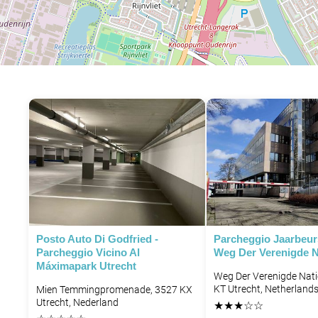
P
P
P
P
Posto Auto Di Godfried -
Parcheggio Jaarbeur
Parcheggio Vicino Al
Weg Der Verenigde N
Máximapark Utrecht
Weg Der Verenigde Nati
KT Utrecht, Netherland
Mien Temmingpromenade, 3527 KX
Utrecht, Nederland
★
★
★
☆
☆