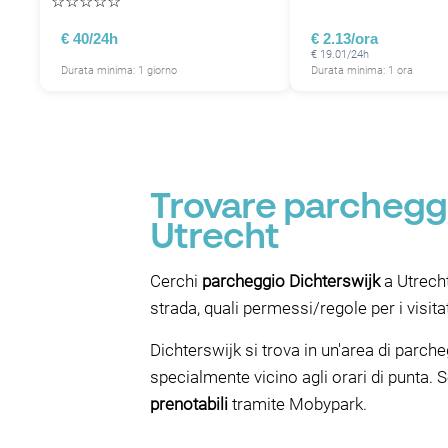
☆
☆
☆
☆
☆
€ 40/24h
€ 2.13/ora
€ 19.01/24h
Durata minima: 1 giorno
Durata minima: 1 ora
Trovare parcheggi
Utrecht
Cerchi
parcheggio Dichterswijk
a Utrech
strada, quali permessi/regole per i visit
Dichterswijk si trova in un'area di parch
specialmente vicino agli orari di punta.
prenotabili
tramite Mobypark.