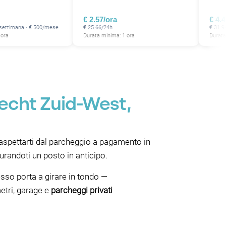
€ 2.57/ora
€ 4.
/settimana · € 500/mese
€ 25.66/24h
€ 31.9
 ora
Durata minima: 1 ora
Durata
recht Zuid-West,
spettarti dal parcheggio a pagamento in
urandoti un posto in anticipo.
esso porta a girare in tondo —
etri, garage e
parcheggi privati