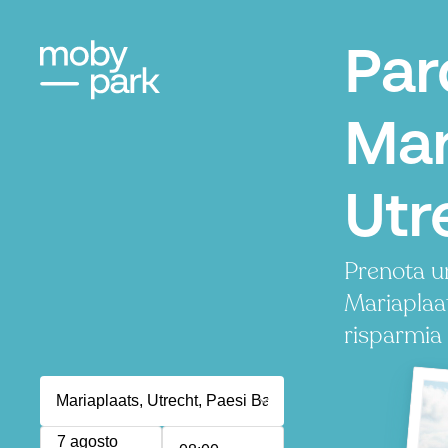
Par
Mar
Utr
Prenota u
Mariaplaa
risparmia
7 agosto