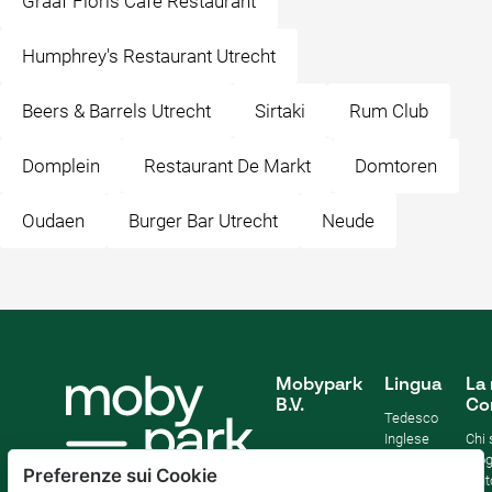
Graaf Floris Café Restaurant
Humphrey's Restaurant Utrecht
Beers & Barrels Utrecht
Sirtaki
Rum Club
Domplein
Restaurant De Markt
Domtoren
Oudaen
Burger Bar Utrecht
Neude
Mobypark
Lingua
La 
B.V.
Co
Tedesco
Inglese
Chi
Spagnolo
Blo
Preferenze sui Cookie
Francia
Aiut