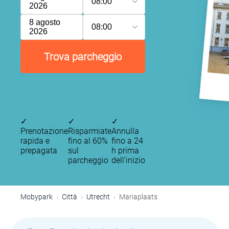
08:00
2026
8 agosto
08:00
2026
Trova parcheggio
✓
✓
✓
Prenotazione
Risparmiate
Annulla
rapida e
fino al 60%
fino a 24
prepagata
sul
h prima
parcheggio
dell’inizio
Mobypark
Città
Utrecht
Mariaplaats