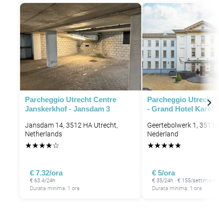
P
Parcheggio Utrecht Centre
Parcheggio Utrecht C
Janskerkhof - Jansdam 3
- Grand Hotel Karel 
Jansdam 14, 3512 HA Utrecht,
Geertebolwerk 1, 3511 V
Netherlands
Nederland
★
★
★
★
☆
★
★
★
★
★
€ 7.32/ora
€ 5/ora
P
€ 63.4/24h
€ 35/24h · € 155/settimana
Durata minima: 1 ora
Durata minima: 1 ora