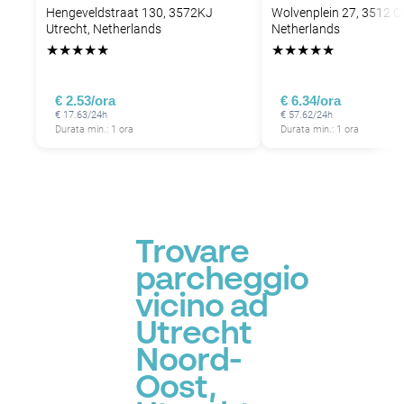
Hengeveldstraat 130, 3572KJ
Wolvenplein 27, 3512 C
Utrecht, Netherlands
Netherlands
★
★
★
★
★
★
★
★
★
★
€ 2.53/ora
€ 6.34/ora
€ 17.63/24h
€ 57.62/24h
Durata min.: 1 ora
Durata min.: 1 ora
Trovare
parcheggio
vicino ad
Utrecht
Noord-
Oost,