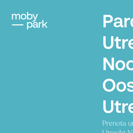
Par
Utr
Noo
Oos
Utr
Prenota u
Utrecht N