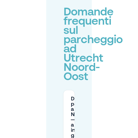
Domande
frequenti
sul
parcheggio
ad
Utrecht
Noord-
Oost
Dove posso
parcheggiare
a Utrecht
Noord-Oost
—parcheggio
a pagamento
in strada,
garage o