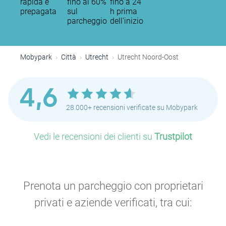
rapida e
fino al 60%
fino a 24
prepagata
sul
h prima
parcheggio
dell’inizio
Mobypark
Città
Utrecht
Utrecht Noord-Oost
4,6
28.000+ recensioni verificate su Mobypark
Vedi le recensioni dei clienti su
Trustpilot
Prenota un parcheggio con proprietari
privati e aziende verificati, tra cui: