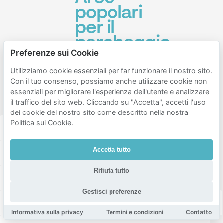
popolari
per il
parcheggio
Preferenze sui Cookie
vicino ad
Utrecht
Utilizziamo cookie essenziali per far funzionare il nostro sito.
Con il tuo consenso, possiamo anche utilizzare cookie non
Noord-
essenziali per migliorare l'esperienza dell'utente e analizzare
Oost
il traffico del sito web. Cliccando su "Accetta", accetti l'uso
dei cookie del nostro sito come descritto nella nostra
Politica sui Cookie.
Binnenstad utrecht
Utrecht oost
Overvecht
Accetta tutto
Utrecht zuid-west
Utrecht zuid
Rifiuta tutto
Utrecht noord-west
Utrecht west
Gestisci preferenze
Leidsche rijn
Vleuten-de meern
Wittevrouwen
Informativa sulla privacy
Termini e condizioni
Contatto