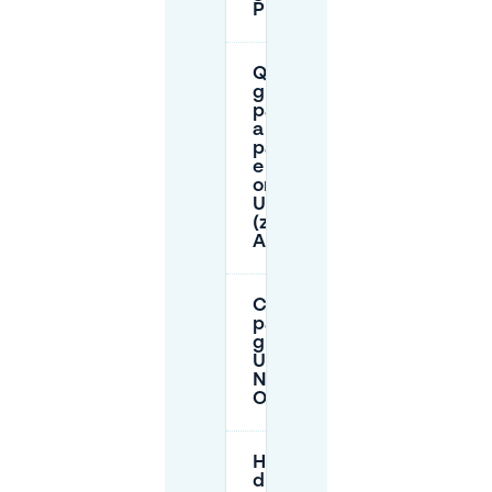
P+R?
Quali sono
gli orari di
parcheggio
a
pagamento
e le tariffe
orarie a
Utrecht
(zone A1,
A2, BC)?
C’è
parcheggio
gratuito a
Utrecht
Noord-
Oost?
Ho bisogno
di un