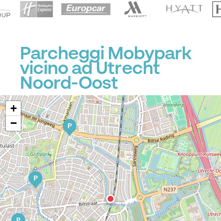
Parcheggi Mobypark
vicino ad Utrecht
Noord-Oost
+
−
P
P
P