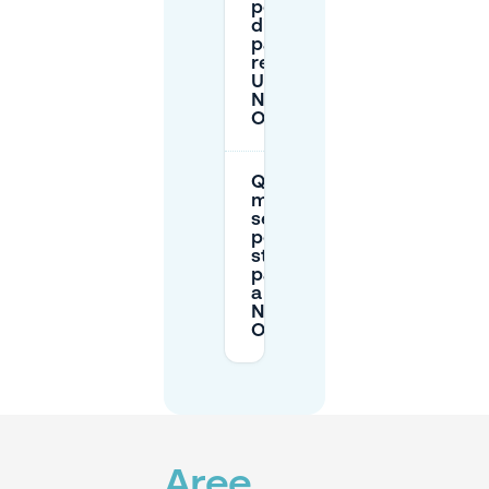
permesso
di
parcheggio
residente a
Utrecht
Noord-
Oost?
Qual è il
modo più
semplice
per evitare
stress da
parcheggio
a Utrecht
Noord-
Oost?
Aree