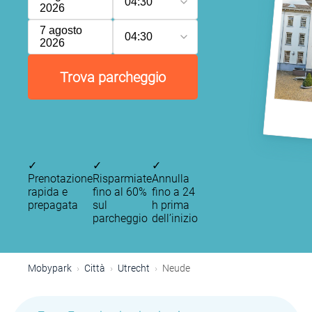
04:30
2026
7 agosto
04:30
2026
Trova parcheggio
✓
✓
✓
Prenotazione
Risparmiate
Annulla
rapida e
fino al 60%
fino a 24
prepagata
sul
h prima
parcheggio
dell’inizio
Mobypark
Città
Utrecht
Neude