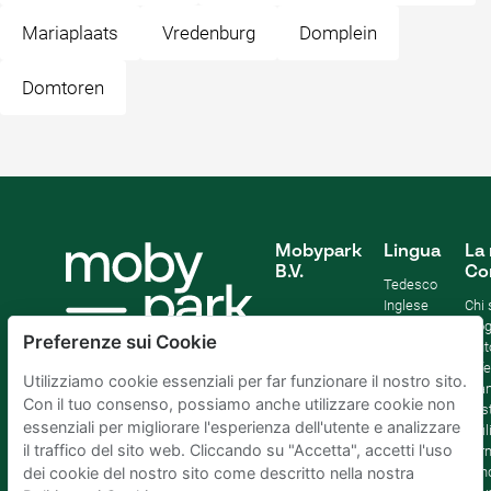
Mariaplaats
Vredenburg
Domplein
Domtoren
Mobypark
Lingua
La 
B.V.
Co
Tedesco
Inglese
Chi
Spagnolo
Blo
Preferenze sui Cookie
Francia
Aiut
Italian
Offe
Utilizziamo cookie essenziali per far funzionare il nostro sito.
Olandese
Sta
Con il tuo consenso, possiamo anche utilizzare cookie non
Sost
essenziali per migliorare l'esperienza dell'utente e analizzare
Affil
il traffico del sito web. Cliccando su "Accetta", accetti l'uso
Term
cond
dei cookie del nostro sito come descritto nella nostra