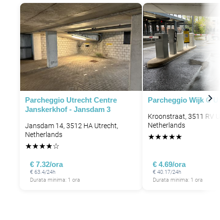
P
P
Parcheggio Utrecht Centre
Parcheggio Wijk C U
Janskerkhof - Jansdam 3
Kroonstraat, 3511 RV U
Netherlands
Jansdam 14, 3512 HA Utrecht,
Netherlands
★
★
★
★
★
★
★
★
★
☆
€ 7.32/ora
€ 4.69/ora
€ 63.4/24h
€ 40.17/24h
Durata minima: 1 ora
Durata minima: 1 ora
P