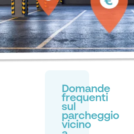
Domande
frequenti
sul
parcheggio
vicino