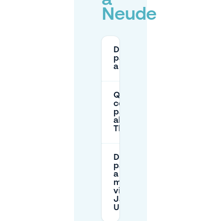
a
Neude
Dove posso
parcheggiare
a Neude?
Quanto
costa il
parcheggio
al Beatrix
Theatre?
Dove posso
parcheggiare
a buon
mercato
vicino alla
Jaarbeurs a
Utrecht?