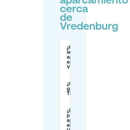
aparcamiento
cerca
de
Vredenburg
¿Cuáles son
las tarifas de
aparcamiento
en
Vredenburg?
¿Cuál es la mejor
garita cerca de
TivoliVredenburg?
¿Dónde
puedo
aparcar en
el barrio de