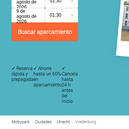
01:30
agosto de
2026
9 de
01:30
agosto de
2026
Buscar aparcamiento
✓
Reserva
✓
Ahorre
✓
rápida y
hasta un 60%
Cancela
prepagada
en
hasta
aparcamiento
24 h
antes
del
inicio
Mobypark
Ciudades
Utrecht
Vredenburg