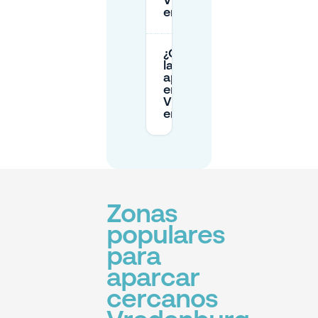
Vredenburg
en Utrecht?
¿Cuáles son
las tarifas de
aparcamiento
en P5
Vredenburg
en Utrecht?
Zonas
populares
para
aparcar
cercanos