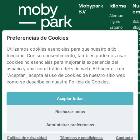
Mobypark
Idioma
Nu
B.V.
em
Alemán
Inglés
Sob
Español
Blo
Francia
Help
Preferencias de Cookies
Italiano
Tra
Holandés
Pre
Utilizamos cookies esenciales para que nuestro sitio
Sost
funcione. Con su consentimiento, también podemos usar
Afil
cookies no esenciales para mejorar la experiencia del
Con
usuario y analizar el tráfico del sitio web. Al hacer clic en
lega
Polí
"Aceptar", acepta el uso de cookies de nuestro sitio web
priv
como se describe en nuestra Política de Cookies.
Pref
con
Aceptar todas
Parking Madrid La Latina
|
Parking Madrid Bilbao
|
Rechazar todas
Parking Madrid AtochaPaíses Bajos
|
Parking Amsterdam
|
Parking Bruselas
|
Parking La Haya
Administrar preferencias
Política de privacidad
Términos y condiciones
Contacto