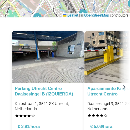
P
Leaflet
|
©
OpenStreetMap
contributors
P
P
P
P
Parking Utrecht Centro
Aparcamiento Knipst
Daalsesingel B (IZQUIERDA)
Utrecht Centro
Knipstraat 1, 3511 SX Utrecht,
Daalsesingel 9, 3511 SX
Netherlands
Netherlands
★
★
★
★
☆
★
★
★
★
☆
€ 3.91/hora
€ 5.08/hora