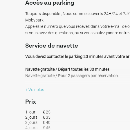
Accès au parking
Important : veuillez réserver votre place de parking 2 heures
Toujours disponible ; Nous sommes ouverts 24H/24 et 7J/7
Pourquoi se garer ici ?
Mobypark.
8 minutes en navette (9 km) vers les deux aéroports Cha
Appelez le numéro que vous recevez dans votre e-mail de co
Place de parking garantie
si vous avez des questions, ou si vous voulez joindre notre 
Navette gratuite, départ toutes les 30 minutes
Service de navette
Surveillance vidéo et éclairage la nuit !
Vous devez contacter le parking 20 minutes avant votre arr
Navette gratuite / Départ toutes les 30 minutes.
Navette gratuite / Pour 2 passagers par réservation.
SOUSTAXE DE NUIT :
Après 19h00 et avant 07h00 +€10.00
+ Voir plus
SOUSTAXE FÊTE NATIONALE :
+€10.00
SOUSTAXE WEEK-END :
+€10.00
Prix
SOUSTAXE POUR PASSAGERS SUPPLÉMENTAIRES (+2 par n
1 jour
€ 25
SOUSTAXE BAGAGES :
Objets volumineux ou équipement = €
2 jours
€ 35
matériel de plongée, planches de surf, etc.)
3 jours
€ 40
MODIFICATION DE CONTRAT :
Frais pour modifier le contrat
4 jours
€ 45