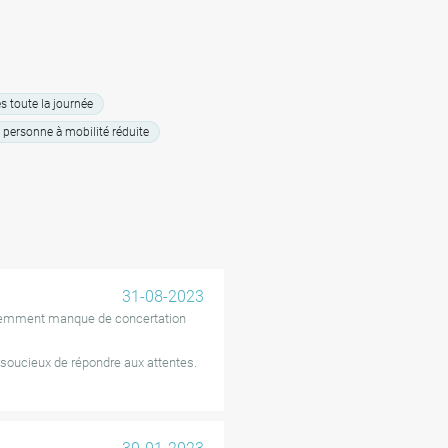
 4,50 mètres de longueur, €6 par
période de parking comprend un
s, une soustaxe de €10 s’applique
 toute la journée
tranche de 30 minutes
personne à mobilité réduite
31-08-2023
remment manque de concertation
t soucieux de répondre aux attentes.