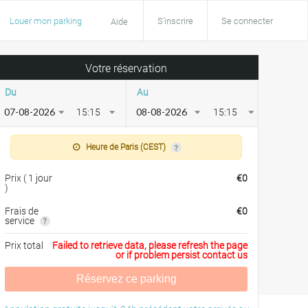
Louer mon parking
S'inscrire
Se connecter
Aide
Votre réservation
Du
Au
15:15
15:15
Heure de Paris (CEST)
Prix
(
1 jour
€
0
)
Frais de
€
0
service
Prix total
Failed to retrieve data, please refresh the page
or if problem persist contact us
Réservez ce parking