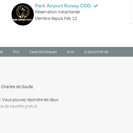
Park Airport Roissy CDG
Réservation instantanée
Membre depuis Feb '22
te
Prix
Caractéristiques
Avis
A proximité de
 Charles de Gaulle.
. Vous pouvez rejoindre les deux
e de navette gratuit.
 avec voiturier, assistance de
ure.