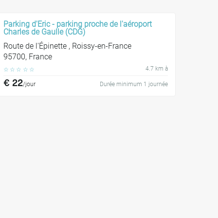
Parking d'Eric - parking proche de l'aéroport
Charles de Gaulle (CDG)
Route de l'Épinette , Roissy-en-France
95700, France
4.7 km à
☆
☆
☆
☆
☆
€ 22
/jour
Durée minimum 1 journée