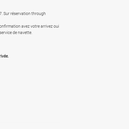
 à l'avance !
. Sur réservation through
rles de Gaulle et Roissy
nfirmation avez votre arrivez oui
service de navette.
ivée.
avette) :
€10 aller-retour
10 aller-retour (clubs de golf,
 initial = €10