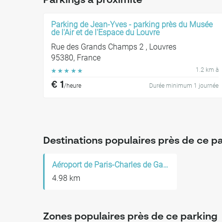
Parkings à proximité
Parking de Jean-Yves - parking près du Musée
de l'Air et de l'Espace du Louvre
Rue des Grands Champs 2 , Louvres
95380, France
1.2 km à
☆
☆
☆
☆
☆
€ 1
/heure
Durée minimum 1 journée
Destinations populaires près de ce p
Aéroport de Paris-Charles de Gaulle
4.98 km
Zones populaires près de ce parking