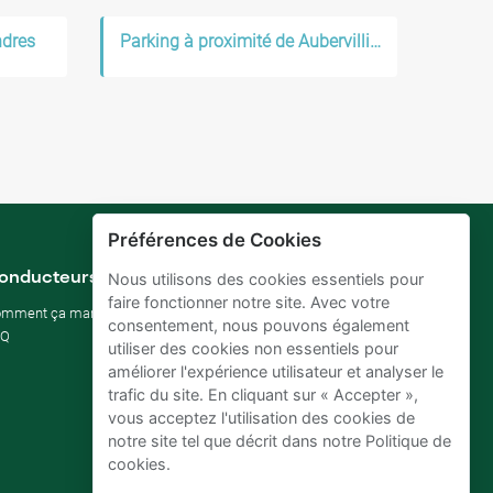
ndres
Parking à proximité de Aubervilliers
Préférences de Cookies
onducteurs
Propriétaires de
Nous utilisons des cookies essentiels pour
parking
faire fonctionner notre site. Avec votre
omment ça marche
consentement, nous pouvons également
Comment louer mon parking
AQ
utiliser des cookies non essentiels pour
rentabiliser un parking
améliorer l'expérience utilisateur et analyser le
d'entreprise
trafic du site. En cliquant sur « Accepter »,
Pour hôtels
vous acceptez l'utilisation des cookies de
Pour immobilier
notre site tel que décrit dans notre Politique de
Améliorez vos ODD (SDG)
cookies.
Blog d'entreprise