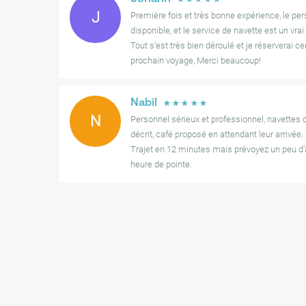
J
Première fois et très bonne expérience, le per
disponible, et le service de navette est un vrai
Tout s'est très bien déroulé et je réserverai 
prochain voyage, Merci beaucoup!
Nabil
☆
☆
☆
☆
☆
N
Personnel sérieux et professionnel, navettes
décrit, café proposé en attendant leur arrivée.
Trajet en 12 minutes mais prévoyez un peu d’av
heure de pointe.
Je recommande.