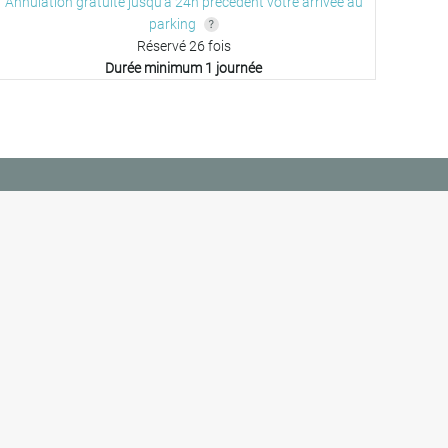
Annulation gratuite jusqu'à 24h précédent votre arrivée au
parking
Réservé 26 fois
Durée minimum 1 journée