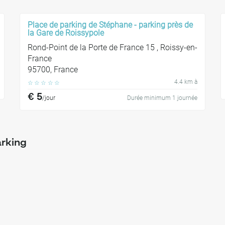
Place de parking de Stéphane - parking près de
la Gare de Roissypole
Rond-Point de la Porte de France 15 , Roissy-en-
France
95700, France
4.4 km à
☆
☆
☆
☆
☆
€ 5
/jour
Durée minimum 1 journée
arking