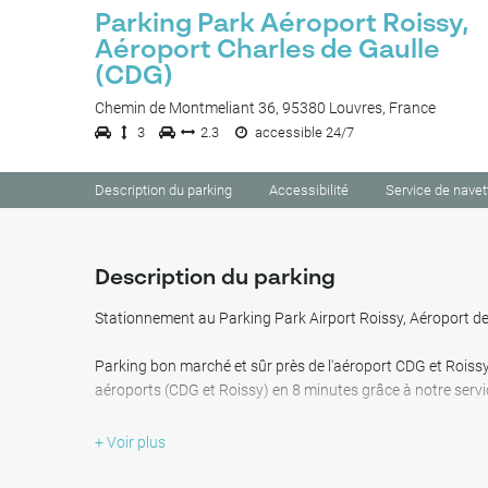
Parking Park Aéroport Roissy,
Aéroport Charles de Gaulle
(CDG)
Chemin de Montmeliant 36, 95380 Louvres, France
3
2.3
accessible 24/7
Description du parking
Accessibilité
Service de navet
Description du parking
Stationnement au Parking Park Airport Roissy, Aéroport de
Parking bon marché et sûr près de l'aéroport CDG et Roissy
aéroports (CDG et Roissy) en 8 minutes grâce à notre servic
Services supplémentaires disponibles sur demande: parking
+ Voir plus
groupe, recharge EV et lavage intérieur/extérieur de la voit