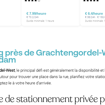
★
★
★
★
☆
★
★
★
★
★
€ 7.99/heure
€ 6.4/heure
P
€ 70.2/24h
€ 38/24h · € 150
Durée minimale: 1 heure
Durée minimale: 
P
P
P
P
P
P
P
P
ng près de Grachtengordel
P
rdam
P
P
del-West
, le principal défi est généralement la disponibilité et
P
P
utour pour trouver une place dans la rue, planifiez votre stati
tez-le à votre heure d’arrivée.
P
e de stationnement privée p