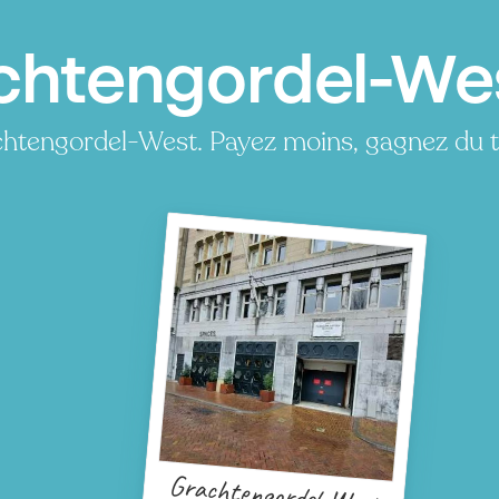
achtengordel-We
chtengordel-West. Payez moins, gagnez du 
P
P
Grachtengordel-West