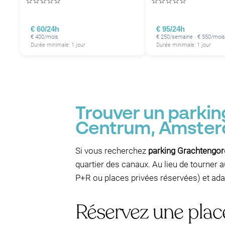
☆
☆
☆
☆
☆
☆
☆
☆
☆
☆
P
P
P
P
€ 60/24h
€ 95/24h
€ 400/mois
€ 250/semaine · € 550/mois
Durée minimale: 1 jour
Durée minimale: 1 jour
P
P
Trouver un parki
Centrum, Amste
P
Si vous recherchez
parking Grachtengor
quartier des canaux. Au lieu de tourner a
P+R ou places privées réservées) et adap
Réservez une plac