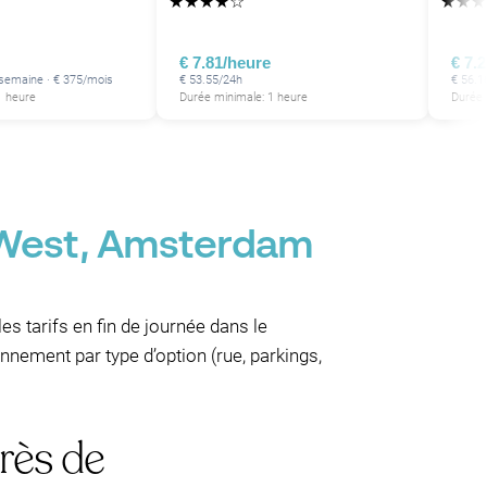
★
★
★
★
☆
★
★
★
P
€ 7.81/heure
€ 7.
/semaine · € 375/mois
€ 53.55/24h
€ 56.1
1 heure
Durée minimale: 1 heure
Durée 
P
P
P
P
P
P
P
-West, Amsterdam
P
P
P
P
 les tarifs en fin de journée dans le
P
onnement par type d’option (rue, parkings,
rès de