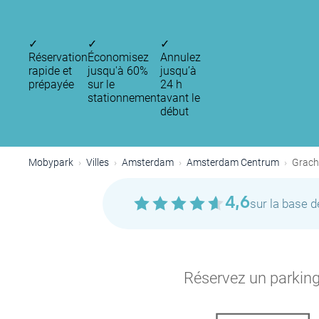
✓
✓
✓
Réservation
Économisez
Annulez
rapide et
jusqu'à 60%
jusqu’à
prépayée
sur le
24 h
stationnement
avant le
début
Mobypark
Villes
Amsterdam
Amsterdam Centrum
Grach
4,6
sur la base 
Réservez un parking 
P