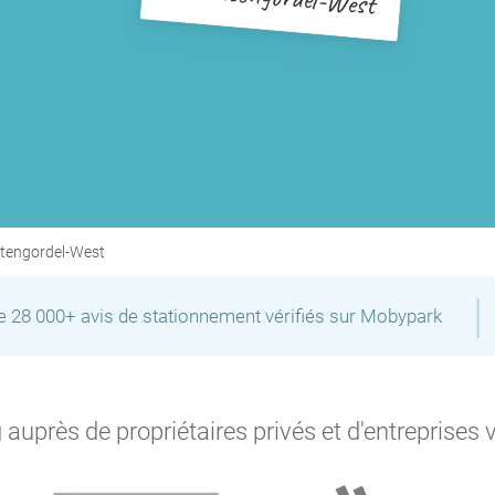
P
P
P
tengordel-West
P
|
de 28 000+ avis de stationnement vérifiés sur Mobypark
P
P
auprès de propriétaires privés et d'entreprises 
P
P
P
P
P
P
P
P