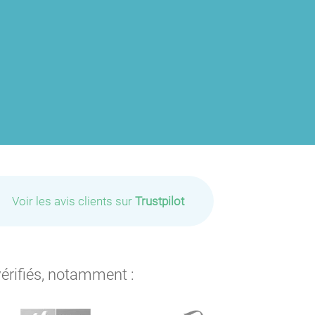
P
P
Voir les avis clients sur
Trustpilot
P
vérifiés, notamment :