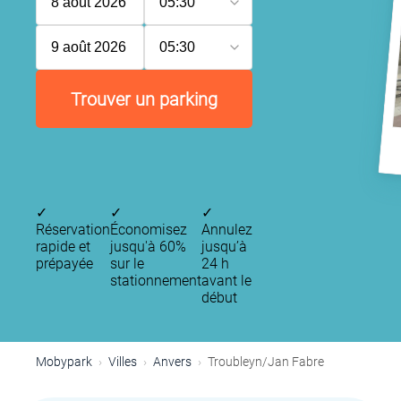
8 août 2026
05:30
9 août 2026
05:30
Trouver un parking
✓
✓
✓
Réservation
Économisez
Annulez
rapide et
jusqu'à 60%
jusqu’à
prépayée
sur le
24 h
stationnement
avant le
début
Mobypark
Villes
Anvers
Troubleyn/Jan Fabre