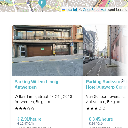
P
Leaflet
|
©
OpenStreetMap
contributors
Parking Willem Linnig
Parking Radisson Blu
Antwerpen
Hotel Antwerp Centr
P
Willem Linnigstraat 24-26, , 2018
Van Schoonhovenstraat
Antwerpen, Belgium
Antwerpen, Belgium
★
★
★
☆
☆
★
★
★
☆
☆
€ 2.91/heure
€ 3.45/heure
€ 22.87/24h
€ 24.16/24h