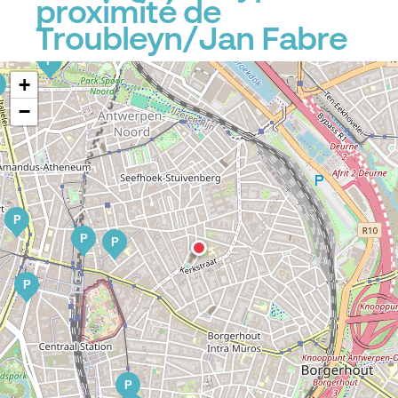
proximité de
P
Troubleyn/Jan Fabre
P
+
−
P
P
P
P
P