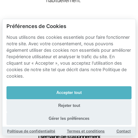
habituellement.
Tarifs de
Préférences de Cookies
stationnement
Nous utilisons des cookies essentiels pour faire fonctionner
Mobypark à
notre site. Avec votre consentement, nous pouvons
également utiliser des cookies non essentiels pour améliorer
proximité de
l'expérience utilisateur et analyser le trafic du site. En
Troubleyn/Jan
cliquant sur « Accepter », vous acceptez l'utilisation des
Fabre
cookies de notre site tel que décrit dans notre Politique de
cookies.
Temps de stationnement
Tarifs du parking Mobypark
Accepter tout
1 heure de stationnement
Rejeter tout
€ 1.04
de
24 heures de stationnement
Gérer les préférences
€ 10.76
de
Politique de confidentialité
Termes et conditions
Contact
1 semaine de stationnement