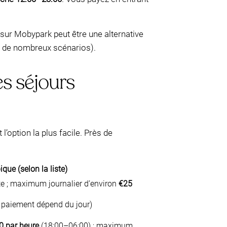
e sur Mobypark peut être une alternative
s de nombreux scénarios).
es séjours
’option la plus facile. Près de
ique (selon la liste)
nte ; maximum journalier d’environ
€25
 paiement dépend du jour)
0 par heure
(18:00–06:00) ; maximum