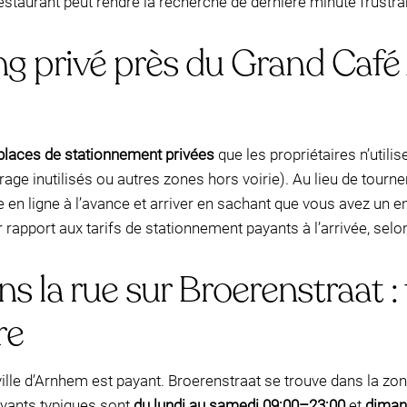
restaurant peut rendre la recherche de dernière minute frustra
ng privé près du Grand Caf
places de stationnement privées
que les propriétaires n’utili
age inutilisés ou autres zones hors voirie). Au lieu de tourn
e en ligne à l’avance et arriver en sachant que vous avez un 
 rapport aux tarifs de stationnement payants à l’arrivée, selo
 la rue sur Broerenstraat : t
re
lle d’Arnhem est payant. Broerenstraat se trouve dans la zone à
ayants typiques sont
du lundi au samedi 09:00–23:00
et
diman