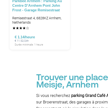
Parkbee Arnhem : Parking Au
Centre D'Arnhem Pont John
Frost - Garage Remisestraat
Remisestraat 4, 6828KZ Arnhem,
Netherlands
★
★
★
★
☆
€ 1.14/heure
€ 11.52/24h
Durée minimale: 1 heure
Trouver une plac
Meisje, Arnhem
Si vous recherchez
parking Grand Café
sur Broerenstraat, des garages à proximi