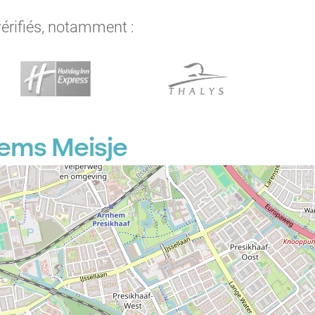
vérifiés, notamment :
hems Meisje