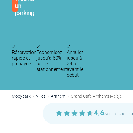
un
parking
✓
✓
✓
Réservation
Économisez
Annulez
rapide et
jusqu'à 60%
jusqu’à
prépayée
sur le
24 h
stationnement
avant le
début
Mobypark
Villes
Arnhem
Grand Café Arnhems Meisje
4,6
sur la base 