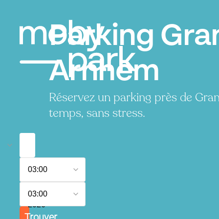
Parking Gra
Arnhem
Réservez un parking près de Gra
temps, sans stress.
6
03:00
août
2026
7
03:00
août
2026
Trouver