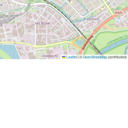
Leaflet
|
©
OpenStreetMap
contributors