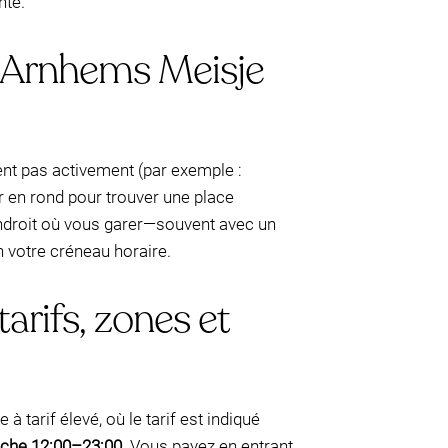
nte.
é Arnhems Meisje
sent pas activement (par exemple :
er en rond pour trouver une place
endroit où vous garer—souvent avec un
n votre créneau horaire.
arifs, zones et
 tarif élevé, où le tarif est indiqué
che 12:00–23:00
. Vous payez en entrant