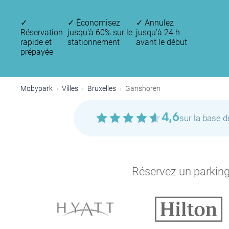
✓
✓
Économisez
✓
Annulez
Réservation
jusqu'à 60% sur le
jusqu’à 24 h
rapide et
stationnement
avant le début
prépayée
Mobypark
Villes
Bruxelles
Ganshoren
4,6
sur la base 
Réservez un parking 