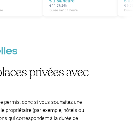
€ 1.54/heure
€ 0.
P
€ 11.59/24h
€ 6.38
P
re
Durée min.: 1 heure
Durée 
P
P
P
P
P
P
P
P
P
P
P
P
P
P
lles
P
P
places privées avec
P
P
P
P
e permis, donc si vous souhaitez une
le propriétaire (par exemple, hôtels ou
ions qui correspondent à la durée de