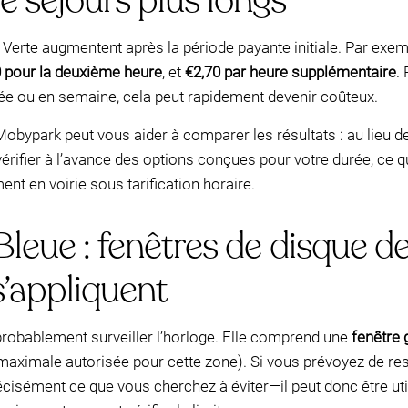
 séjours plus longs
 Verte augmentent après la période payante initiale. Par exe
0 pour la deuxième heure
, et
€2,70 par heure supplémentaire
.
née ou en semaine, cela peut rapidement devenir coûteux.
 Mobypark peut vous aider à comparer les résultats : au lieu d
rifier à l’avance des options conçues pour votre durée, ce q
nt en voirie sous tarification horaire.
Bleue : fenêtres de disque d
s’appliquent
probablement surveiller l’horloge. Elle comprend une
fenêtre 
 maximale autorisée pour cette zone). Si vous prévoyez de re
écisément ce que vous cherchez à éviter—il peut donc être ut