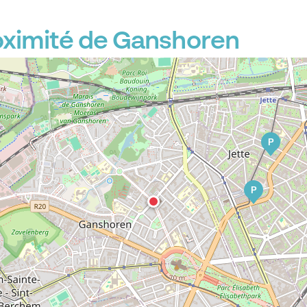
oximité de Ganshoren
P
P