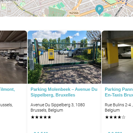
P
P
Tilmont,
Parking Molenbeek – Avenue Du
Parking Pann
Sippelberg, Bruxelles
En-Taxis Brux
P
ussels,
Avenue Du Sippelberg 3, 1080
Rue Bulins 2-4 
Brussels, Belgium
Belgium
★
★
★
★
★
★
★
★
★
☆