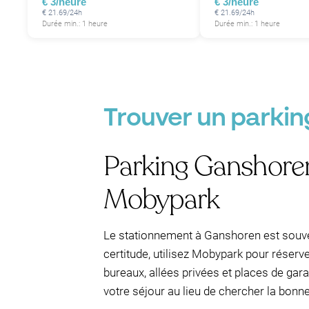
€ 3/heure
€ 3/heure
€ 21.69/24h
€ 21.69/24h
Durée min.: 1 heure
Durée min.: 1 heure
P
P
Trouver un parkin
Parking Ganshoren 
Mobypark
P
Le stationnement à Ganshoren est souve
certitude, utilisez Mobypark pour réserve
bureaux, allées privées et places de gar
votre séjour au lieu de chercher la bonn