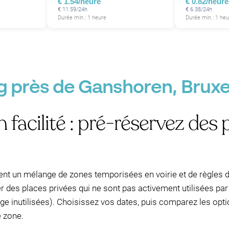
€ 1.54/heure
€ 0.82/heure
P
P
€ 11.59/24h
€ 6.38/24h
Durée min.: 1 heure
Durée min.: 1 heu
P
P
g près de Ganshoren, Bruxe
facilité : pré-réservez des 
nt un mélange de zones temporisées en voirie et de règles d
P
r des places privées qui ne sont pas activement utilisées par 
P
P
age inutilisées). Choisissez vos dates, puis comparez les opt
e zone.