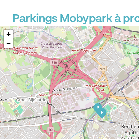
Parkings Mobypark à pr
+
−
P
P