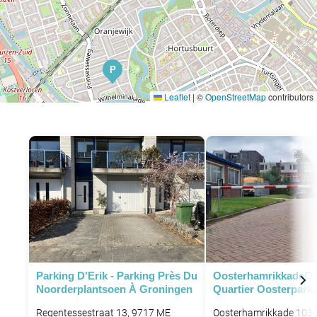
P
Leaflet
|
©
OpenStreetMap
contributors
P
P
P
P
P
Parking D'Erik - Parking Près Du
OosterhamrikkadeOo
Noorderplantsoen À Groningen
Quartier Oosterpark
Regentessestraat 13, 9717 ME
Oosterhamrikkade 103-