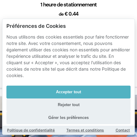
1 heure de stationnement
€ 0.44
de
24 heures de stationnement
Préférences de Cookies
€ 8.76
de
Nous utilisons des cookies essentiels pour faire fonctionner
1 semaine de stationnement
notre site. Avec votre consentement, nous pouvons
également utiliser des cookies non essentiels pour améliorer
€ 25.00
de
l'expérience utilisateur et analyser le trafic du site. En
1 mois de stationnement
cliquant sur « Accepter », vous acceptez l'utilisation des
cookies de notre site tel que décrit dans notre Politique de
€ 80.00
de
cookies.
Durée min. 1 heure
Accepter tout
Rejeter tout
Gérer les préférences
Politique de confidentialité
Termes et conditions
Contact