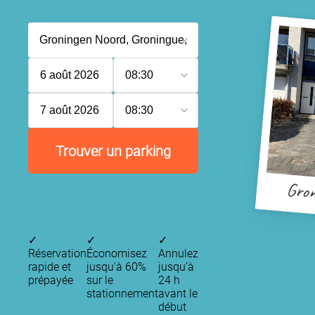
6 août 2026
08:30
7 août 2026
08:30
Trouver un parking
Gron
✓
✓
✓
Réservation
Économisez
Annulez
rapide et
jusqu'à 60%
jusqu’à
prépayée
sur le
24 h
stationnement
avant le
début