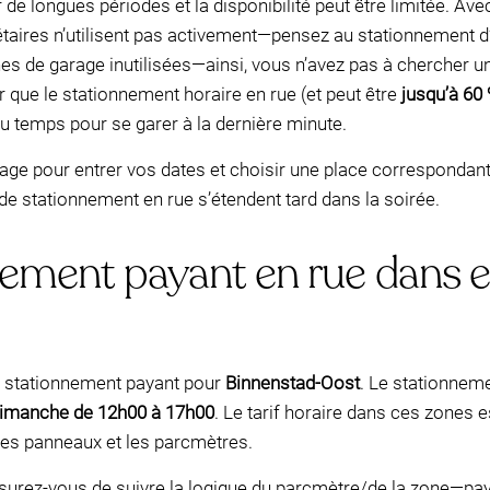
de longues périodes et la disponibilité peut être limitée. Av
étaires n’utilisent pas activement—pensez au stationnement 
es de garage inutilisées—ainsi, vous n’avez pas à chercher un
r que le stationnement horaire en rue (et peut être
jusqu’à 60
du temps pour se garer à la dernière minute.
 page pour entrer vos dates et choisir une place correspondant
 de stationnement en rue s’étendent tard dans la soirée.
nement payant en rue dans e
e stationnement payant pour
Binnenstad-Oost
. Le stationnem
imanche de 12h00 à 17h00
. Le tarif horaire dans ces zones 
 les panneaux et les parcmètres.
surez-vous de suivre la logique du parcmètre/de la zone—pa