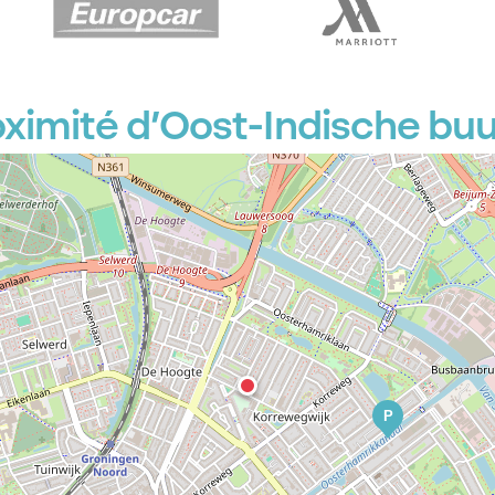
ximité d’Oost-Indische buu
P