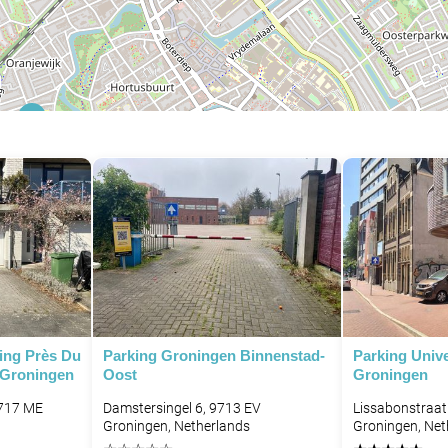
P
P
P
P
P
P
P
P
king Près Du
Parking Groningen Binnenstad-
Parking Unive
 Groningen
Oost
Groningen
9717 ME
Damstersingel 6, 9713 EV
Lissabonstraat
Groningen, Netherlands
Groningen, Net