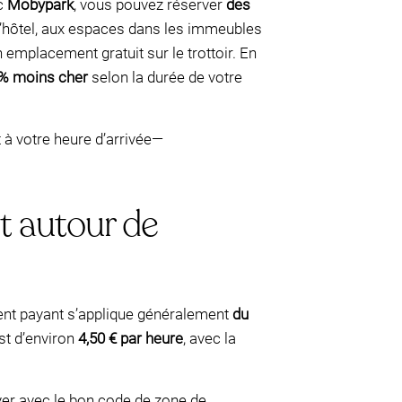
ec
Mobypark
, vous pouvez réserver
des
d’hôtel, aux espaces dans les immeubles
 emplacement gratuit sur le trottoir. En
 % moins cher
selon la durée de votre
 à votre heure d’arrivée—
t autour de
ent payant s’applique généralement
du
est d’environ
4,50 € par heure
, avec la
yer avec le bon code de zone de