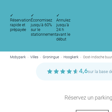
✓
✓
✓
Réservation
Économisez
Annulez
rapide et
jusqu'à 60%
jusqu’à
prépayée
sur le
24 h
stationnement
avant le
début
Mobypark
Villes
Groningue
Hoogkerk
Oost-Indische buur
4,6
sur la base 
Réservez un parking 