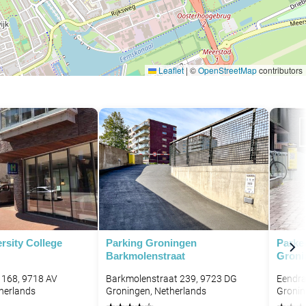
Leaflet
|
©
OpenStreetMap
contributors
rsity College
Parking Groningen
Parke
Barkmolenstraat
Groni
 168, 9718 AV
Barkmolenstraat 239, 9723 DG
Eendra
herlands
Groningen, Netherlands
Gronin