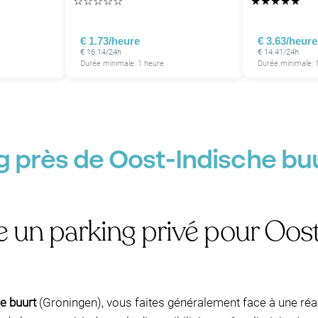
☆
☆
☆
☆
☆
★
★
★
★
★
€ 1.73/heure
€ 3.63/heure
P
€ 16.14/24h
€ 14.41/24h
Durée minimale: 1 heure
Durée minimale: 
P
g près de Oost-Indische bu
e un parking privé pour Oos
e buurt
(Groningen), vous faites généralement face à une réali