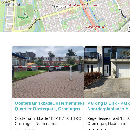
OosterhamrikkadeOosterhamrikkade,
Parking D'Erik - Par
Quartier Oosterpark, Groningen
Noorderplantsoen À
Oosterhamrikkade 103-107, 9713 KC
Regentessestraat 13, 
Groningen, Netherlands
Groningen, Nederland