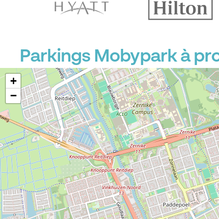
Parkings Mobypark à pro
+
−