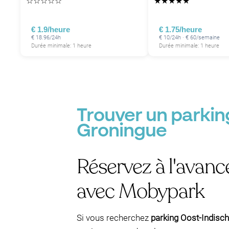
☆
☆
☆
☆
☆
★
★
★
★
★
€ 1.9/heure
€ 1.75/heure
€ 18.96/24h
€ 10/24h · € 60/semaine
Durée minimale: 1 heure
Durée minimale: 1 heure
Trouver un parkin
Groningue
Réservez à l'avanc
avec Mobypark
Si vous recherchez
parking Oost-Indisch