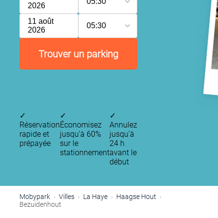
05:30
2026
11 août
05:30
2026
Trouver un parking
✓
✓
✓
Réservation
Économisez
Annulez
rapide et
jusqu'à 60%
jusqu’à
prépayée
sur le
24 h
stationnement
avant le
début
Mobypark
Villes
La Haye
Haagse Hout
Bezuidenhout