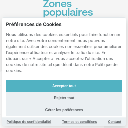
Zones
populaires
pour le
Préférences de Cookies
stationnement
Nous utilisons des cookies essentiels pour faire fonctionner
à
notre site. Avec votre consentement, nous pouvons
proximité
également utiliser des cookies non essentiels pour améliorer
l'expérience utilisateur et analyser le trafic du site. En
de
cliquant sur « Accepter », vous acceptez l'utilisation des
Bezuidenhout
cookies de notre site tel que décrit dans notre Politique de
cookies.
Haagse hout
Den haag centrum
Escamp
Accepter tout
Bezuidenhout-Midden
Bezuidenhout-Oost
Rejeter tout
Bezuidenhout-West
Haagse Bos
Kampen
Gérer les préférences
Rivierenbuurt-Noord
Rivierenbuurt-Zuid
Politique de confidentialité
Termes et conditions
Contact