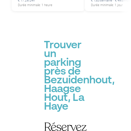
€ 17.29/24h
€ 130/semaine · € 495/mois
Durée minimale: 1 heure
Durée minimale: 1 jour
P
P
P
Trouver
un
parking
près de
P
P
Bezuidenhout,
Haagse
Hout, La
Haye
Réservez