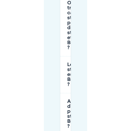
Où puis-je
trouver une
carte de
stationnement
pour les zones
de
stationnement
et tarifs de
Bezuidenhout
?
Le
stationnement
est-il gratuit à
Bezuidenhout
?
Ai-je besoin
d'un permis
pour
stationner à
Bezuidenhout
?