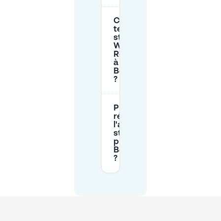
Combien de
temps puis-je
stationner au
Willem
Royaardsplein
à
Bezuidenhout
?
Puis-je
réserver à
l'avance un
stationnement
privé à
Bezuidenhout
?