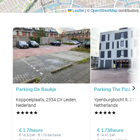
Leaflet
|
©
OpenStreetMap
contributors
P
P
Parking De Baukje
Parking The Fizz Lei
Koppoelplaats, 2334 CX Leiden,
Ypenburgbocht 9, 2316
P
Nederland
Netherlands
★
★
★
★
★
★
★
★
★
★
€ 1.7/heure
€ 1.73/heure
€ 16.5/24h · € 110/semaine
€ 14.41/24h