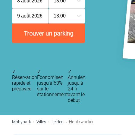
8 août 2026
13:00
9 août 2026
13:00
Trouver un parking
✓
✓
✓
Réservation
Économisez
Annulez
rapide et
jusqu'à 60%
jusqu’à
prépayée
sur le
24 h
stationnement
avant le
début
Mobypark
Villes
Leiden
Houtkwartier