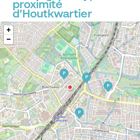
proximité
d’Houtkwartier
+
−
P
P
P
P