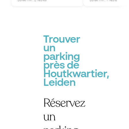
Durée min.: 2 heures
Durée min.: 1 heure
Trouver
un
parking
près de
Houtkwartier,
Leiden
Réservez
un