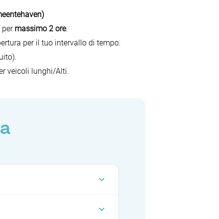
meentehaven)
per
massimo 2 ore
.
pertura per il tuo intervallo di tempo.
ito).
r veicoli lunghi/Alti.
 a