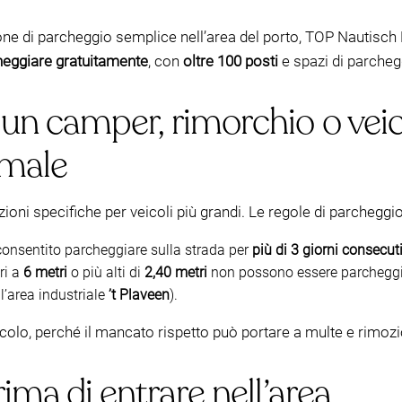
one di parcheggio semplice nell’area del porto, TOP Nautisch 
heggiare gratuitamente
, con
oltre 100 posti
e spazi di parcheg
un camper, rimorchio o vei
rmale
azioni specifiche per veicoli più grandi. Le regole di parchegg
onsentito parcheggiare sulla strada per
più di 3 giorni consecuti
ri a
6 metri
o più alti di
2,40 metri
non possono essere parchegg
l’area industriale
’t Plaveen
).
eicolo, perché il mancato rispetto può portare a multe e rimozi
ima di entrare nell’area