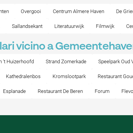
nten
Overgooi
Centrum Almere Haven
De Gri
Sallandsekant
Literatuurwijk
Filmwijk
Ce
lari vicino a Gemeentehav
n 't Huizerhoofd
Strand Zomerkade
Speelpark Oud 
Kathedralenbos
Kromslootpark
Restaurant Gou
Esplanade
Restaurant De Beren
Forum
Flev