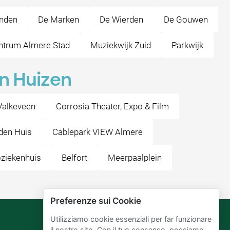
enden
De Marken
De Wierden
De Gouwen
ntrum Almere Stad
Muziekwijk Zuid
Parkwijk
en Huizen
Valkeveen
Corrosia Theater, Expo & Film
den Huis
Cablepark VIEW Almere
oziekenhuis
Belfort
Meerpaalplein
Preferenze sui Cookie
Utilizziamo cookie essenziali per far funzionare
il nostro sito. Con il tuo consenso, possiamo