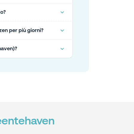
to?
n per più giorni?
ehaven)?
meentehaven