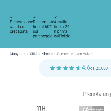
✓
✓
✓
Prenotazione
Risparmiate
Annulla
rapida e
fino al 60%
fino a 24
prepagata
sul
h prima
parcheggio
dell’inizio
Mobypark
Città
Almere
Gemeentehaven Huizen
4,6
da 28.000+ 
Prenota un p