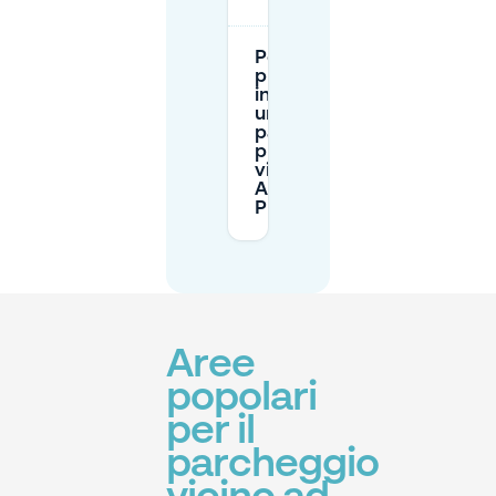
Posso
prenotare
in anticipo
un
parcheggio
privato
vicino ad
Arnhem
Presikhaaf?
Aree
popolari
per il
parcheggio