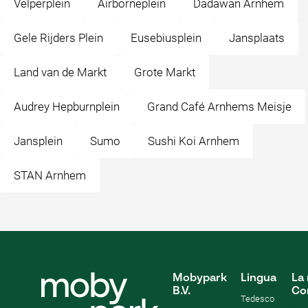
Velperplein
Airborneplein
Dadawan Arnhem
Gele Rijders Plein
Eusebiusplein
Jansplaats
Land van de Markt
Grote Markt
Audrey Hepburnplein
Grand Café Arnhems Meisje
Jansplein
Sumo
Sushi Koi Arnhem
STAN Arnhem
Mobypark
Lingua
La 
B.V.
Co
Tedesco