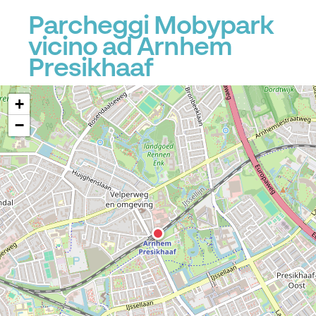
Parcheggi Mobypark
vicino ad Arnhem
Presikhaaf
+
−