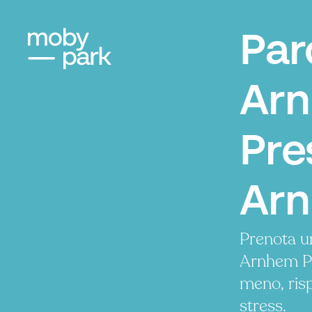
Par
Ar
Pre
Ar
Prenota u
Arnhem Pr
meno, ris
stress.