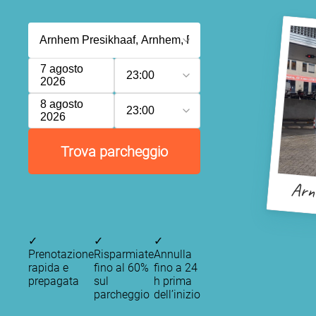
7 agosto
23:00
2026
8 agosto
23:00
2026
Trova parcheggio
Arn
✓
✓
✓
Prenotazione
Risparmiate
Annulla
rapida e
fino al 60%
fino a 24
prepagata
sul
h prima
parcheggio
dell’inizio