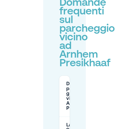
Domande
frequenti
sul
parcheggio
vicino
ad
Arnhem
Presikhaaf
Dove posso
parcheggiare
gratuitamente
vicino ad
Arnhem
Presikhaaf?
La P+R