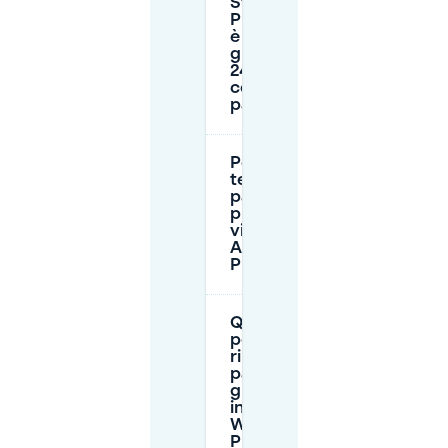
Station
Presikhaaf
è davvero
gratuita
24/7, e
cosa devo
pagare?
Per quanto
tempo posso
parcheggiare
presso il P+R
vicino ad
Arnhem
Presikhaaf?
Quanto tempo
posso
rimanere nel
parcheggio
gratuito
intorno a
Winkelcentrum
Presikhaaf?