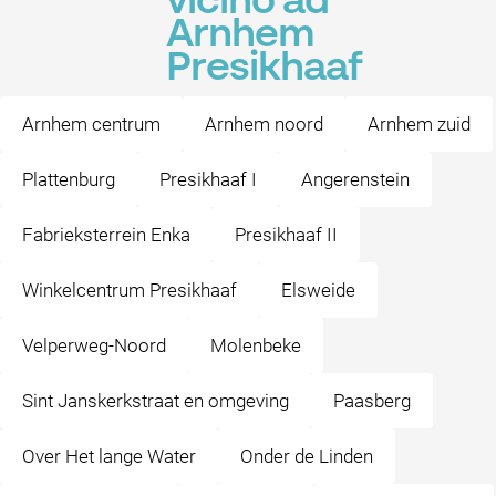
vicino ad
Arnhem
Presikhaaf
Arnhem centrum
Arnhem noord
Arnhem zuid
Plattenburg
Presikhaaf I
Angerenstein
Fabrieksterrein Enka
Presikhaaf II
Winkelcentrum Presikhaaf
Elsweide
Velperweg-Noord
Molenbeke
Sint Janskerkstraat en omgeving
Paasberg
Over Het lange Water
Onder de Linden