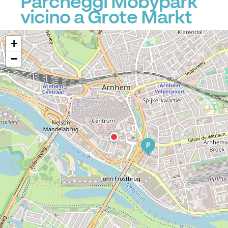
Parcheggi Mobypark
vicino a Grote Markt
+
−
P