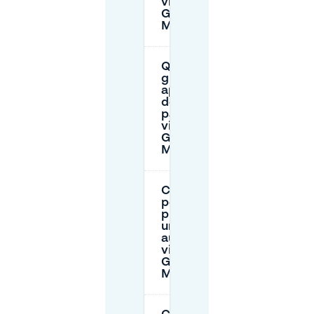
vicino al
Grote
Markt?
Quali sono
gli orari di
apertura
dei
parcheggi
vicino al
Grote
Markt?
Come
posso
prenotare
un posto
auto
vicino al
Grote
Markt?