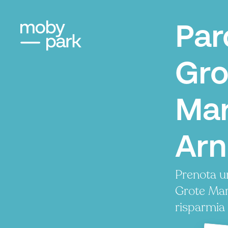
Par
Gro
Mar
Ar
Prenota u
Grote Mar
risparmia