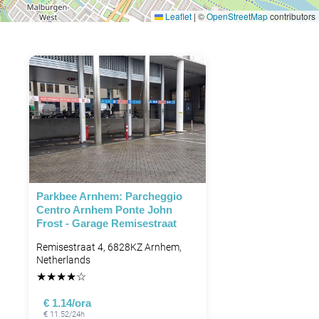
Leaflet
|
©
OpenStreetMap
contributors
Parkbee Arnhem: Parcheggio
Centro Arnhem Ponte John
Frost - Garage Remisestraat
Remisestraat 4, 6828KZ Arnhem,
Netherlands
★
★
★
★
☆
€ 1.14/ora
€ 11.52/24h