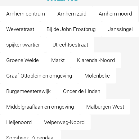
Arnhem centrum
Arnhem zuid
Arnhem noord
Weverstraat
Bij de John Frostbrug
Janssingel
spijkerkwartier
Utrechtsestraat
Groene Weide
Markt
Klarendal-Noord
Graaf Ottoplein en omgeving
Molenbeke
Burgemeesterswijk
Onder de Linden
Middelgraaflaan en omgeving
Malburgen-West
Heijenoord
Velperweg-Noord
Sonsbeek, Zijpendaal