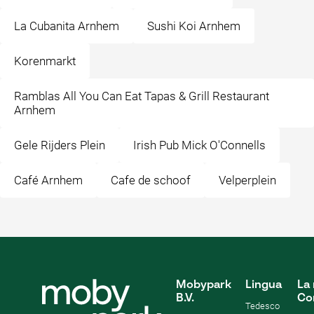
La Cubanita Arnhem
Sushi Koi Arnhem
Korenmarkt
Ramblas All You Can Eat Tapas & Grill Restaurant
Arnhem
Gele Rijders Plein
Irish Pub Mick O'Connells
Café Arnhem
Cafe de schoof
Velperplein
Mobypark
Lingua
La 
B.V.
Co
Tedesco