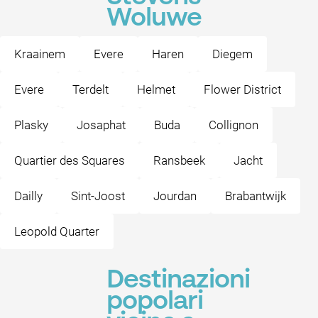
Woluwe
Kraainem
Evere
Haren
Diegem
Evere
Terdelt
Helmet
Flower District
Plasky
Josaphat
Buda
Collignon
Quartier des Squares
Ransbeek
Jacht
Dailly
Sint-Joost
Jourdan
Brabantwijk
Leopold Quarter
Destinazioni
popolari