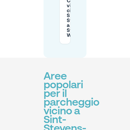
C'è parcheggio
vicino al
cimitero di
Sint-
Stefaansstraat
a Sint-
Stevens-
Woluwe?
Aree
popolari
per il
parcheggio
vicino a
Sint-
Stevens-