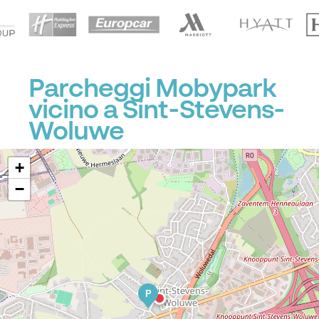
P
P
P
P
P
Parcheggi Mobypark
vicino a Sint-Stevens-
P
Woluwe
+
−
P