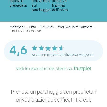
rapida e
fino al 60%
fino a 24
prepagata
sul
h prima
parcheggio
dell’inizio
Mobypark
Città
Bruxelles
Woluwe-Saint-Lambert
Sint-Stevens-Woluwe
4,6
28.000+ recensioni verificate su Mobypark
Vedi le recensioni dei clienti su
Trustpilot
Prenota un parcheggio con proprietari
privati e aziende verificati, tra cui:
P