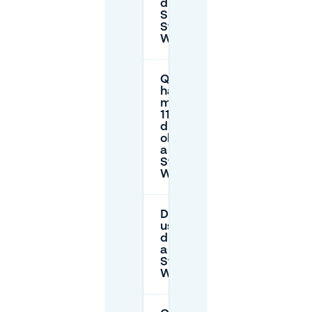
di 2 ore a
Sint-
Stevens-
Woluwe?
Quali strade
hanno un
massimo di
11 ore con
disco blu
obbligatorio
a Sint-
Stevens-
Woluwe?
Devo
usare un
disco blu
a Sint-
Stevens-
Woluwe?