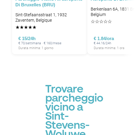
Di Bruxelles (BRU)
Berkenlaan 6A, 1831 Br
Belgium
Sint-Stefaansstraat 1, 1932
Zaventem, Belgique
☆
☆
☆
☆
☆
★
★
★
★
★
€ 15/24h
€ 1.84/ora
€ 70/settimana · € 160/mese
€ 44.16/24h
Durata minima: 1 giorno
Durata minima: 1 ora
Trovare
parcheggio
vicino a
Sint-
Stevens-
Woluwe,