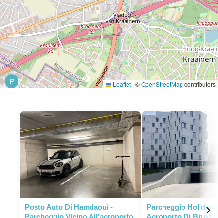
P
Leaflet
|
©
OpenStreetMap
contributors
P
Posto Auto Di Hamdaoui -
Parcheggio Holiday 
Parcheggio Vicino All'aeroporto
Aeroporto Di Bruxell