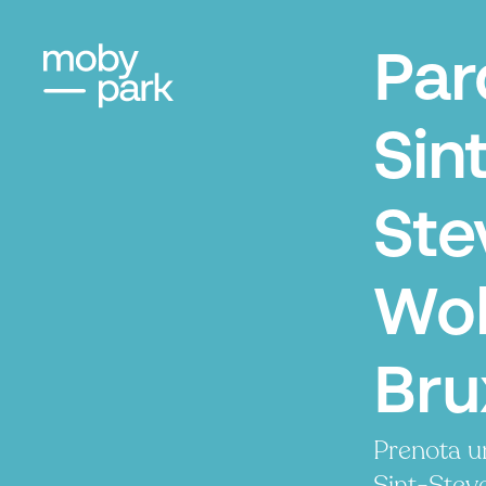
Par
Sint
Ste
Wol
Bru
Prenota u
Sint-Stev