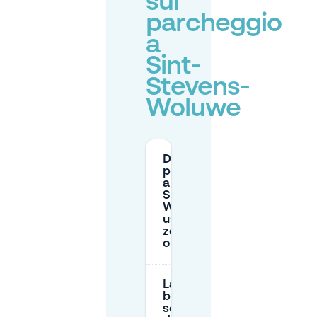
sul
parcheggio
a
Sint-
Stevens-
Woluwe
Dove posso
parcheggiare
a Sint-
Stevens-
Woluwe
usando la
zona blu di 2
ore?
La zona
blu è
sempre