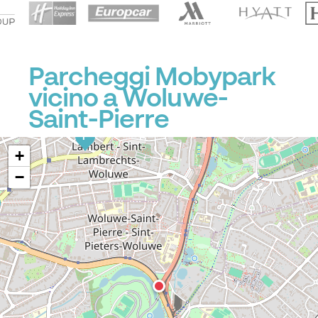
Parcheggi Mobypark
P
vicino a Woluwe-
Saint-Pierre
P
+
−