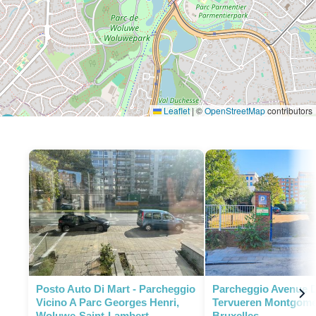
Leaflet
|
©
OpenStreetMap
contributors
P
P
P
P
Posto Auto Di Mart - Parcheggio
Parcheggio Avenue 
Vicino A Parc Georges Henri,
Tervueren Montgome
Woluwe-Saint-Lambert
Bruxelles