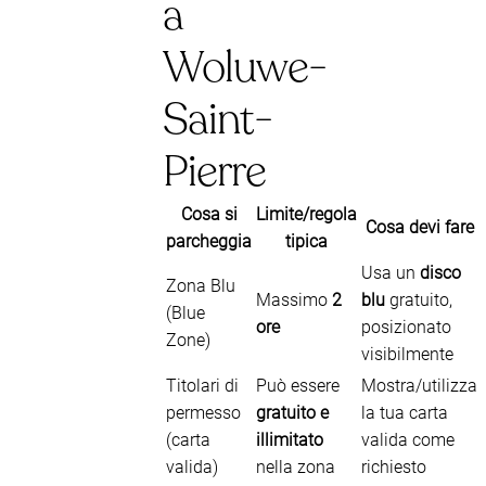
a
Woluwe-
Saint-
Pierre
Cosa si
Limite/regola
Cosa devi fare
parcheggia
tipica
Usa un
disco
Zona Blu
Massimo
2
blu
gratuito,
(Blue
ore
posizionato
Zone)
visibilmente
Titolari di
Può essere
Mostra/utilizza
permesso
gratuito e
la tua carta
(carta
illimitato
valida come
valida)
nella zona
richiesto