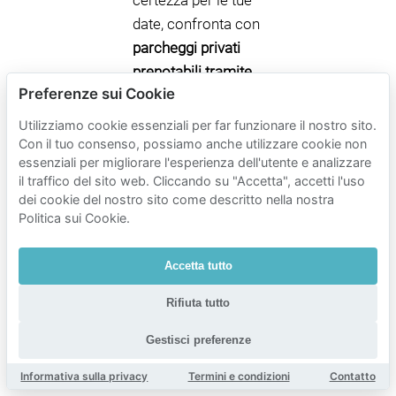
certezza per le tue
date, confronta con
parcheggi privati
prenotabili tramite
Preferenze sui Cookie
Mobypark
.
Utilizziamo cookie essenziali per far funzionare il nostro sito.
Con il tuo consenso, possiamo anche utilizzare cookie non
Tariffe di
essenziali per migliorare l'esperienza dell'utente e analizzare
il traffico del sito web. Cliccando su "Accetta", accetti l'uso
parcheggio
dei cookie del nostro sito come descritto nella nostra
Mobypark
Politica sui Cookie.
vicino a
Accetta tutto
Woluwe-
Saint-
Rifiuta tutto
Pierre
Gestisci preferenze
Tempo di parcheggio
Informativa sulla privacy
Termini e condizioni
Contatto
Tariffe del parcheggio Mobypark