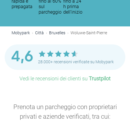
rapida e
fino al 60%
fino a 24
prepagata
sul
h prima
parcheggio
dell’inizio
Mobypark
Città
Bruxelles
Woluwe-Saint-Pierre
P
4,6
28.000+ recensioni verificate su Mobypark
Vedi le recensioni dei clienti su
Trustpilot
P
Prenota un parcheggio con proprietari
P
privati e aziende verificati, tra cui: