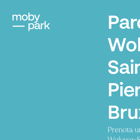
Par
Wo
Sai
Pier
Bru
Prenota u
Woluwe-Sa