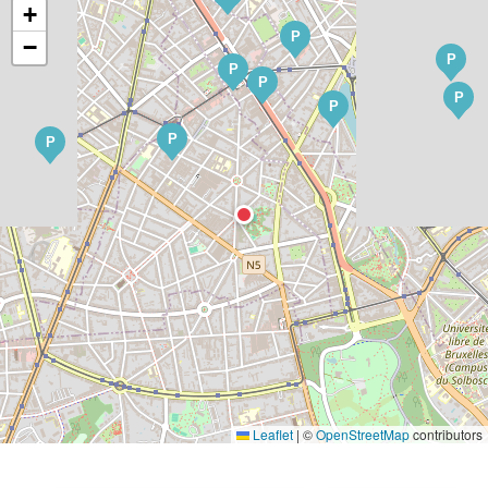
+
P
−
P
P
P
P
P
P
P
Leaflet
|
©
OpenStreetMap
contributors