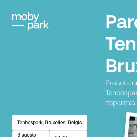
Par
Ten
Bru
Prenota u
Tenbospar
risparmia
8 agosto