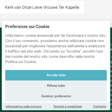
Kerk van Onze Lieve Vrouwe Ter Kapelle
Preferenze sui Cookie
Utilizziamo cookie essenziali per far funzionare il nostro sito.
Con il tuo consenso, possiamo anche utilizzare cookie non
Mobypark
Lingua
La 
essenziali per migliorare l'esperienza dell'utente e analizzare
B.V.
Co
il traffico del sito web. Cliccando su "Accetta", accetti l'uso
Tedesco
dei cookie del nostro sito come descritto nella nostra
Inglese
Chi
Politica sui Cookie.
Spagnolo
Blo
Francia
Aiut
Italian
Offe
Accetta tutto
Olandese
Sta
Sost
Affil
Rifiuta tutto
Term
cond
Gestisci preferenze
Priv
Pref
Informativa sulla privacy
Termini e condizioni
Contatto
con