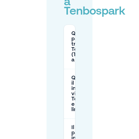
a
Tenbospark
Quale zona di
parcheggio si
trova vicino a
Tenbospark
(Tenboschpark)
a Ixelles?
Quanto costa
il parcheggio
in strada
vicino a
Tenboschpark
e quali sono i
limiti?
Il
parcheggio
in strada è