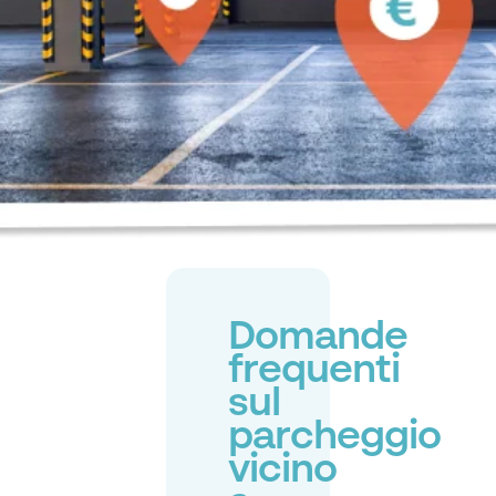
Domande
frequenti
sul
parcheggio
vicino