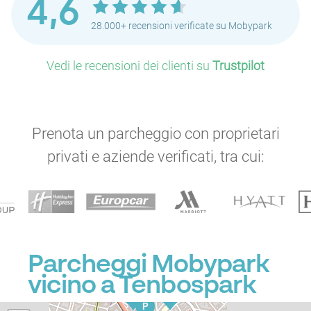
4,6
P
28.000+ recensioni verificate su Mobypark
P
P
P
Vedi le recensioni dei clienti su
Trustpilot
P
P
P
P
P
P
P
P
Prenota un parcheggio con proprietari
P
P
P
privati e aziende verificati, tra cui:
P
P
P
P
P
P
P
P
P
P
P
P
Parcheggi Mobypark
P
P
P
P
vicino a Tenbospark
P
P
P
P
P