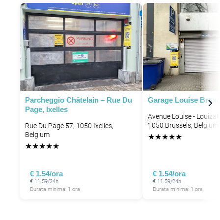
Parcheggio Châtelain – Rue Du
Garage Louise Bruxe
Page, Ixelles
Avenue Louise - Louizal
1050 Brussels, Belgium
Rue Du Page 57, 1050 Ixelles,
Belgium
★
★
★
★
★
★
★
★
★
★
€ 1.54/ora
€ 1.54/ora
€ 11.59/24h
€ 11.59/24h
Durata minima: 1 ora
Durata minima: 1 ora