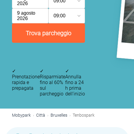
09:00
2026
9 agosto
09:00
2026
Trova parcheggio
✓
✓
✓
Prenotazione
Risparmiate
Annulla
rapida e
fino al 60%
fino a 24
P
P
prepagata
sul
h prima
P
parcheggio
dell’inizio
P
Mobypark
Città
Bruxelles
Tenbospark
P