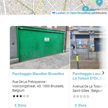
P
P
P
Leaflet
|
©
OpenStreetMap
contributors
P
P
Parcheggio Marollen Bruxelles
Parcheggio Louise –
La Toison D'Or, Saint
Rue De La Prévoyance -
Voorzorgstraat, 43, 1000 Brussels,
Avenue De La Toison D'O
Belgium
Saint-Gilles , Belgium
★
★
★
☆
☆
☆
☆
☆
☆
☆
€ 3/ora
€ 3/ora