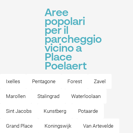
Aree
popolari
per il
parcheggio
vicino a
Place
Poelaert
Ixelles
Pentagone
Forest
Zavel
Marollen
Stalingrad
Waterloolaan
Sint Jacobs
Kunstberg
Potaarde
Grand Place
Koningswijk
Van Artevelde