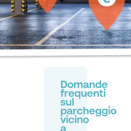
Domande
frequenti
sul
parcheggio
vicino
a