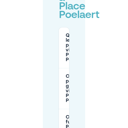
Place
Poelaert
Quali sono
le tariffe di
parcheggio
vicino a
Place
Poelaert?
Ci sono
parcheggi
gratuiti
vicino a
Place
Poelaert?
Come
funziona il
Park and