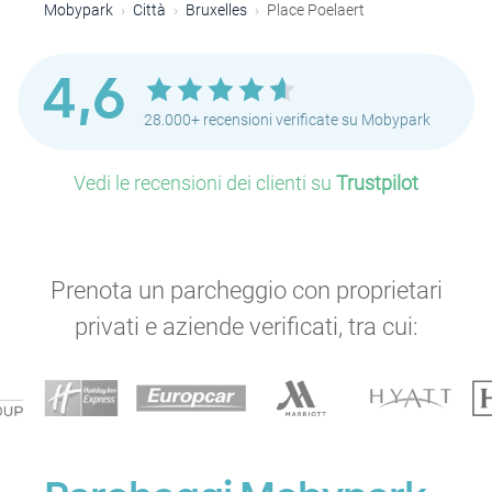
Mobypark
Città
Bruxelles
Place Poelaert
P
4,6
P
28.000+ recensioni verificate su Mobypark
P
P
Vedi le recensioni dei clienti su
Trustpilot
P
P
Prenota un parcheggio con proprietari
P
privati e aziende verificati, tra cui:
P
P