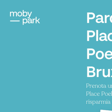
Par
Pla
Poe
Bru
Prenota u
Place Poe
risparmia