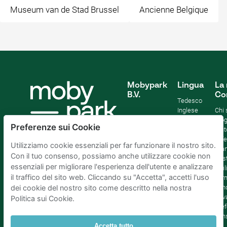
Museum van de Stad Brussel
Ancienne Belgique
Mobypark
Lingua
La 
B.V.
Co
Tedesco
Inglese
Chi
Spagnolo
Blo
Preferenze sui Cookie
Francia
Aiut
Italian
Offe
Utilizziamo cookie essenziali per far funzionare il nostro sito.
Olandese
Sta
Con il tuo consenso, possiamo anche utilizzare cookie non
Sost
essenziali per migliorare l'esperienza dell'utente e analizzare
Affil
il traffico del sito web. Cliccando su "Accetta", accetti l'uso
Term
cond
dei cookie del nostro sito come descritto nella nostra
Priv
Politica sui Cookie.
Pref
con
Accetta tutto