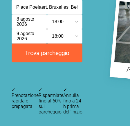
8 agosto
18:00
2026
9 agosto
18:00
2026
Trova parcheggio
P
✓
✓
✓
Prenotazione
Risparmiate
Annulla
rapida e
fino al 60%
fino a 24
prepagata
sul
h prima
parcheggio
dell’inizio
P
P