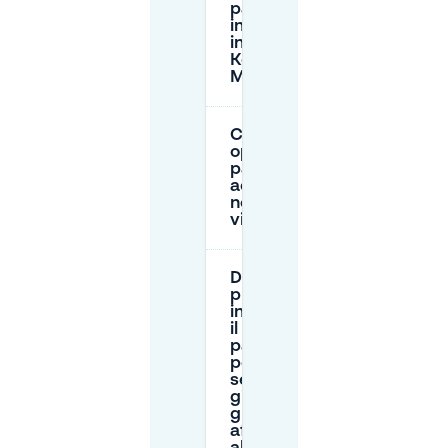
parcheggio
in strada
intorno ai
Koninklijke
Musea?
Ci sono
opzioni di
parcheggio
accessibile
nelle
vicinanze?
Devo
prenotare
in anticipo
il
parcheggio
per le
serate o i
giorni di
grande
affluenza