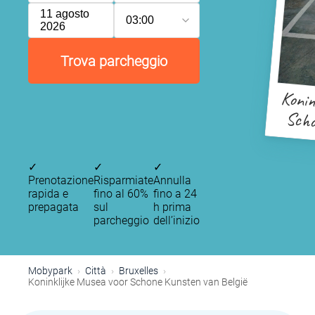
11 agosto
03:00
2026
Trova parcheggio
Konin
Scho
✓
✓
✓
Prenotazione
Risparmiate
Annulla
rapida e
fino al 60%
fino a 24
prepagata
sul
h prima
parcheggio
dell’inizio
Mobypark
Città
Bruxelles
Koninklijke Musea voor Schone Kunsten van België
P