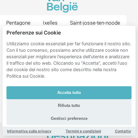
België
Pentagone
Ixelles
Saint-josse-ten-noode
Preferenze sui Cookie
Sint Jacobs
Zavel
Kunstberg
Utilizziamo cookie essenziali per far funzionare il nostro sito.
Con il tuo consenso, possiamo anche utilizzare cookie non
Waterloolaan
Potaarde
Koningswijk
essenziali per migliorare l'esperienza dell'utente e analizzare
il traffico del sito web. Cliccando su "Accetta", accetti l'uso
Het Voor
Grand Place
Stalingrad
dei cookie del nostro sito come descritto nella nostra
Politica sui Cookie.
Churchill
Matonge
Marollen
Accetta tutto
Freedom Quarter
Leopold Quarter
Congres
Rifiuta tutto
Van Artevelde
Ste Catherine
Gestisci preferenze
Informativa sulla privacy
Termini e condizioni
Contatto
Destinazioni