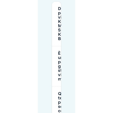
Dove posso
parcheggiare
vicino ai
Koninklijke
Musea voor
Schone
Kunsten van
België?
È presente
un
parcheggio
gratuito in
strada
vicino al
museo?
Quanto
tempo
posso
sostare
con il