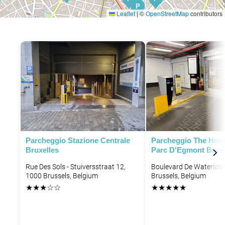
P
Leaflet
|
©
OpenStreetMap
contributors
P
P
P
P
P
P
Parcheggio Stazione Centrale
Parcheggio The Hotel
Bruxelles
Parc D'Egmont Bruxe
Rue Des Sols - Stuiversstraat 12,
Boulevard De Waterloo 
1000 Brussels, Belgium
Brussels, Belgium
★
★
★
☆
☆
★
★
★
★
★