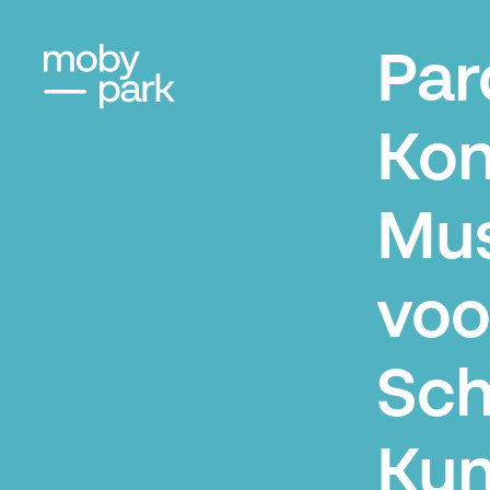
Par
Kon
Mu
voo
Sc
Kun