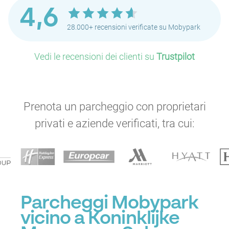
P
4,6
28.000+ recensioni verificate su Mobypark
P
Vedi le recensioni dei clienti su
Trustpilot
P
P
Prenota un parcheggio con proprietari
privati e aziende verificati, tra cui:
P
P
P
P
Parcheggi Mobypark
vicino a Koninklijke
P