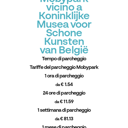
vicino a
Koninklijke
Musea voor
Schone
Kunsten
van België
Tempo di parcheggio
Tariffe del parcheggio Mobypark
1 ora di parcheggio
€ 1.54
da
24 ore di parcheggio
€ 11.59
da
1 settimana di parcheggio
€ 81.13
da
1 mese di parcheggio