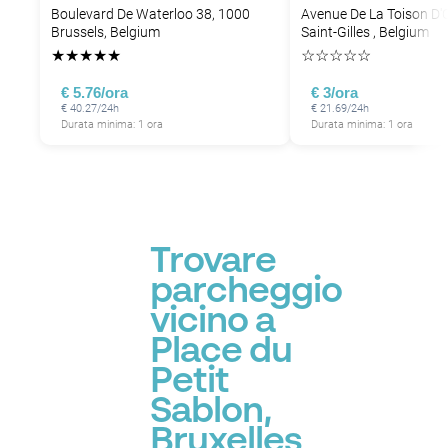
Boulevard De Waterloo 38, 1000
Avenue De La Toison D'O
Brussels, Belgium
Saint-Gilles , Belgium
★
★
★
★
★
☆
☆
☆
☆
☆
€ 5.76/ora
€ 3/ora
€ 40.27/24h
€ 21.69/24h
Durata minima: 1 ora
Durata minima: 1 ora
Trovare
parcheggio
vicino a
Place du
Petit
Sablon,
Bruxelles