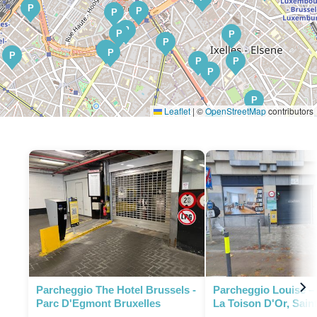
P
P
P
P
P
P
P
P
P
P
P
P
P
P
Leaflet
|
©
OpenStreetMap
contributors
P
P
P
P
P
Parcheggio The Hotel Brussels -
Parcheggio Louise –
Parc D'Egmont Bruxelles
La Toison D'Or, Saint