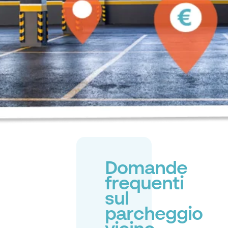
Domande
frequenti
sul
parcheggio