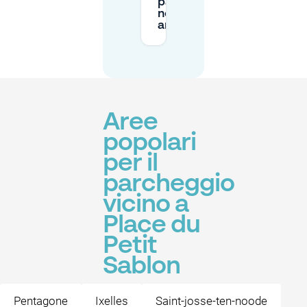
parcheggio
nella zona
arancione?
Aree
popolari
per il
parcheggio
vicino a
Place du
Petit
Sablon
Pentagone
Ixelles
Saint-josse-ten-noode