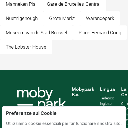
Manneken Pis
Gare de Bruxelles-Central
Nüetnigenough
Grote Markt
Warandepark
Museum van de Stad Brussel
Place Fernand Cocq
The Lobster House
Mobypark
Lingua
La 
B.V.
Co
Tedesco
Inglese
Chi
Spagnolo
Blo
Preferenze sui Cookie
Francia
Aiut
Italian
Offe
Utilizziamo cookie essenziali per far funzionare il nostro sito.
Olandese
Sta