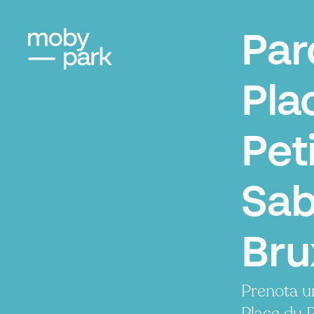
Par
Pla
Pet
Sab
Bru
Prenota u
Place du P