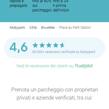
rapida e
fino al 60%
fino a 24
prepagata
sul
h prima
parcheggio
dell’inizio
P
P
Mobypark
Città
Bruxelles
Place du Petit Sablon
P
4,6
28.000+ recensioni verificate su Mobypark
P
P
Vedi le recensioni dei clienti su
Trustpilot
P
Prenota un parcheggio con proprietari
P
P
privati e aziende verificati, tra cui:
P