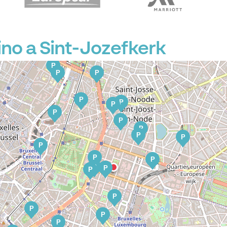
P
P
no a Sint-Jozefkerk
P
P
P
P
P
P
P
P
P
P
P
P
P
P
P
P
P
P
P
P
P