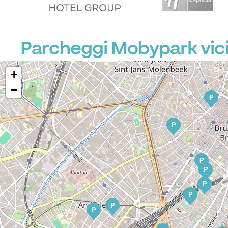
P
Parcheggi Mobypark vici
+
−
P
P
P
P
P
P
P
P