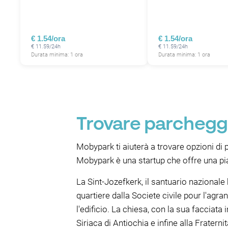
P
€ 1.54/ora
€ 1.54/ora
€ 11.59/24h
€ 11.59/24h
Durata minima: 1 ora
Durata minima: 1 ora
Trovare parcheggi
Mobypark ti aiuterà a trovare opzioni di
Mobypark è una startup che offre una piat
La Sint-Jozefkerk, il santuario nazionale
quartiere dalla Societe civile pour l'agr
l'edificio. La chiesa, con la sua facciata
Siriaca di Antiochia e infine alla Fratern