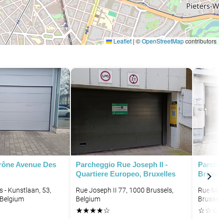
Leaflet
|
©
OpenStreetMap
contributors
P
P
P
P
P
P
P
rône Avenue Des
Parcheggio Rue Joseph II -
Parch
P
P
Quartiere Europeo, Bruxelles
Bruxe
P
 - Kunstlaan, 53,
Rue Joseph II 77, 1000 Brussels,
Rue Ma
 Belgium
Belgium
Brusse
★
★
★
★
☆
☆
☆
☆