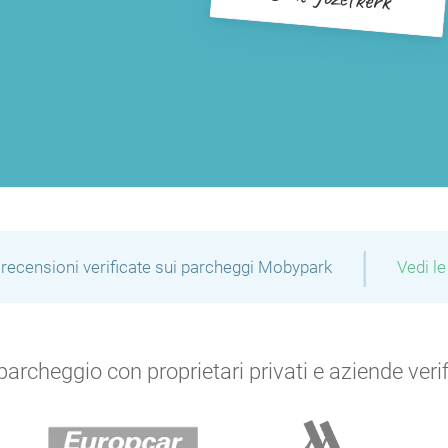
P
P
|
recensioni verificate sui parcheggi Mobypark
Vedi le
P
archeggio con proprietari privati e aziende verific
P
P