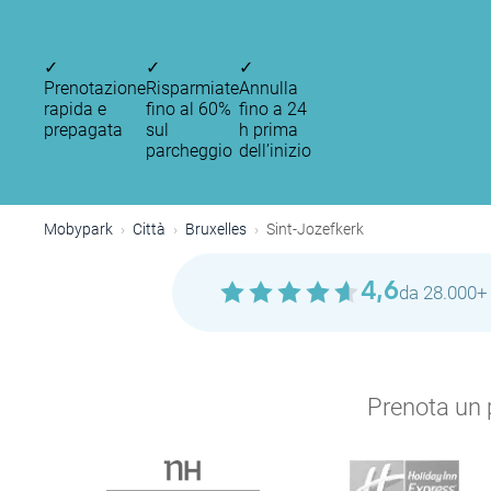
✓
✓
✓
P
Prenotazione
Risparmiate
Annulla
rapida e
fino al 60%
fino a 24
prepagata
sul
h prima
parcheggio
dell’inizio
P
P
Mobypark
Città
Bruxelles
Sint-Jozefkerk
P
P
P
4,6
da 28.000+ 
Prenota un p
P
P