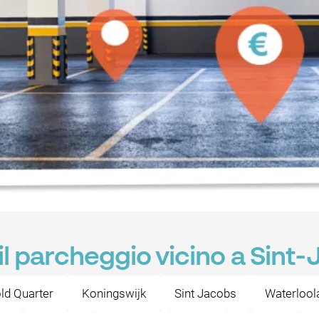
il parcheggio vicino a Sint
ld Quarter
Koningswijk
Sint Jacobs
Waterlool