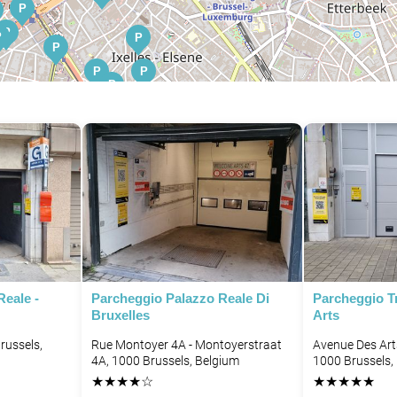
P
P
P
P
P
P
P
P
P
P
P
P
P
P
P
P
eale -
Parcheggio Palazzo Reale Di
Parcheggio T
Bruxelles
Arts
russels,
Rue Montoyer 4A - Montoyerstraat
Avenue Des Arts
4A, 1000 Brussels, Belgium
1000 Brussels,
★
★
★
★
☆
★
★
★
★
★