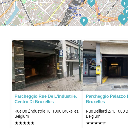
P
P
P
P
P
P
P
P
P
Parcheggio Rue De L'industrie,
Parcheggio Palazzo R
P
Centro Di Bruxelles
Bruxelles
Rue De L'industrie 10, 1000 Bruxelles,
Rue Belliard 2/4, 1000 B
Belgium
Belgium
★
★
★
★
★
★
★
★
★
☆