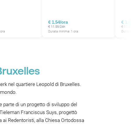
€ 1.54/ora
€ 1.
€ 11.59/24h
€ 11.5
 ora
Durata minima: 1 ora
Durata
P
Bruxelles
rk nel quartiere Leopold di Bruxelles.
l mondo.
 parte di un progetto di sviluppo del
o, Tieleman Franciscus Suys, progettò
ta ai Redentoristi, alla Chiesa Ortodossa