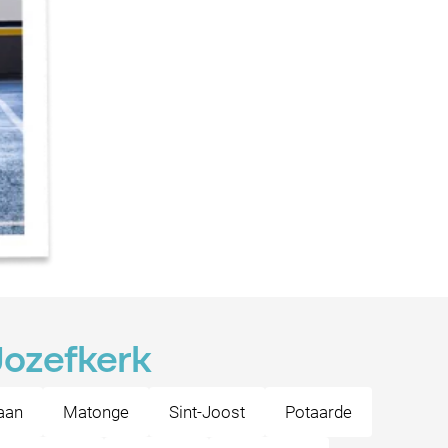
-Jozefkerk
aan
Matonge
Sint-Joost
Potaarde