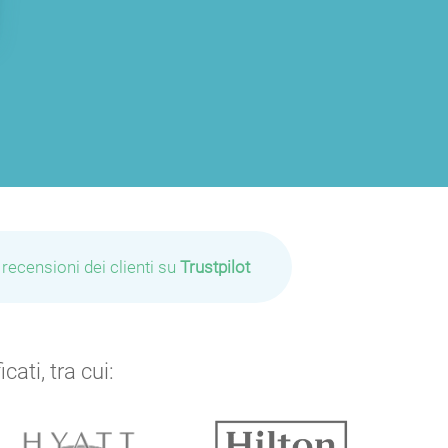
P
P
P
P
 recensioni dei clienti su
Trustpilot
ati, tra cui:
P
P
P