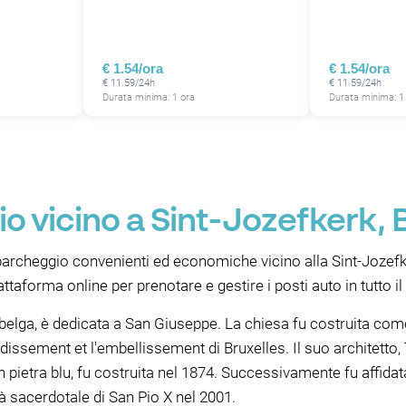
€ 1.54/ora
€ 1.54/ora
€ 11.59/24h
€ 11.59/24h
Durata minima: 1 ora
Durata minima: 1
o vicino a Sint-Jozefkerk, 
 parcheggio convenienti ed economiche vicino alla Sint-Jozefke
taforma online per prenotare e gestire i posti auto in tutto i
 belga, è dedicata a San Giuseppe. La chiesa fu costruita come
andissement et l'embellissement di Bruxelles. Il suo architett
 in pietra blu, fu costruita nel 1874. Successivamente fu affida
ità sacerdotale di San Pio X nel 2001.