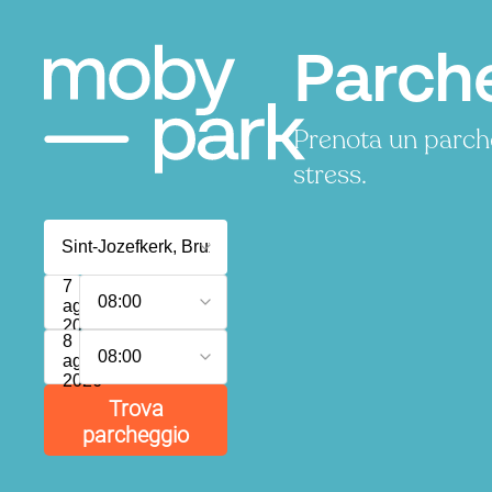
Parche
Prenota un parch
stress.
7
08:00
agosto
2026
8
08:00
agosto
2026
Trova
parcheggio