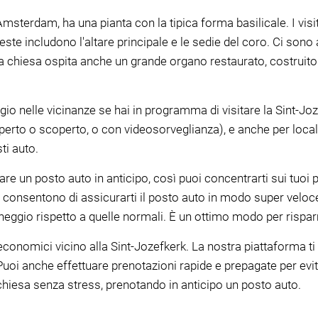
msterdam, ha una pianta con la tipica forma basilicale. I vi
ste includono l'altare principale e le sedie del coro. Ci sono 
La chiesa ospita anche un grande organo restaurato, costruit
io nelle vicinanze se hai in programma di visitare la Sint-Joz
operto o scoperto, o con videosorveglianza), e anche per loca
ti auto.
re un posto auto in anticipo, così puoi concentrarti sui tuoi 
i consentono di assicurarti il posto auto in modo super velo
rcheggio rispetto a quelle normali. È un ottimo modo per risparm
conomici vicino alla Sint-Jozefkerk. La nostra piattaforma ti 
Puoi anche effettuare prenotazioni rapide e prepagate per evi
la chiesa senza stress, prenotando in anticipo un posto auto.