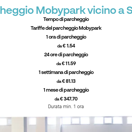
rcheggio Mobypark vicino a 
Tempo di parcheggio
Tariffe del parcheggio Mobypark
1 ora di parcheggio
€ 1.54
da
24 ore di parcheggio
€ 11.59
da
1 settimana di parcheggio
€ 81.13
da
1 mese di parcheggio
€ 347.70
da
Durata min. 1 ora