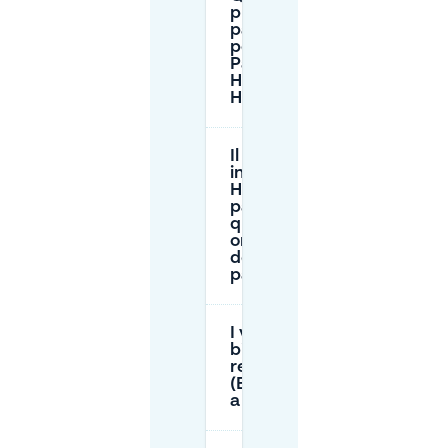
prezzi di
parcheggio
per il
Parkhaus
Heerdt a
Heerdt?
Il parcheggio
in strada a
Heerdt è a
pagamento e
quali sono gli
orari tipici
del
parchimetro?
I visitatori hanno
bisogno di un permesso
residente
(Bewohnerparkausweis)
a Heerdt?