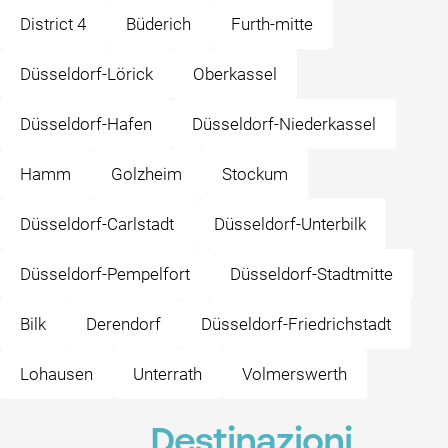
District 4
Büderich
Furth-mitte
Düsseldorf-Lörick
Oberkassel
Düsseldorf-Hafen
Düsseldorf-Niederkassel
Hamm
Golzheim
Stockum
Düsseldorf-Carlstadt
Düsseldorf-Unterbilk
Düsseldorf-Pempelfort
Düsseldorf-Stadtmitte
Bilk
Derendorf
Düsseldorf-Friedrichstadt
Lohausen
Unterrath
Volmerswerth
Destinazioni