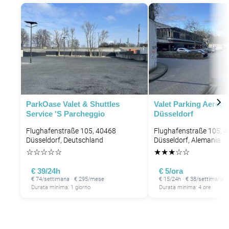
ParkOase Valet & Shuttles
Valet Parking Aeropo
Service 's Parcheggio
Düsseldorf
Flughafenstraße 105, 40468
Flughafenstraße 105, 
Düsseldorf, Deutschland
Düsseldorf, Alemania
☆
☆
☆
☆
☆
★
★
★
☆
☆
€ 39/24h
€ 5/ora
€ 74/settimana · € 295/mese
€ 15/24h · € 38/settimana
Durata minima: 1 giorno
Durata minima: 4 ore