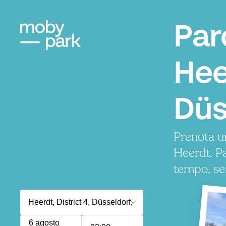
Par
Hee
Düs
Prenota u
Heerdt. P
tempo, se
6 agosto