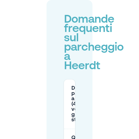
Domande
frequenti
sul
parcheggio
a
Heerdt
Dove posso
parcheggiare
a Heerdt
(40549) se
voglio un
garage fuori
strada?
Quali sono i