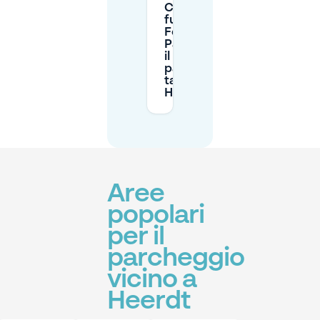
Come
funziona
Feierabend-
Parken per
il
parcheggio
tardivo a
Heerdt?
Aree
popolari
per il
parcheggio
vicino a
Heerdt