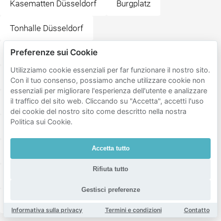
Kasematten Düsseldorf
Burgplatz
Tonhalle Düsseldorf
Preferenze sui Cookie
Schwan Restaurant Düsseldorf Altstadt
Utilizziamo cookie essenziali per far funzionare il nostro sito.
BLOCK HOUSE Düsseldorf
Con il tuo consenso, possiamo anche utilizzare cookie non
essenziali per migliorare l'esperienza dell'utente e analizzare
il traffico del sito web. Cliccando su "Accetta", accetti l'uso
Uerige Obergärige Hausbrauerei
dei cookie del nostro sito come descritto nella nostra
Politica sui Cookie.
Schweine Janes Altstadt
Accetta tutto
Palito Restaurant Düsseldorf
Rifiuta tutto
Louisiana Düsseldorf Altstadt
Bob & Mary
Gestisci preferenze
Carlsplatz
Informativa sulla privacy
Termini e condizioni
Contatto