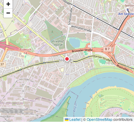
+
−
Leaflet
|
©
OpenStreetMap
contributors