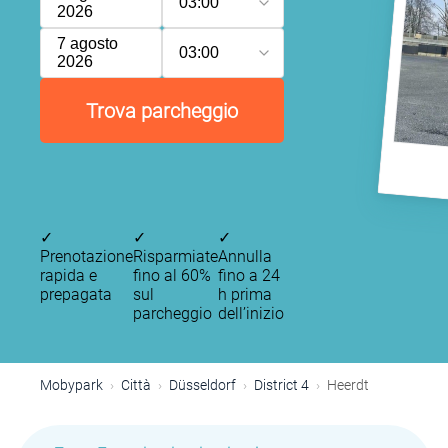
03:00
2026
7 agosto
03:00
2026
Trova parcheggio
✓
✓
✓
Prenotazione
Risparmiate
Annulla
rapida e
fino al 60%
fino a 24
prepagata
sul
h prima
parcheggio
dell’inizio
Mobypark
Città
Düsseldorf
District 4
Heerdt