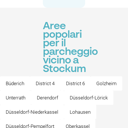
Aree
popolari
per il
parcheggio
vicino a
Stockum
Büderich
District 4
District 6
Golzheim
Unterrath
Derendorf
Düsseldorf-Lörick
Düsseldorf-Niederkassel
Lohausen
Düsseldorf-Pempelfort
Oberkassel