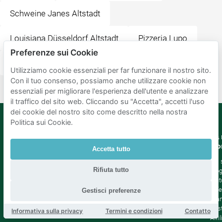
Schweine Janes Altstadt
Louisiana Düsseldorf Altstadt
Pizzeria Lupo
Preferenze sui Cookie
Rheinpromenade
Utilizziamo cookie essenziali per far funzionare il nostro sito.
Con il tuo consenso, possiamo anche utilizzare cookie non
essenziali per migliorare l'esperienza dell'utente e analizzare
il traffico del sito web. Cliccando su "Accetta", accetti l'uso
dei cookie del nostro sito come descritto nella nostra
Politica sui Cookie.
Mobypark
Lingua
La 
B.V.
Co
Accetta tutto
Tedesco
Inglese
Chi
Rifiuta tutto
Spagnolo
Blo
Francia
Aiut
Italian
Offe
Gestisci preferenze
Olandese
Sta
Sost
Informativa sulla privacy
Termini e condizioni
Contatto
Affil