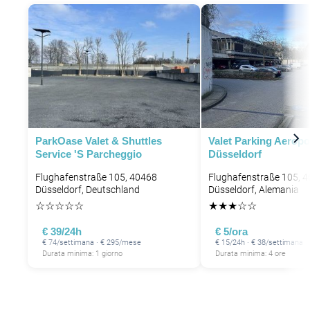
ParkOase Valet & Shuttles
Valet Parking Aeropo
Service 's Parcheggio
Düsseldorf
Flughafenstraße 105, 40468
Flughafenstraße 105, 
Düsseldorf, Deutschland
Düsseldorf, Alemania
☆
☆
☆
☆
☆
★
★
★
☆
☆
€ 39/24h
€ 5/ora
€ 74/settimana · € 295/mese
€ 15/24h · € 38/settimana
Durata minima: 1 giorno
Durata minima: 4 ore