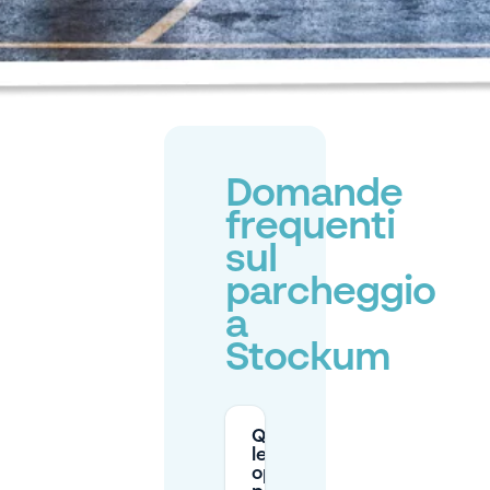
Domande
frequenti
sul
parcheggio
a
Stockum
Quali sono
le mie
opzioni di