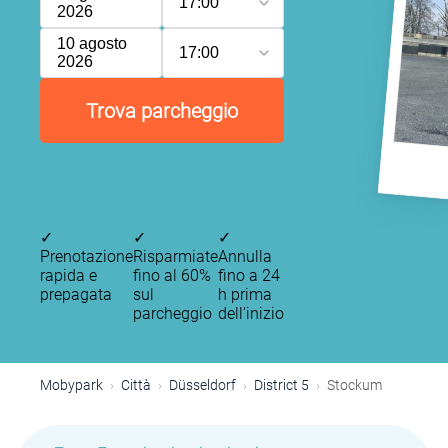
17:00
2026
10 agosto
17:00
2026
Trova parcheggio
✓
✓
✓
Prenotazione
Risparmiate
Annulla
rapida e
fino al 60%
fino a 24
prepagata
sul
h prima
parcheggio
dell’inizio
Mobypark
Città
Düsseldorf
District 5
Stockum