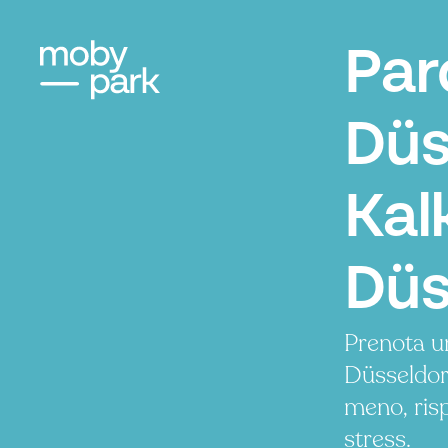
Par
Düs
Kal
Düs
Prenota u
Düsseldor
meno, ris
stress.