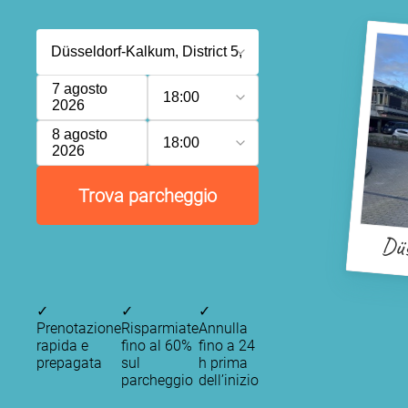
7 agosto
18:00
2026
8 agosto
18:00
2026
Trova parcheggio
Düs
✓
✓
✓
Prenotazione
Risparmiate
Annulla
rapida e
fino al 60%
fino a 24
prepagata
sul
h prima
parcheggio
dell’inizio