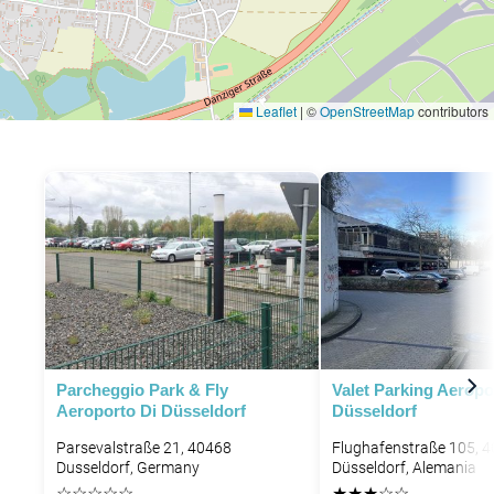
Leaflet
|
©
OpenStreetMap
contributors
Parcheggio Park & Fly
Valet Parking Aeropo
Aeroporto Di Düsseldorf
Düsseldorf
Parsevalstraße 21, 40468
Flughafenstraße 105, 
Dusseldorf, Germany
Düsseldorf, Alemania
P
P
☆
☆
☆
☆
☆
★
★
★
☆
☆