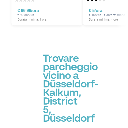
€ 66.96/ora
€ 5/ora
€ 92.88/24h
€ 15/24h · € 38/settimana
Durata minima: 1 ora
Durata minima: 4 ore
Trovare
parcheggio
vicino a
Düsseldorf-
Kalkum,
District
5,
Düsseldorf