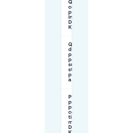
Quanto
costa il
parcheggio
in strada a
Düsseldorf-
Kalkum?
Quando
devo
pagare il
parcheggio
sulle
strade
pubbliche
a Kalkum?
Posso
pagare il
parcheggio
con un
ticket
mobile a
Düsseldorf-
Kalkum?