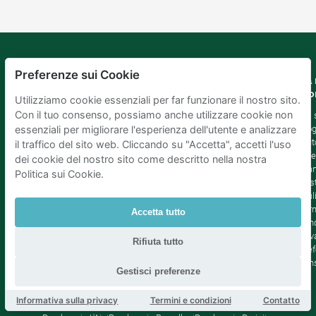
Preferenze sui Cookie
Mobypark
Lingua
La 
B.V.
Co
Utilizziamo cookie essenziali per far funzionare il nostro sito.
Tedesco
Con il tuo consenso, possiamo anche utilizzare cookie non
Inglese
Chi
Spagnolo
Blo
essenziali per migliorare l'esperienza dell'utente e analizzare
Francia
Aiut
il traffico del sito web. Cliccando su "Accetta", accetti l'uso
Italian
Offe
dei cookie del nostro sito come descritto nella nostra
Olandese
Sta
Politica sui Cookie.
Sost
Affil
Term
Accetta tutto
cond
Priv
Rifiuta tutto
Pref
con
Gestisci preferenze
Informativa sulla privacy
Termini e condizioni
Contatto
Parcheggio Amsterdam
|
Parcheggio Rotterdam
|