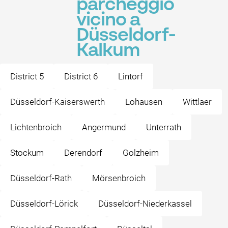
parcheggio
vicino a
Düsseldorf-
Kalkum
District 5
District 6
Lintorf
Düsseldorf-Kaiserswerth
Lohausen
Wittlaer
Lichtenbroich
Angermund
Unterrath
Stockum
Derendorf
Golzheim
Düsseldorf-Rath
Mörsenbroich
Düsseldorf-Lörick
Düsseldorf-Niederkassel