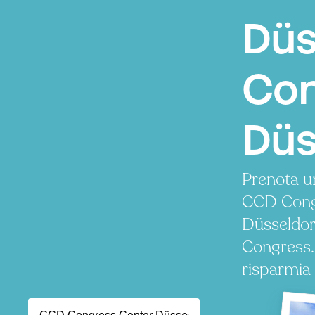
Düs
Con
Düs
Prenota u
CCD Cong
Düsseldor
Congress.
risparmia