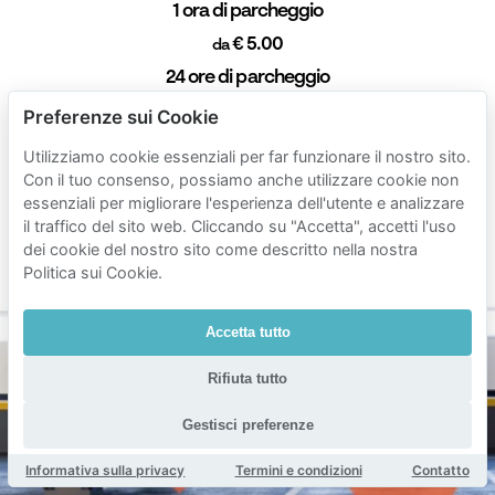
1 ora di parcheggio
€ 5.00
da
24 ore di parcheggio
€ 15.00
da
Preferenze sui Cookie
1 settimana di parcheggio
Utilizziamo cookie essenziali per far funzionare il nostro sito.
€ 38.00
da
Con il tuo consenso, possiamo anche utilizzare cookie non
essenziali per migliorare l'esperienza dell'utente e analizzare
1 mese di parcheggio
il traffico del sito web. Cliccando su "Accetta", accetti l'uso
€ 220.00
da
dei cookie del nostro sito come descritto nella nostra
Durata min. 1 ora
Politica sui Cookie.
Accetta tutto
Rifiuta tutto
Gestisci preferenze
Informativa sulla privacy
Termini e condizioni
Contatto