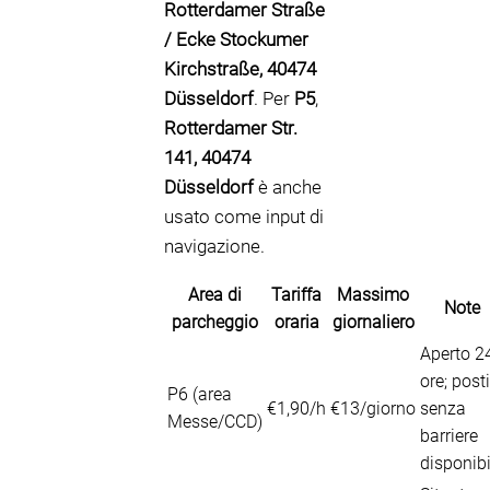
Rotterdamer Straße
/ Ecke Stockumer
Kirchstraße, 40474
Düsseldorf
. Per
P5
,
Rotterdamer Str.
141, 40474
Düsseldorf
è anche
usato come input di
navigazione.
Area di
Tariffa
Massimo
Note
parcheggio
oraria
giornaliero
Aperto 2
ore; posti
P6 (area
€1,90/h
€13/giorno
senza
Messe/CCD)
barriere
disponibi