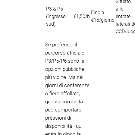
Situato
P3 & P5
alle
Fino a
(ingresso
€1,50/h
entrate
€15/giorno
sud)
laterali d
CCD/luo
Se preferisci il
percorso ufficiale,
P3/P5/P6 sono le
opzioni pubbliche
più vicine. Ma nei
giorni di conferenze
o fiere affollate,
questa comodità
può comportare
pressioni di
disponibilità—qui
entra in gioco la