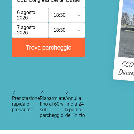
6 agosto
18:30
2026
7 agosto
18:30
2026
Trova parcheggio
CCD 
Düsse
✓
✓
✓
Prenotazione
Risparmiate
Annulla
rapida e
fino al 60%
fino a 24
prepagata
sul
h prima
parcheggio
dell’inizio