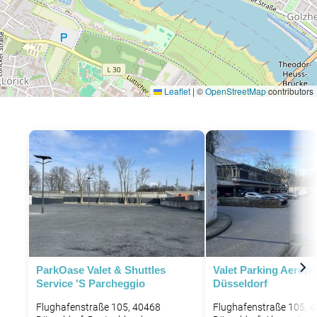
Leaflet
|
©
OpenStreetMap
contributors
ParkOase Valet & Shuttles
Valet Parking Aeropo
Service 's Parcheggio
Düsseldorf
Flughafenstraße 105, 40468
Flughafenstraße 105, 