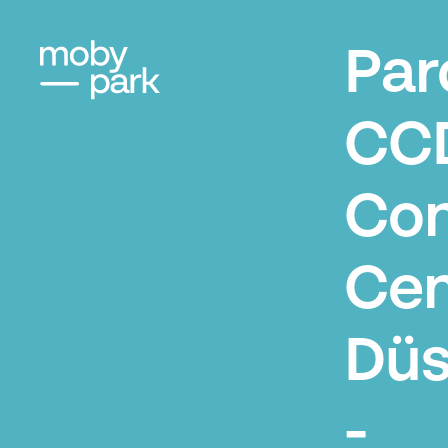
Par
CC
Con
Cen
Düs
-