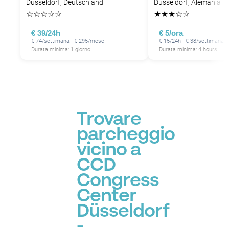
Düsseldorf, Deutschland
Düsseldorf, Alemania
☆
☆
☆
☆
☆
★
★
★
☆
☆
€ 39/24h
€ 5/ora
€ 74/settimana · € 295/mese
€ 15/24h · € 38/settimana
Durata minima: 1 giorno
Durata minima: 4 hours
Trovare
parcheggio
vicino a
CCD
Congress
Center
Düsseldorf
-