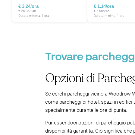
€ 3.24/ora
€ 1.14/ora
€ 28.08/24h
€ 5.58/24h
Durata minima: 1 ora
Durata minima: 1 ora
Trovare parchegg
Opzioni di Parche
Se cerchi parcheggi vicino a Woodrow Wil
come parcheggi di hotel, spazi in edifici
specialmente durante le ore di punta.
Pur essendoci opzioni di parcheggio pubb
disponibilità garantita. Ciò significa che 