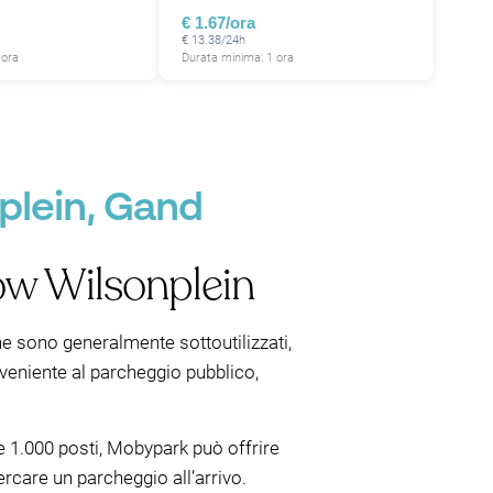
€ 1.67/ora
€ 13.38/24h
 ora
Durata minima: 1 ora
plein, Gand
ow Wilsonplein
e sono generalmente sottoutilizzati,
nveniente al parcheggio pubblico,
e 1.000 posti, Mobypark può offrire
cercare un parcheggio all’arrivo.