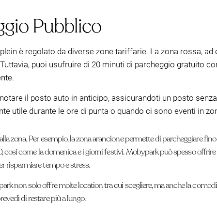
ggio Pubblico
ein è regolato da diverse zone tariffarie. La zona rossa, ad 
uttavia, puoi usufruire di 20 minuti di parcheggio gratuito c
nte.
notare il posto auto in anticipo, assicurandoti un posto senza 
 utile durante le ore di punta o quando ci sono eventi in zo
 alla zona. Per esempio, la zona arancione permette di parcheggiare fino
:00, così come la domenica e i giorni festivi. Mobypark può spesso offrire
er risparmiare tempo e stress.
ark non solo offre molte location tra cui scegliere, ma anche la comodi
evedi di restare più a lungo.