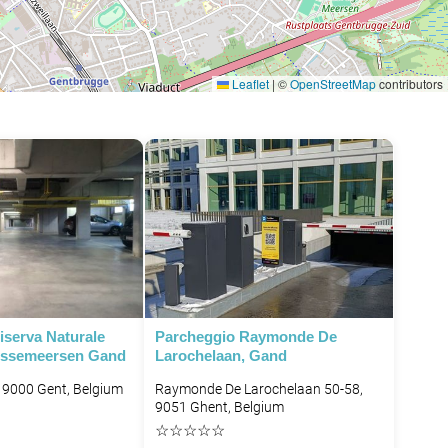
Leaflet
|
©
OpenStreetMap
contributors
iserva Naturale
Parcheggio Raymonde De
ssemeersen Gand
Larochelaan, Gand
, 9000 Gent, Belgium
Raymonde De Larochelaan 50-58,
9051 Ghent, Belgium
☆
☆
☆
☆
☆