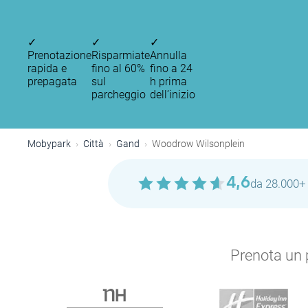
✓
✓
✓
Prenotazione
Risparmiate
Annulla
rapida e
fino al 60%
fino a 24
prepagata
sul
h prima
parcheggio
dell’inizio
Mobypark
Città
Gand
Woodrow Wilsonplein
4,6
da 28.000+ 
Prenota un p
P