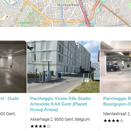
rd - Oude
Parcheggio Vicino Allo Stadio
Parcheggio R
Artevelde KAA Gent (Planet
Bourgoyen-O
Group Arena)
000 Gent,
Manilastraat 2
P
Akkerhage 2, 9000 Gent, Belgium
★
★
★
★
☆
★
★
★
★
☆