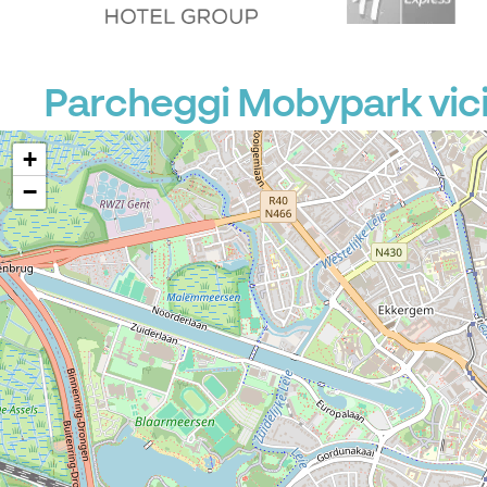
Parcheggi Mobypark vic
+
−