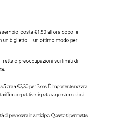
esempio, costa €1,80 all’ora dopo le
on un biglietto – un ottimo modo per
fretta o preoccupazioni sui limiti di
na.
 a 5 ore a €2,20 per 2 ore. È importante notare
 tariffe competitive rispetto a queste opzioni
tà di prenotare in anticipo. Questo ti permette