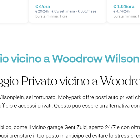
€ 4/ora
€ 1.04/ora
€ 20/24h · € 85/settimana · € 300/mese
€ 4.74/24h
Durata minima: 1 ora
Durata minima: 1
io vicino a Woodrow Wilson
ggio Privato vicino a Woodr
sonplein, sei fortunato. Mobypark offre posti auto privati ch
 ufficio e accessi privati. Questo può essere un'alternativa co
lico, come il vicino garage Gent Zuid, aperto 24/7 e con oltr
puoi prenotare il tuo posto in anticipo ed evitare lo stress di 