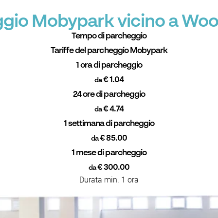
eggio Mobypark vicino a Wo
Tempo di parcheggio
Tariffe del parcheggio Mobypark
1 ora di parcheggio
€ 1.04
da
24 ore di parcheggio
€ 4.74
da
1 settimana di parcheggio
€ 85.00
da
1 mese di parcheggio
€ 300.00
da
Durata min. 1 ora