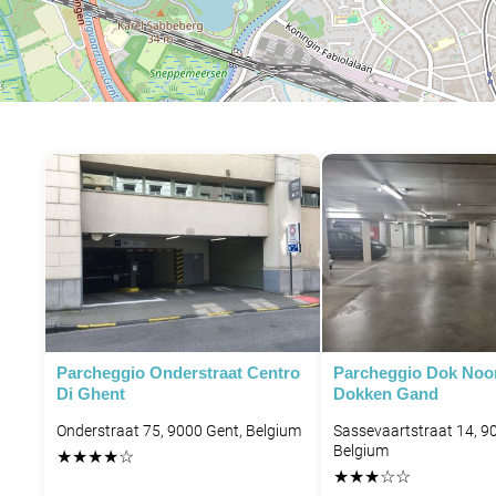
P
Parcheggio Onderstraat Centro
Parcheggio Dok Noo
Di Ghent
Dokken Gand
Onderstraat 75, 9000 Gent, Belgium
Sassevaartstraat 14, 9
Belgium
★
★
★
★
☆
★
★
★
☆
☆