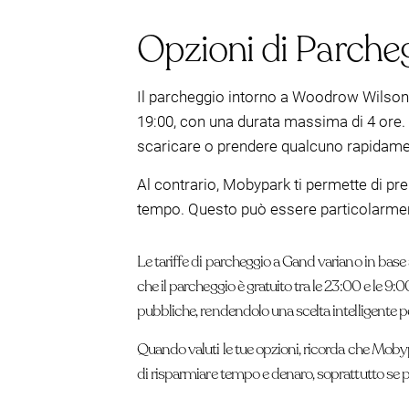
Opzioni di Parche
Il parcheggio intorno a Woodrow Wilsonpl
19:00, con una durata massima di 4 ore. T
scaricare o prendere qualcuno rapidame
Al contrario, Mobypark ti permette di pre
tempo. Questo può essere particolarmente
Le tariffe di parcheggio a Gand variano in base
che il parcheggio è gratuito tra le 23:00 e le 9
pubbliche, rendendolo una scelta intelligente p
Quando valuti le tue opzioni, ricorda che Mobyp
di risparmiare tempo e denaro, soprattutto se pr