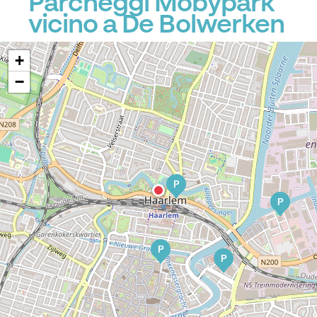
Parcheggi Mobypark
vicino a De Bolwerken
+
−
P
P
P
P