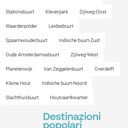
Stationsbuurt
Kleverpark
Zijlweg-Oost
Waarderpolder
Leidsebuurt
Spaarnwouderbuurt
Indische buurt-Zuid
Oude Amsterdamsebuurt
Zijlweg-West
Planetenwijk
Van Zeggelenbuurt
Overdelft
Kleine Hout
Indische buurt-Noord
Slachthuisbuurt
Houtvaartkwartier
Destinazioni
popolari