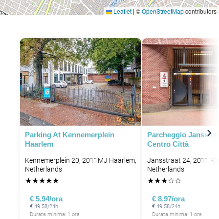
Leaflet
|
©
OpenStreetMap
contributors
P
Parking At Kennemerplein
Parcheggio Jansstra
Haarlem
Centro Città
Kennemerplein 20, 2011MJ Haarlem,
Jansstraat 24, 2011 RX
Netherlands
Netherlands
★
★
★
★
★
★
★
★
☆
☆
€ 5.94/ora
€ 8.97/ora
€ 49.58/24h
€ 49.58/24h
Durata minima: 1 ora
Durata minima: 1 ora