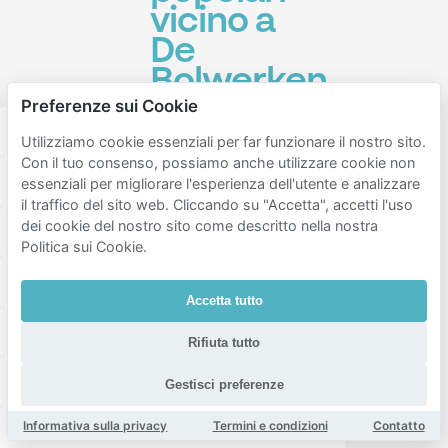
vicino a
De
Bolwerken
Preferenze sui Cookie
Locael Centraal
Museum van de Geest | Dolhuys
Utilizziamo cookie essenziali per far funzionare il nostro sito.
Con il tuo consenso, possiamo anche utilizzare cookie non
Frans Halsplein
Stationsplein
Jetties
essenziali per migliorare l'esperienza dell'utente e analizzare
il traffico del sito web. Cliccando su "Accetta", accetti l'uso
dei cookie del nostro sito come descritto nella nostra
Crêpe Affaire
Molen De Adriaan
Politica sui Cookie.
Restaurant Zuidam
Haarlemmer Kweektuin
Accetta tutto
Corrie ten Boom Museum
Schuur
Rifiuta tutto
Fortuyn Haarlem
La Cubanita Haarlem
Gestisci preferenze
Informativa sulla privacy
Termini e condizioni
Contatto
Philharmonie Haarlem
Klokhuisplein