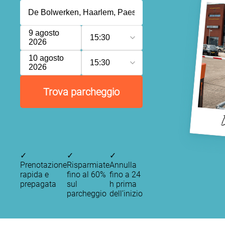
9 agosto
15:30
2026
10 agosto
15:30
2026
Trova parcheggio
D
✓
✓
✓
Prenotazione
Risparmiate
Annulla
rapida e
fino al 60%
fino a 24
prepagata
sul
h prima
parcheggio
dell’inizio