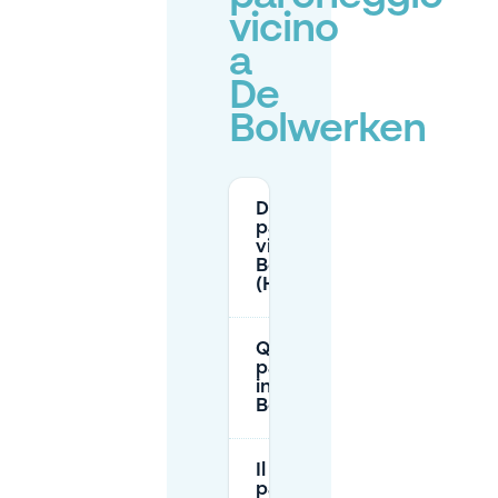
vicino
a
De
Bolwerken
Dove posso
parcheggiare
vicino a De
Bolwerken
(Haarlem)?
Quanto costa
parcheggiare
intorno a De
Bolwerken?
Il
parcheggio