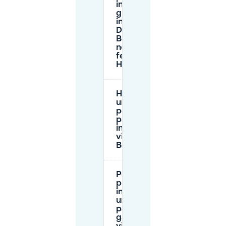
in strada è
gratuito
intorno a
De
Bolwerken
nei giorni
festivi a
Haarlem?
Ho bisogno di
un permesso
per
parcheggiare
in strada
vicino a De
Bolwerken?
Posso
prenotare
in anticipo
un
parcheggio
garantito