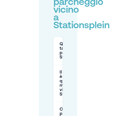
parcheggio
vicino
a
Stationsplein
Quali sono le
tariffe di
parcheggio a
Stationsplein?
Il parcheggio
è gratuito in
qualsiasi
momento
vicino a
Stationsplein?
Come posso
prenotare un