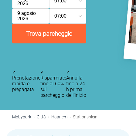
07:00
2026
9 agosto
07:00
2026
Trova parcheggio
✓
✓
✓
Prenotazione
Risparmiate
Annulla
rapida e
fino al 60%
fino a 24
prepagata
sul
h prima
parcheggio
dell’inizio
Mobypark
Città
Haarlem
Stationsplein