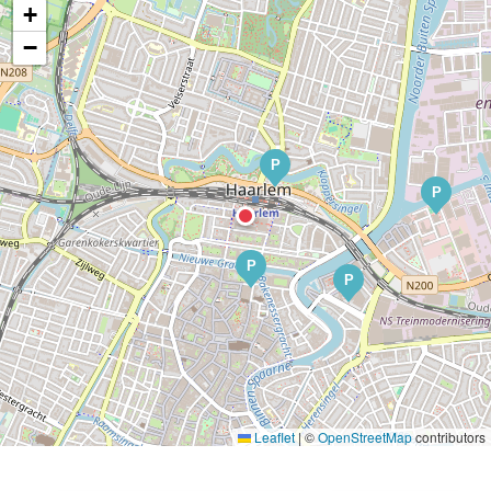
+
−
P
P
P
P
Leaflet
|
©
OpenStreetMap
contributors