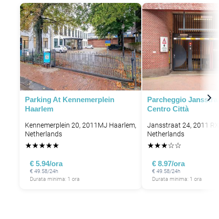
P
Parking At Kennemerplein
Parcheggio Jansstra
Haarlem
Centro Città
Kennemerplein 20, 2011MJ Haarlem,
Jansstraat 24, 2011 RX
Netherlands
Netherlands
★
★
★
★
★
★
★
★
☆
☆
€ 5.94/ora
€ 8.97/ora
€ 49.58/24h
€ 49.58/24h
Durata minima: 1 ora
Durata minima: 1 ora