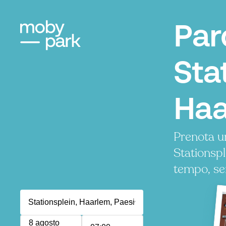
Par
Sta
Haa
Prenota u
Stationsp
tempo, se
8 agosto