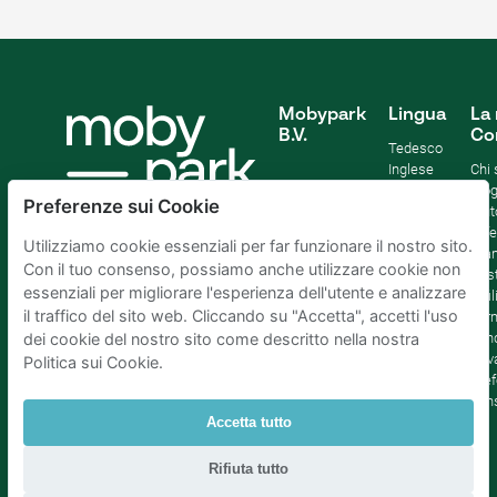
Mobypark
Lingua
La 
B.V.
Co
Tedesco
Inglese
Chi
Spagnolo
Blo
Preferenze sui Cookie
Francia
Aiut
Italian
Offe
Utilizziamo cookie essenziali per far funzionare il nostro sito.
Olandese
Sta
Con il tuo consenso, possiamo anche utilizzare cookie non
Sost
essenziali per migliorare l'esperienza dell'utente e analizzare
Affil
il traffico del sito web. Cliccando su "Accetta", accetti l'uso
Term
cond
dei cookie del nostro sito come descritto nella nostra
Priv
Politica sui Cookie.
Pref
con
Accetta tutto
Parcheggio Amsterdam
|
Parcheggio Rotterdam
|
Rifiuta tutto
Parcheggio L'Aia
|
Parcheggio Bruxelles
|
Parcheggio Parigi
|