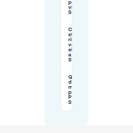
posto auto
vicino a
Stationsplein?
Ci sono
stazioni di
ricarica per
veicoli
elettrici vicino
a
Stationsplein?
Qual è la
durata
massima di
parcheggio al
P+R
Stationsplein?