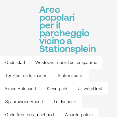
Aree
popolari
per il
parcheggio
vicino a
Stationsplein
Oude stad
Westoever noord buitenspaarne
Ter kleef en te zaanen
Stationsbuurt
Frans Halsbuurt
Kleverpark
Zijlweg-Oost
Spaarnwouderbuurt
Leidsebuurt
Oude Amsterdamsebuurt
Waarderpolder