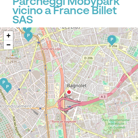
Parcheggi Mobypark
vicino a France Billet
SAS
P
P
+
P
P
−
P
P