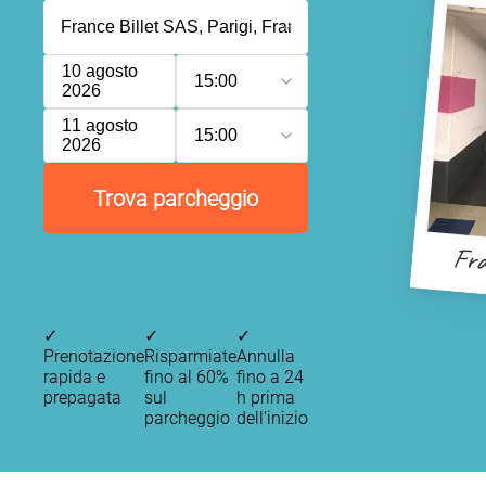
10 agosto
15:00
2026
11 agosto
15:00
2026
Trova parcheggio
Fra
✓
✓
✓
Prenotazione
Risparmiate
Annulla
rapida e
fino al 60%
fino a 24
prepagata
sul
h prima
parcheggio
dell’inizio