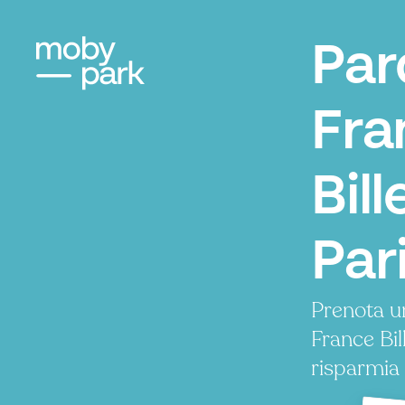
Par
Fra
Bill
Par
Prenota u
France Bi
risparmia