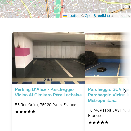
Leaflet
|
©
OpenStreetMap
contributors
P
P
P
P
Parking D'Alice - Parcheggio
Parcheggio SUV Parig
Vicino Al Cimitero Père Lachaise
Parcheggio Vicino Al
Metropolitana
55 Rue Orfila, 75020 Paris, France
10 Av. Raspail, 93170 B
★
★
★
★
★
France
★
★
★
★
★