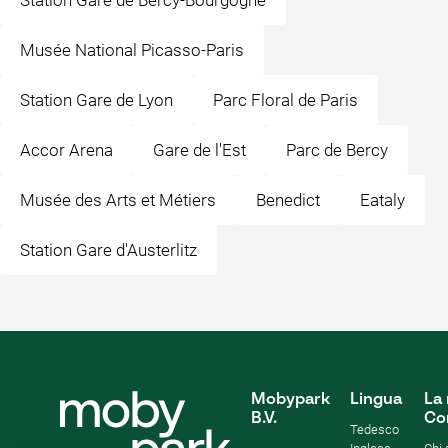
Station Gare de Bercy-Bourgogne
Musée National Picasso-Paris
Station Gare de Lyon
Parc Floral de Paris
Accor Arena
Gare de l'Est
Parc de Bercy
Musée des Arts et Métiers
Benedict
Eataly
Station Gare d'Austerlitz
Mobypark
Lingua
La 
B.V.
Co
Tedesco